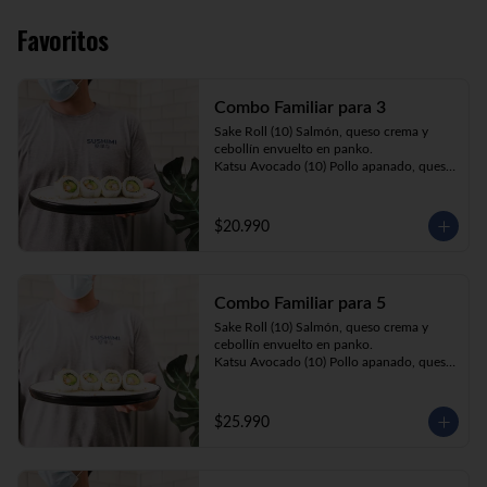
Favoritos
Combo Familiar para 3
Sake Roll (10) Salmón, queso crema y 
cebollín envuelto en panko.

Katsu Avocado (10) Pollo apanado, queso 
crema y cebollín envuelto en palta.

California Ebi (10) Camarón, queso crema 
y palta envuelta en sésamo o ciboulette.

$20.990
Gyosas a elección (5u) + Bebida 1.5lt a 
elección

Combo Familiar para 5
**Imagen Referencial**
Sake Roll (10) Salmón, queso crema y 
cebollín envuelto en panko.

Katsu Avocado (10) Pollo apanado, queso 
crema y cebollín envuelto en palta.

California Ebi (10) Camarón, queso crema, 
cebollín, envuelto en ciboulette o sesamo.

$25.990
Tempura ebi avocado (10) Camarón 
apanado, queso crema y cebollín envuelto 
en palta.

California Katsu (10) Pollo apanado, 