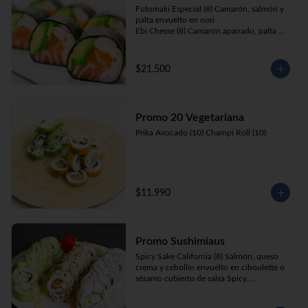
Futomaki Especial (8) Camarón, salmón y 
palta envuelto en nori

Ebi Chesse (8) Camarón apanado, palta y 
cebollín envuelto en queso crema 
cubierto de almendras y nueces .

Sake Ebi (8) Camarón, salmón, queso 
$21.500
crema y cebollín envuelto en palta.
Promo 20 Vegetariana
Prika Avocado (10) Champi Roll (10)
$11.990
Promo Sushimiaus
Spicy Sake California (8) Salmón, queso 
crema y cebollín envuelto en ciboulette o 
sésamo cubierto de salsa Spicy.

Huancaína Ebi Avocado (8) Camarón, 
queso crema, cebollín, envuelto en palta 