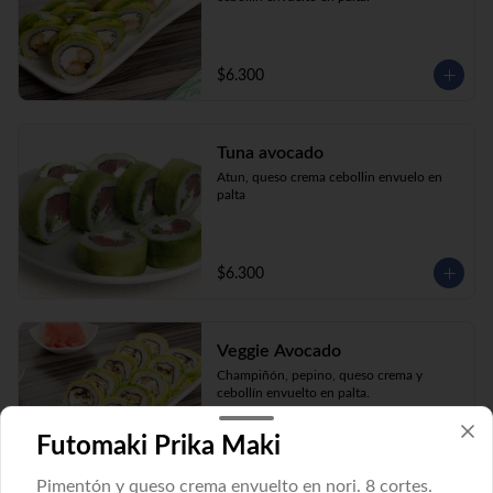
$6.300
Tuna avocado
Atun, queso crema cebollin envuelo en 
palta
$6.300
Veggie Avocado
Champiñón, pepino, queso crema y 
cebollín envuelto en palta.
Futomaki Prika Maki
$6.300
Pimentón y queso crema envuelto en nori. 8 cortes.