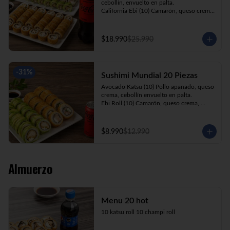
cebollín, envuelto en palta.

California Ebi (10) Camarón, queso crema, 
cebollín, envuelto en ciboulette.

California Kani (10) Kanikama, queso 
crema, cebollín, envuelto en sésamo.

$18.990
$25.990
Katsu Roll (10) Pollo apanado, queso 
crema, cebollín, apanado en panko.

Champi Roll (10) Champiñón, queso 
crema, cebollín, apanado en panko.

-
31
%
Sushimi Mundial 20 Piezas
Kani Maki (10) Kanikama, palta, envuelto 
en nori.

Avocado Katsu (10) Pollo apanado, queso 
+ Bebida 1.5lt.
crema, cebollín envuelto en palta.

Ebi Roll (10) Camarón, queso crema, 
cebollín, apanado en panko.

+ Bebida 220cc
$8.990
$12.990
Almuerzo
Menu 20 hot
10 katsu roll 10 champi roll