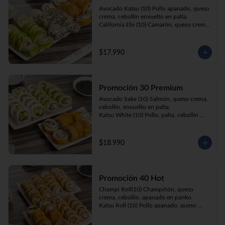
Prika Roll (10) Pimentón, cebollín, queso 
Avocado Katsu (10) Pollo apanado, queso 
crema envuelto en panko.
crema, cebollín envuelto en palta. 

California Ebi (10) Camarón, queso crema, 
cebollín envuelto en ciboulette. 

Champi Roll (10) Champiñón, queso 
crema, cebollín, apanado en panko.
$17.990
Promoción 30 Premium
Avocado Sake (10) Salmón, queso crema, 
cebollín, envuelto en palta.

Katsu White (10) Pollo, palta, cebollín 
envuelto en queso crema

Ebi Roll( 10) Camarón, queso crema, 
cebollín, apanado en panko.
$18.990
Promoción 40 Hot
Champi Roll(10) Champiñón, queso 
crema, cebollín, apanado en panko.

Katsu Roll (10) Pollo apanado, queso 
crema, cebollín, apanado en panko.

Sake Roll (10) Salmón, queso crema, 