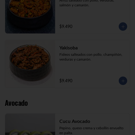
Arroz salteado con pollo, verduras, 
salmón y camarón.
$9.490
Yakisoba
Fideos salteados con pollo, champiñón, 
verduras y camarón.
$9.490
Avocado
Cucu Avocado
Pepino, queso crema y cebollín envuelto 
en palta.