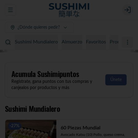
Abrir menu de navegación
Login
¿Dónde quieres pedir?
Sushimi Mundialero
Almuerzo
Favoritos
Promociones
Acumula
Sushimipuntos
Únete
Regístrate, gana puntos con tus compras y
canjealos por productos y más
Sushimi Mundialero
-
27
%
60 Piezas Mundial
Avocado Katsu (10) Pollo, queso crema, 