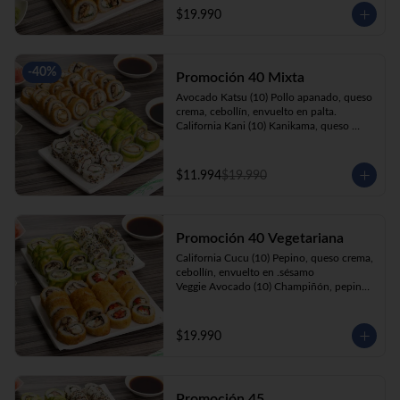
cebollín, apanado en panko.

$19.990
Kani Roll(10) Kanikama, queso crema, 
cebollín, apanado en panko
-
40
%
Promoción 40 Mixta
Avocado Katsu (10) Pollo apanado, queso 
crema, cebollín, envuelto en palta. 

California Kani (10) Kanikama, queso 
crema, cebollín envuelto en sésamo.

Katsu Roll (10) Pollo apanado, queso 
crema, cebollín, apanado en panko. 

$11.994
$19.990
Champi Roll (10) Champiñón, queso 
crema, cebollín, apanado en panko.
Promoción 40 Vegetariana
California Cucu (10) Pepino, queso crema, 
cebollín, envuelto en .sésamo

Veggie Avocado (10) Champiñón, pepino, 
queso crema y cebollín

Prika Roll (10) Pimentón, cebollín, queso 
crema envuelto en panko.

$19.990
Champi Roll(10) Champiñón, queso 
crema, cebollín, apanado en panko.
Promoción 45