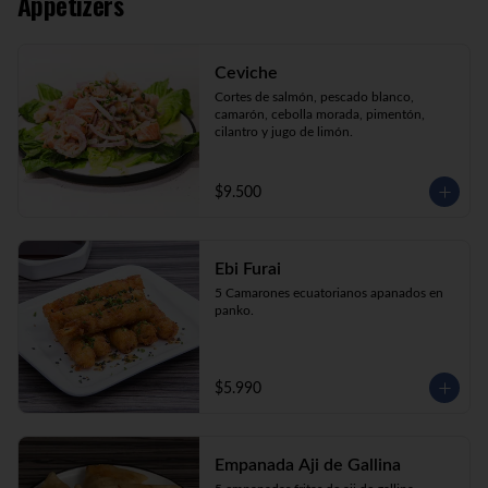
Appetizers
Kani Maki (10) Kanikama, palta, envuelto 
en nori.

Kani Roll (10) Kanikama, queso crema, 
cebollín apanado en panko

Ceviche
Katsu Roll (10) Pollo, queso crema, 
cebollín, apanado en panko.
Cortes de salmón, pescado blanco, 
camarón, cebolla morada, pimentón, 
cilantro y jugo de limón.
$9.500
Ebi Furai
5 Camarones ecuatorianos apanados en 
panko.
$5.990
Empanada Aji de Gallina