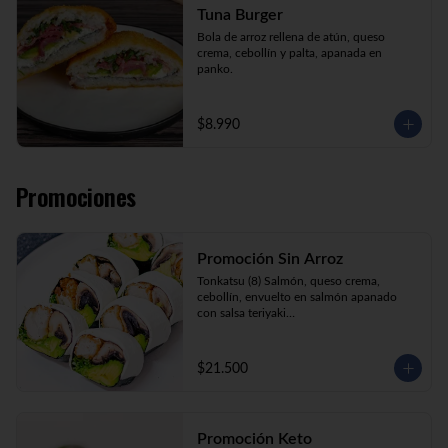
Tuna Burger
Bola de arroz rellena de atún, queso 
crema, cebollín y palta, apanada en 
panko.
$8.990
Promociones
Promoción Sin Arroz
Tonkatsu (8) Salmón, queso crema, 
cebollín, envuelto en salmón apanado 
con salsa teriyaki

Tori Furai (8) Pollo apanado, palmito, 
palta y cebollín envuelto en queso crema

Sake Ebi (8) Camarón, salmón, queso 
$21.500
crema y cebollín envuelto en palta.
Promoción Keto