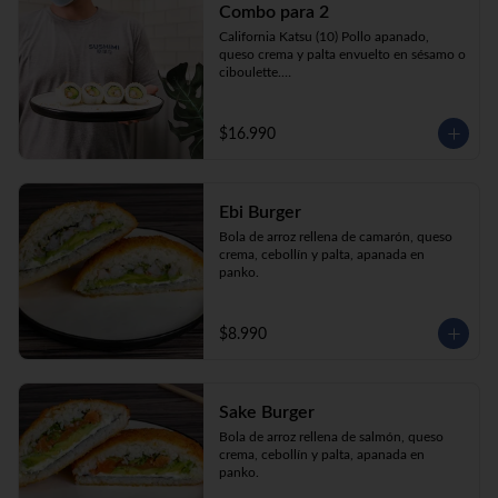
Combo para 2
queso crema y palta envuelto en sésamo o 
ciboulette.

California Katsu (10) Pollo apanado, 
Gyosas a elección (5u) + Bebida 1.5lt a 
queso crema y palta envuelto en sésamo o 
elección

ciboulette.

Tempura ebi avocado (10) Camarón 
apanado, queso crema y cebollín envuelto 
en palta.

$16.990
**Imagen Referencial**
Gyosas a elección  (5u)  + 2 bebidas 
350cc a elección

Ebi Burger
**Imagen Referencial**
Bola de arroz rellena de camarón, queso 
crema, cebollín y palta, apanada en 
panko.
$8.990
Sake Burger
Bola de arroz rellena de salmón, queso 
crema, cebollín y palta, apanada en 
panko.