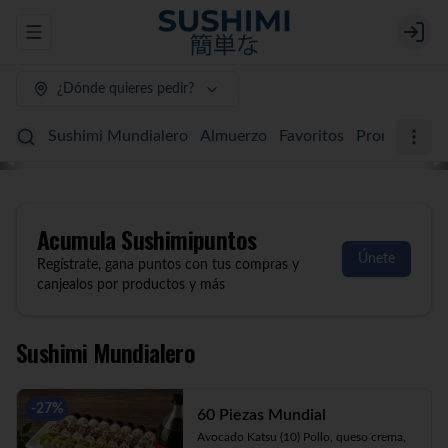
Abrir menu de navegación
Login
¿Dónde quieres pedir?
Sushimi Mundialero
Almuerzo
Favoritos
Promociones
Acumula
Sushimipuntos
Únete
Regístrate, gana puntos con tus compras y
canjealos por productos y más
Sushimi Mundialero
-
27
%
60 Piezas Mundial
Avocado Katsu (10) Pollo, queso crema, 