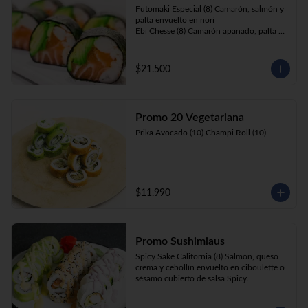
Futomaki Especial (8) Camarón, salmón y 
palta envuelto en nori

Ebi Chesse (8) Camarón apanado, palta y 
cebollín envuelto en queso crema 
cubierto de almendras y nueces .

Sake Ebi (8) Camarón, salmón, queso 
$21.500
crema y cebollín envuelto en palta.
Promo 20 Vegetariana
Prika Avocado (10) Champi Roll (10)
$11.990
Promo Sushimiaus
Spicy Sake California (8) Salmón, queso 
crema y cebollín envuelto en ciboulette o 
sésamo cubierto de salsa Spicy.

Huancaína Ebi Avocado (8) Camarón, 
queso crema, cebollín, envuelto en palta 