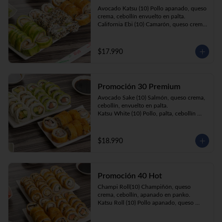
Prika Roll (10) Pimentón, cebollín, queso 
Avocado Katsu (10) Pollo apanado, queso 
crema envuelto en panko.
crema, cebollín envuelto en palta. 

California Ebi (10) Camarón, queso crema, 
cebollín envuelto en ciboulette. 

Champi Roll (10) Champiñón, queso 
crema, cebollín, apanado en panko.
$17.990
Promoción 30 Premium
Avocado Sake (10) Salmón, queso crema, 
cebollín, envuelto en palta.

Katsu White (10) Pollo, palta, cebollín 
envuelto en queso crema

Ebi Roll( 10) Camarón, queso crema, 
cebollín, apanado en panko.
$18.990
Promoción 40 Hot
Champi Roll(10) Champiñón, queso 
crema, cebollín, apanado en panko.

Katsu Roll (10) Pollo apanado, queso 
crema, cebollín, apanado en panko.

Sake Roll (10) Salmón, queso crema, 