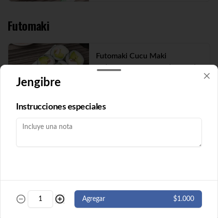
Futomaki
Futomaki Cucu Maki
Pepino y queso crema envuelto en nori. 8 
cortes. ( Imagen referencial)
Jengibre
Instrucciones especiales
$5.500
Futomaki Ebi Maki
Camarón y queso crema envuelto en nori. 
8 cortes.
$5.500
Agregar
$1.000