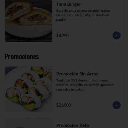
Tuna Burger
Bola de arroz rellena de atún, queso 
crema, cebollín y palta, apanada en 
panko.
$8.990
Promociones
Promoción Sin Arroz
Tonkatsu (8) Salmón, queso crema, 
cebollín, envuelto en salmón apanado 
con salsa teriyaki

Tori Furai (8) Pollo apanado, palmito, 
palta y cebollín envuelto en queso crema

Sake Ebi (8) Camarón, salmón, queso 
$21.500
crema y cebollín envuelto en palta.
Promoción Keto