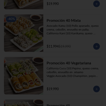
cebollín, apanado en panko.

$19.990
Kani Roll(10) Kanikama, queso crema, 
cebollín, apanado en panko
-
40
%
Promoción 40 Mixta
Avocado Katsu (10) Pollo apanado, queso 
crema, cebollín, envuelto en palta. 

California Kani (10) Kanikama, queso 
crema, cebollín envuelto en sésamo.

Katsu Roll (10) Pollo apanado, queso 
crema, cebollín, apanado en panko. 

$11.994
$19.990
Champi Roll (10) Champiñón, queso 
crema, cebollín, apanado en panko.
Promoción 40 Vegetariana
California Cucu (10) Pepino, queso crema, 
cebollín, envuelto en .sésamo

Veggie Avocado (10) Champiñón, pepino, 
queso crema y cebollín

Prika Roll (10) Pimentón, cebollín, queso 
crema envuelto en panko.

$19.990
Champi Roll(10) Champiñón, queso 
crema, cebollín, apanado en panko.
Promoción 45