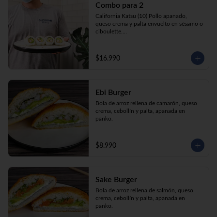
Combo para 2
queso crema y palta envuelto en sésamo o 
ciboulette.

California Katsu (10) Pollo apanado, 
Gyosas a elección (5u) + Bebida 1.5lt a 
queso crema y palta envuelto en sésamo o 
elección

ciboulette.

Tempura ebi avocado (10) Camarón 
apanado, queso crema y cebollín envuelto 
en palta.

$16.990
**Imagen Referencial**
Gyosas a elección  (5u)  + 2 bebidas 
350cc a elección

Ebi Burger
**Imagen Referencial**
Bola de arroz rellena de camarón, queso 
crema, cebollín y palta, apanada en 
panko.
$8.990
Sake Burger
Bola de arroz rellena de salmón, queso 
crema, cebollín y palta, apanada en 
panko.