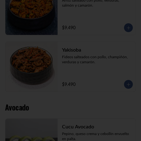
Arroz salteado con pollo, verduras, 
salmón y camarón.
$9.490
Yakisoba
Fideos salteados con pollo, champiñón, 
verduras y camarón.
$9.490
Avocado
Cucu Avocado
Pepino, queso crema y cebollín envuelto 
en palta.