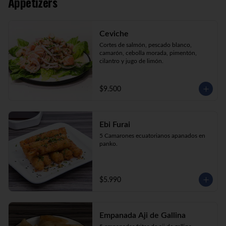
Appetizers
Kani Maki (10) Kanikama, palta, envuelto 
en nori.

Kani Roll (10) Kanikama, queso crema, 
cebollín apanado en panko

Ceviche
Katsu Roll (10) Pollo, queso crema, 
cebollín, apanado en panko.
Cortes de salmón, pescado blanco, 
camarón, cebolla morada, pimentón, 
cilantro y jugo de limón.
$9.500
Ebi Furai
5 Camarones ecuatorianos apanados en 
panko.
$5.990
Empanada Aji de Gallina