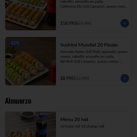
cebollín, envuelto en palta.

California Ebi (10) Camarón, queso crema, 
cebollín, envuelto en ciboulette.

California Kani (10) Kanikama, queso 
crema, cebollín, envuelto en sésamo.

$18.990
$25.990
Katsu Roll (10) Pollo apanado, queso 
crema, cebollín, apanado en panko.

Champi Roll (10) Champiñón, queso 
crema, cebollín, apanado en panko.

-
31
%
Sushimi Mundial 20 Piezas
Kani Maki (10) Kanikama, palta, envuelto 
en nori.

Avocado Katsu (10) Pollo apanado, queso 
+ Bebida 1.5lt.
crema, cebollín envuelto en palta.

Ebi Roll (10) Camarón, queso crema, 
cebollín, apanado en panko.

+ Bebida 220cc
$8.990
$12.990
Almuerzo
Menu 20 hot
10 katsu roll 10 champi roll