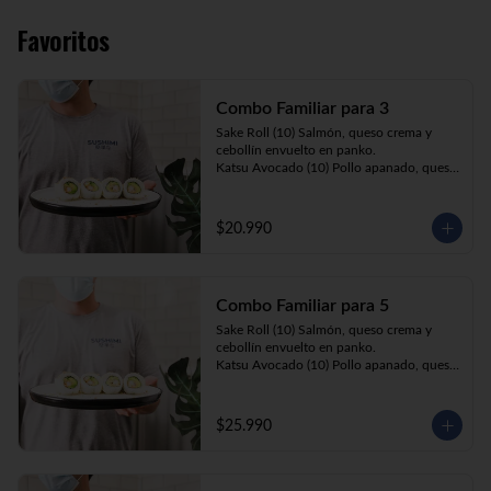
Favoritos
Combo Familiar para 3
Sake Roll (10) Salmón, queso crema y 
cebollín envuelto en panko.

Katsu Avocado (10) Pollo apanado, queso 
crema y cebollín envuelto en palta.

California Ebi (10) Camarón, queso crema 
y palta envuelta en sésamo o ciboulette.

$20.990
Gyosas a elección (5u) + Bebida 1.5lt a 
elección

Combo Familiar para 5
**Imagen Referencial**
Sake Roll (10) Salmón, queso crema y 
cebollín envuelto en panko.

Katsu Avocado (10) Pollo apanado, queso 
crema y cebollín envuelto en palta.

California Ebi (10) Camarón, queso crema, 
cebollín, envuelto en ciboulette o sesamo.

$25.990
Tempura ebi avocado (10) Camarón 
apanado, queso crema y cebollín envuelto 
en palta.

California Katsu (10) Pollo apanado, 