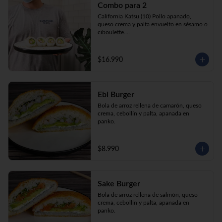
Combo para 2
queso crema y palta envuelto en sésamo o 
ciboulette.

California Katsu (10) Pollo apanado, 
Gyosas a elección (5u) + Bebida 1.5lt a 
queso crema y palta envuelto en sésamo o 
elección

ciboulette.

Tempura ebi avocado (10) Camarón 
apanado, queso crema y cebollín envuelto 
en palta.

$16.990
**Imagen Referencial**
Gyosas a elección  (5u)  + 2 bebidas 
350cc a elección

Ebi Burger
**Imagen Referencial**
Bola de arroz rellena de camarón, queso 
crema, cebollín y palta, apanada en 
panko.
$8.990
Sake Burger
Bola de arroz rellena de salmón, queso 
crema, cebollín y palta, apanada en 
panko.