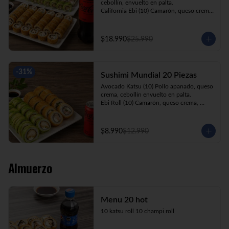
cebollín, envuelto en palta.

California Ebi (10) Camarón, queso crema, 
cebollín, envuelto en ciboulette.

California Kani (10) Kanikama, queso 
crema, cebollín, envuelto en sésamo.

$18.990
$25.990
Katsu Roll (10) Pollo apanado, queso 
crema, cebollín, apanado en panko.

Champi Roll (10) Champiñón, queso 
crema, cebollín, apanado en panko.

-
31
%
Sushimi Mundial 20 Piezas
Kani Maki (10) Kanikama, palta, envuelto 
en nori.

Avocado Katsu (10) Pollo apanado, queso 
+ Bebida 1.5lt.
crema, cebollín envuelto en palta.

Ebi Roll (10) Camarón, queso crema, 
cebollín, apanado en panko.

+ Bebida 220cc
$8.990
$12.990
Almuerzo
Menu 20 hot
10 katsu roll 10 champi roll