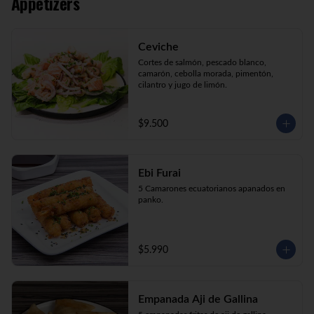
Appetizers
Kani Maki (10) Kanikama, palta, envuelto 
en nori.

Kani Roll (10) Kanikama, queso crema, 
cebollín apanado en panko

Ceviche
Katsu Roll (10) Pollo, queso crema, 
cebollín, apanado en panko.
Cortes de salmón, pescado blanco, 
camarón, cebolla morada, pimentón, 
cilantro y jugo de limón.
$9.500
Ebi Furai
5 Camarones ecuatorianos apanados en 
panko.
$5.990
Empanada Aji de Gallina