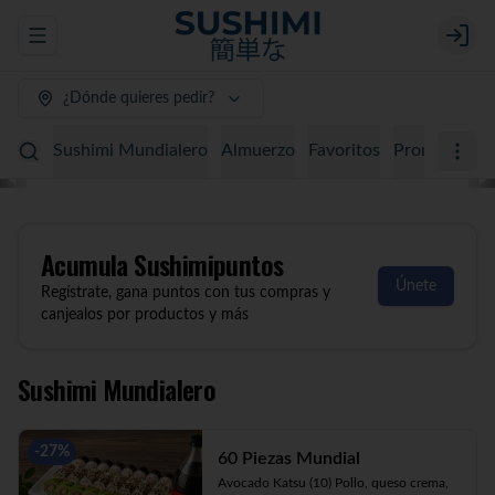
Abrir menu de navegación
Login
¿Dónde quieres pedir?
Sushimi Mundialero
Almuerzo
Favoritos
Promociones
Acumula
Sushimipuntos
Únete
Regístrate, gana puntos con tus compras y
canjealos por productos y más
Sushimi Mundialero
-
27
%
60 Piezas Mundial
Avocado Katsu (10) Pollo, queso crema, 