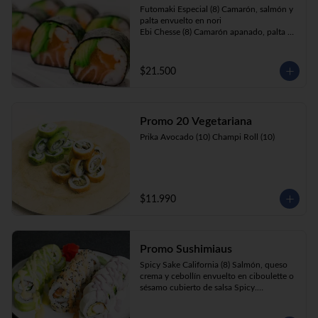
Futomaki Especial (8) Camarón, salmón y 
palta envuelto en nori

Ebi Chesse (8) Camarón apanado, palta y 
cebollín envuelto en queso crema 
cubierto de almendras y nueces .

Sake Ebi (8) Camarón, salmón, queso 
$21.500
crema y cebollín envuelto en palta.
Promo 20 Vegetariana
Prika Avocado (10) Champi Roll (10)
$11.990
Promo Sushimiaus
Spicy Sake California (8) Salmón, queso 
crema y cebollín envuelto en ciboulette o 
sésamo cubierto de salsa Spicy.

Huancaína Ebi Avocado (8) Camarón, 
queso crema, cebollín, envuelto en palta 