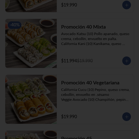
cebollín, apanado en panko.

$19.990
Kani Roll(10) Kanikama, queso crema, 
cebollín, apanado en panko
-
40
%
Promoción 40 Mixta
Avocado Katsu (10) Pollo apanado, queso 
crema, cebollín, envuelto en palta. 

California Kani (10) Kanikama, queso 
crema, cebollín envuelto en sésamo.

Katsu Roll (10) Pollo apanado, queso 
crema, cebollín, apanado en panko. 

$11.994
$19.990
Champi Roll (10) Champiñón, queso 
crema, cebollín, apanado en panko.
Promoción 40 Vegetariana
California Cucu (10) Pepino, queso crema, 
cebollín, envuelto en .sésamo

Veggie Avocado (10) Champiñón, pepino, 
queso crema y cebollín

Prika Roll (10) Pimentón, cebollín, queso 
crema envuelto en panko.

$19.990
Champi Roll(10) Champiñón, queso 
crema, cebollín, apanado en panko.
Promoción 45