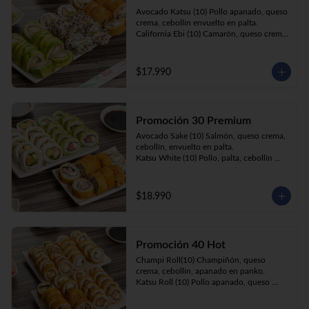
Prika Roll (10) Pimentón, cebollín, queso 
Avocado Katsu (10) Pollo apanado, queso 
crema envuelto en panko.
crema, cebollín envuelto en palta. 

California Ebi (10) Camarón, queso crema, 
cebollín envuelto en ciboulette. 

Champi Roll (10) Champiñón, queso 
crema, cebollín, apanado en panko.
$17.990
Promoción 30 Premium
Avocado Sake (10) Salmón, queso crema, 
cebollín, envuelto en palta.

Katsu White (10) Pollo, palta, cebollín 
envuelto en queso crema

Ebi Roll( 10) Camarón, queso crema, 
cebollín, apanado en panko.
$18.990
Promoción 40 Hot
Champi Roll(10) Champiñón, queso 
crema, cebollín, apanado en panko.

Katsu Roll (10) Pollo apanado, queso 
crema, cebollín, apanado en panko.

Sake Roll (10) Salmón, queso crema, 