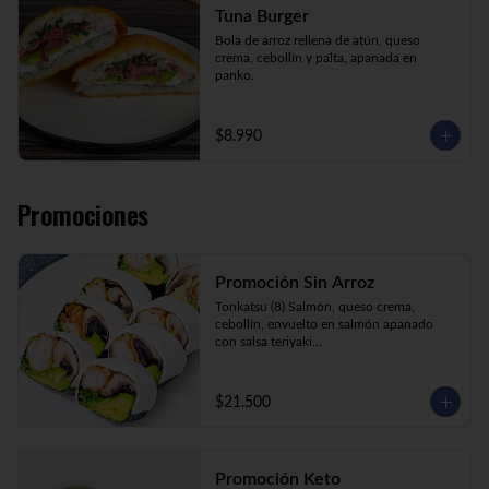
Tuna Burger
Bola de arroz rellena de atún, queso 
crema, cebollín y palta, apanada en 
panko.
$8.990
Promociones
Promoción Sin Arroz
Tonkatsu (8) Salmón, queso crema, 
cebollín, envuelto en salmón apanado 
con salsa teriyaki

Tori Furai (8) Pollo apanado, palmito, 
palta y cebollín envuelto en queso crema

Sake Ebi (8) Camarón, salmón, queso 
$21.500
crema y cebollín envuelto en palta.
Promoción Keto