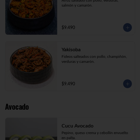
Arroz salteado con pollo, verduras, 
salmón y camarón.
$9.490
Yakisoba
Fideos salteados con pollo, champiñón, 
verduras y camarón.
$9.490
Avocado
Cucu Avocado
Pepino, queso crema y cebollín envuelto 
en palta.