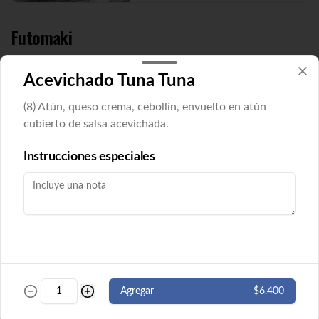
Futomaki
Acevichado Tuna Tuna
Futomaki Cucu Maki
Pepino y queso crema envuelto en nori. 8 
(8) Atún, queso crema, cebollín, envuelto en atún
cortes. ( Imagen referencial)
cubierto de salsa acevichada.
Instrucciones especiales
$5.500
Futomaki Ebi Maki
Camarón y queso crema envuelto en nori. 
8 cortes.
$5.500
Agregar
$6.400