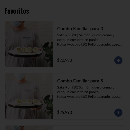
Favoritos
Combo Familiar para 3
Sake Roll (10) Salmón, queso crema y 
cebollín envuelto en panko.

Katsu Avocado (10) Pollo apanado, queso 
crema y cebollín envuelto en palta.

California Ebi (10) Camarón, queso crema 
y palta envuelta en sésamo o ciboulette.

$20.990
Gyosas a elección (5u) + Bebida 1.5lt a 
elección

Combo Familiar para 5
**Imagen Referencial**
Sake Roll (10) Salmón, queso crema y 
cebollín envuelto en panko.

Katsu Avocado (10) Pollo apanado, queso 
crema y cebollín envuelto en palta.

California Ebi (10) Camarón, queso crema, 
cebollín, envuelto en ciboulette o sesamo.

$25.990
Tempura ebi avocado (10) Camarón 
apanado, queso crema y cebollín envuelto 
en palta.

California Katsu (10) Pollo apanado, 