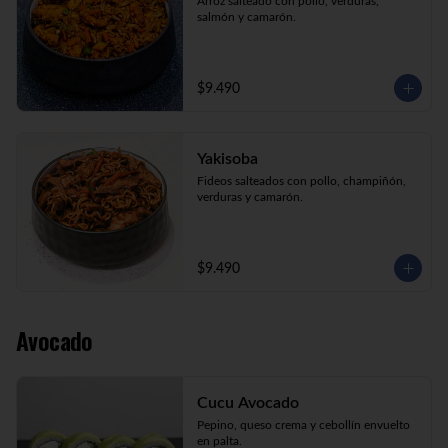
Arroz salteado con pollo, verduras, 
salmón y camarón.
$9.490
Yakisoba
Fideos salteados con pollo, champiñón, 
verduras y camarón.
$9.490
Avocado
Cucu Avocado
Pepino, queso crema y cebollín envuelto 
en palta.