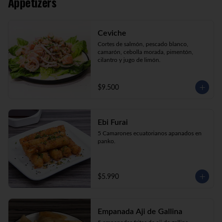
Appetizers
Kani Maki (10) Kanikama, palta, envuelto 
en nori.

Kani Roll (10) Kanikama, queso crema, 
cebollín apanado en panko

Ceviche
Katsu Roll (10) Pollo, queso crema, 
cebollín, apanado en panko.
Cortes de salmón, pescado blanco, 
camarón, cebolla morada, pimentón, 
cilantro y jugo de limón.
$9.500
Ebi Furai
5 Camarones ecuatorianos apanados en 
panko.
$5.990
Empanada Aji de Gallina