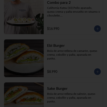
Combo para 2
queso crema y palta envuelto en sésamo o 
ciboulette.

California Katsu (10) Pollo apanado, 
Gyosas a elección (5u) + Bebida 1.5lt a 
queso crema y palta envuelto en sésamo o 
elección

ciboulette.

Tempura ebi avocado (10) Camarón 
apanado, queso crema y cebollín envuelto 
en palta.

$16.990
**Imagen Referencial**
Gyosas a elección  (5u)  + 2 bebidas 
350cc a elección

Ebi Burger
**Imagen Referencial**
Bola de arroz rellena de camarón, queso 
crema, cebollín y palta, apanada en 
panko.
$8.990
Sake Burger
Bola de arroz rellena de salmón, queso 
crema, cebollín y palta, apanada en 
panko.