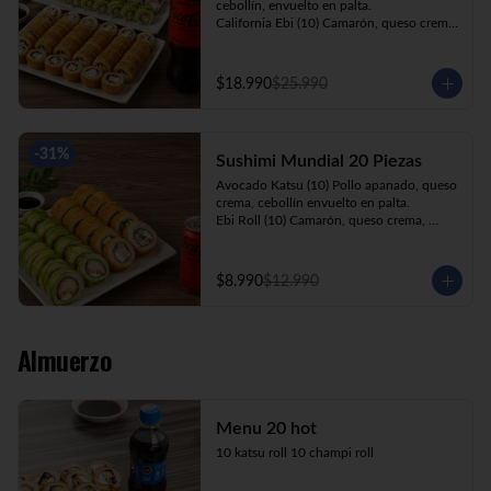
cebollín, envuelto en palta.

California Ebi (10) Camarón, queso crema, 
cebollín, envuelto en ciboulette.

California Kani (10) Kanikama, queso 
crema, cebollín, envuelto en sésamo.

$18.990
$25.990
Katsu Roll (10) Pollo apanado, queso 
crema, cebollín, apanado en panko.

Champi Roll (10) Champiñón, queso 
crema, cebollín, apanado en panko.

-
31
%
Sushimi Mundial 20 Piezas
Kani Maki (10) Kanikama, palta, envuelto 
en nori.

Avocado Katsu (10) Pollo apanado, queso 
+ Bebida 1.5lt.
crema, cebollín envuelto en palta.

Ebi Roll (10) Camarón, queso crema, 
cebollín, apanado en panko.

+ Bebida 220cc
$8.990
$12.990
Almuerzo
Menu 20 hot
10 katsu roll 10 champi roll