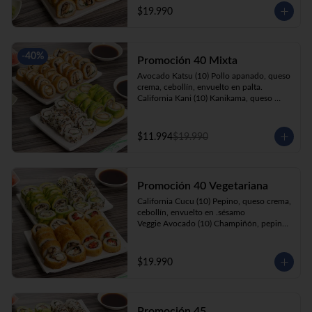
cebollín, apanado en panko.

$19.990
Kani Roll(10) Kanikama, queso crema, 
cebollín, apanado en panko
-
40
%
Promoción 40 Mixta
Avocado Katsu (10) Pollo apanado, queso 
crema, cebollín, envuelto en palta. 

California Kani (10) Kanikama, queso 
crema, cebollín envuelto en sésamo.

Katsu Roll (10) Pollo apanado, queso 
crema, cebollín, apanado en panko. 

$11.994
$19.990
Champi Roll (10) Champiñón, queso 
crema, cebollín, apanado en panko.
Promoción 40 Vegetariana
California Cucu (10) Pepino, queso crema, 
cebollín, envuelto en .sésamo

Veggie Avocado (10) Champiñón, pepino, 
queso crema y cebollín

Prika Roll (10) Pimentón, cebollín, queso 
crema envuelto en panko.

$19.990
Champi Roll(10) Champiñón, queso 
crema, cebollín, apanado en panko.
Promoción 45