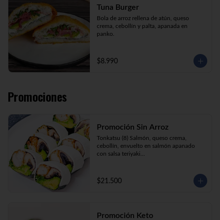
Tuna Burger
Bola de arroz rellena de atún, queso 
crema, cebollín y palta, apanada en 
panko.
$8.990
Promociones
Promoción Sin Arroz
Tonkatsu (8) Salmón, queso crema, 
cebollín, envuelto en salmón apanado 
con salsa teriyaki

Tori Furai (8) Pollo apanado, palmito, 
palta y cebollín envuelto en queso crema

Sake Ebi (8) Camarón, salmón, queso 
$21.500
crema y cebollín envuelto en palta.
Promoción Keto