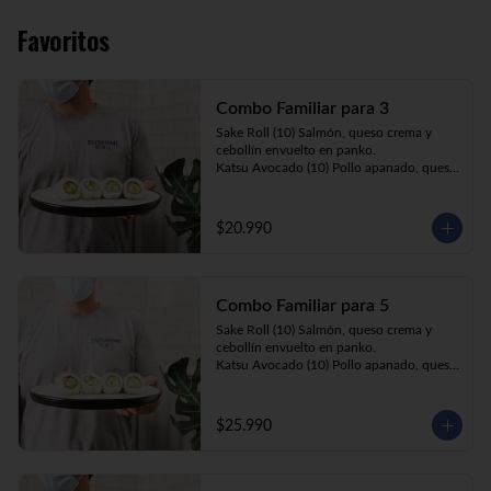
Favoritos
Combo Familiar para 3
Sake Roll (10) Salmón, queso crema y 
cebollín envuelto en panko.

Katsu Avocado (10) Pollo apanado, queso 
crema y cebollín envuelto en palta.

California Ebi (10) Camarón, queso crema 
y palta envuelta en sésamo o ciboulette.

$20.990
Gyosas a elección (5u) + Bebida 1.5lt a 
elección

Combo Familiar para 5
**Imagen Referencial**
Sake Roll (10) Salmón, queso crema y 
cebollín envuelto en panko.

Katsu Avocado (10) Pollo apanado, queso 
crema y cebollín envuelto en palta.

California Ebi (10) Camarón, queso crema, 
cebollín, envuelto en ciboulette o sesamo.

$25.990
Tempura ebi avocado (10) Camarón 
apanado, queso crema y cebollín envuelto 
en palta.

California Katsu (10) Pollo apanado, 