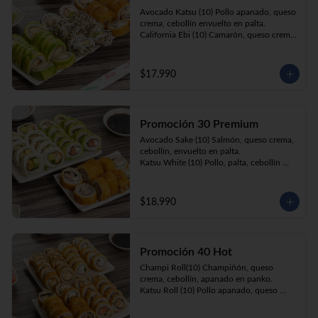
Prika Roll (10) Pimentón, cebollín, queso 
Avocado Katsu (10) Pollo apanado, queso 
crema envuelto en panko.
crema, cebollín envuelto en palta. 

California Ebi (10) Camarón, queso crema, 
cebollín envuelto en ciboulette. 

Champi Roll (10) Champiñón, queso 
crema, cebollín, apanado en panko.
$17.990
Promoción 30 Premium
Avocado Sake (10) Salmón, queso crema, 
cebollín, envuelto en palta.

Katsu White (10) Pollo, palta, cebollín 
envuelto en queso crema

Ebi Roll( 10) Camarón, queso crema, 
cebollín, apanado en panko.
$18.990
Promoción 40 Hot
Champi Roll(10) Champiñón, queso 
crema, cebollín, apanado en panko.

Katsu Roll (10) Pollo apanado, queso 
crema, cebollín, apanado en panko.

Sake Roll (10) Salmón, queso crema, 