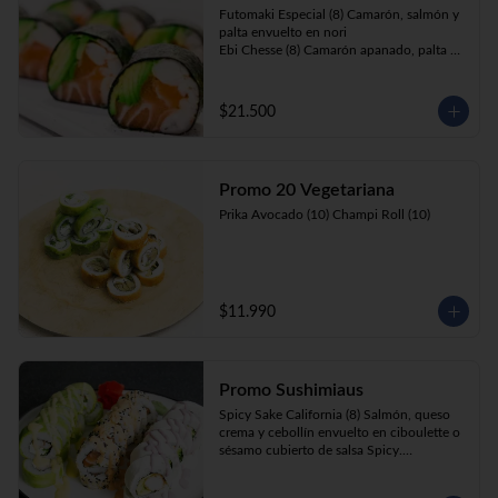
Futomaki Especial (8) Camarón, salmón y 
palta envuelto en nori

Ebi Chesse (8) Camarón apanado, palta y 
cebollín envuelto en queso crema 
cubierto de almendras y nueces .

Sake Ebi (8) Camarón, salmón, queso 
$21.500
crema y cebollín envuelto en palta.
Promo 20 Vegetariana
Prika Avocado (10) Champi Roll (10)
$11.990
Promo Sushimiaus
Spicy Sake California (8) Salmón, queso 
crema y cebollín envuelto en ciboulette o 
sésamo cubierto de salsa Spicy.

Huancaína Ebi Avocado (8) Camarón, 
queso crema, cebollín, envuelto en palta 