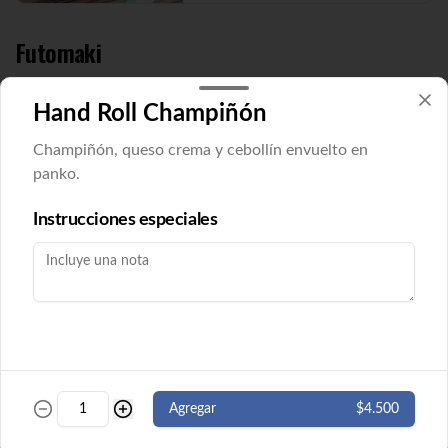
Futomaki
Hand Roll Champiñón
Futomaki Cucu Maki
Pepino y queso crema envuelto en nori. 8 
Champiñón, queso crema y cebollín envuelto en
cortes. ( Imagen referencial)
panko.
Instrucciones especiales
$5.500
Futomaki Ebi Maki
Camarón y queso crema envuelto en nori. 
8 cortes.
$5.500
Agregar
$4.500