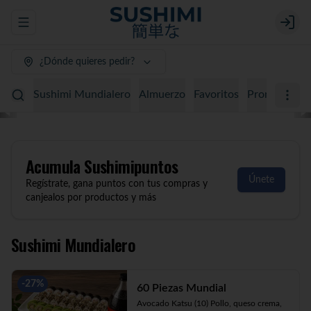
Abrir menu de navegación
Login
¿Dónde quieres pedir?
Sushimi Mundialero
Almuerzo
Favoritos
Promociones
Acumula
Sushimipuntos
Únete
Regístrate, gana puntos con tus compras y
canjealos por productos y más
Sushimi Mundialero
-
27
%
60 Piezas Mundial
Avocado Katsu (10) Pollo, queso crema, 