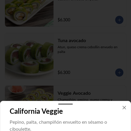
$6.300
Tuna avocado
Atun, queso crema cebollin envuelo en 
palta
$6.300
Veggie Avocado
Champiñón, pepino, queso crema y 
cebollín envuelto en palta.
California Veggie
Pepino, palta, champiñón envuelto en sésamo o
$6.300
ciboulette.