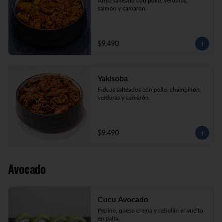
Arroz salteado con pollo, verduras, 
salmón y camarón.
$9.490
Yakisoba
Fideos salteados con pollo, champiñón, 
verduras y camarón.
$9.490
Avocado
Cucu Avocado
Pepino, queso crema y cebollín envuelto 
en palta.