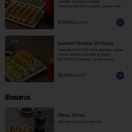
cebollín, envuelto en palta.

California Ebi (10) Camarón, queso crema, 
cebollín, envuelto en ciboulette.

California Kani (10) Kanikama, queso 
crema, cebollín, envuelto en sésamo.

$18.990
$25.990
Katsu Roll (10) Pollo apanado, queso 
crema, cebollín, apanado en panko.

Champi Roll (10) Champiñón, queso 
crema, cebollín, apanado en panko.

-
31
%
Sushimi Mundial 20 Piezas
Kani Maki (10) Kanikama, palta, envuelto 
en nori.

Avocado Katsu (10) Pollo apanado, queso 
+ Bebida 1.5lt.
crema, cebollín envuelto en palta.

Ebi Roll (10) Camarón, queso crema, 
cebollín, apanado en panko.

+ Bebida 220cc
$8.990
$12.990
Almuerzo
Menu 20 hot
10 katsu roll 10 champi roll