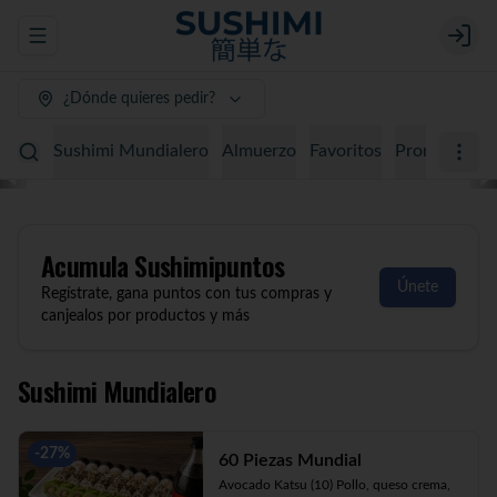
Abrir menu de navegación
Login
¿Dónde quieres pedir?
Sushimi Mundialero
Almuerzo
Favoritos
Promociones
Acumula
Sushimipuntos
Únete
Regístrate, gana puntos con tus compras y
canjealos por productos y más
Sushimi Mundialero
-
27
%
60 Piezas Mundial
Avocado Katsu (10) Pollo, queso crema, 