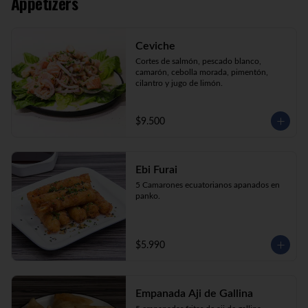
Appetizers
Kani Maki (10) Kanikama, palta, envuelto 
en nori.

Kani Roll (10) Kanikama, queso crema, 
cebollín apanado en panko

Ceviche
Katsu Roll (10) Pollo, queso crema, 
cebollín, apanado en panko.
Cortes de salmón, pescado blanco, 
camarón, cebolla morada, pimentón, 
cilantro y jugo de limón.
$9.500
Ebi Furai
5 Camarones ecuatorianos apanados en 
panko.
$5.990
Empanada Aji de Gallina