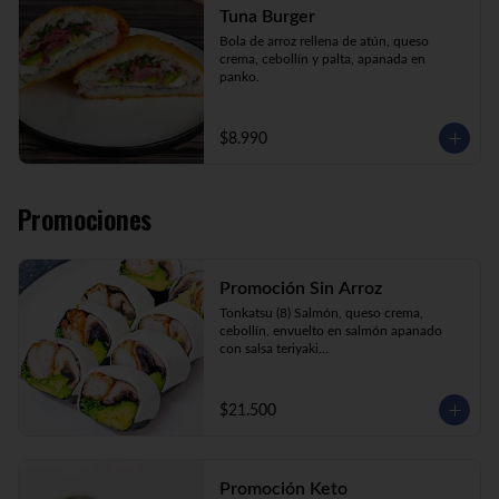
Tuna Burger
Bola de arroz rellena de atún, queso 
crema, cebollín y palta, apanada en 
panko.
$8.990
Promociones
Promoción Sin Arroz
Tonkatsu (8) Salmón, queso crema, 
cebollín, envuelto en salmón apanado 
con salsa teriyaki

Tori Furai (8) Pollo apanado, palmito, 
palta y cebollín envuelto en queso crema

Sake Ebi (8) Camarón, salmón, queso 
$21.500
crema y cebollín envuelto en palta.
Promoción Keto