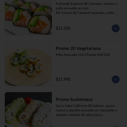
Futomaki Especial (8) Camarón, salmón y 
palta envuelto en nori

Ebi Chesse (8) Camarón apanado, palta y 
cebollín envuelto en queso crema 
cubierto de almendras y nueces .

Sake Ebi (8) Camarón, salmón, queso 
$21.500
crema y cebollín envuelto en palta.
Promo 20 Vegetariana
Prika Avocado (10) Champi Roll (10)
$11.990
Promo Sushimiaus
Spicy Sake California (8) Salmón, queso 
crema y cebollín envuelto en ciboulette o 
sésamo cubierto de salsa Spicy.

Huancaína Ebi Avocado (8) Camarón, 
queso crema, cebollín, envuelto en palta 