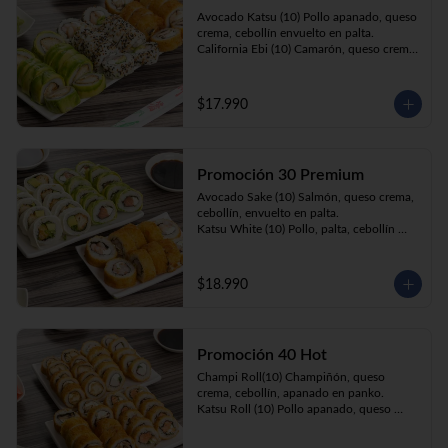
Prika Roll (10) Pimentón, cebollín, queso 
Avocado Katsu (10) Pollo apanado, queso 
crema envuelto en panko.
crema, cebollín envuelto en palta. 

California Ebi (10) Camarón, queso crema, 
cebollín envuelto en ciboulette. 

Champi Roll (10) Champiñón, queso 
crema, cebollín, apanado en panko.
$17.990
Promoción 30 Premium
Avocado Sake (10) Salmón, queso crema, 
cebollín, envuelto en palta.

Katsu White (10) Pollo, palta, cebollín 
envuelto en queso crema

Ebi Roll( 10) Camarón, queso crema, 
cebollín, apanado en panko.
$18.990
Promoción 40 Hot
Champi Roll(10) Champiñón, queso 
crema, cebollín, apanado en panko.

Katsu Roll (10) Pollo apanado, queso 
crema, cebollín, apanado en panko.

Sake Roll (10) Salmón, queso crema, 