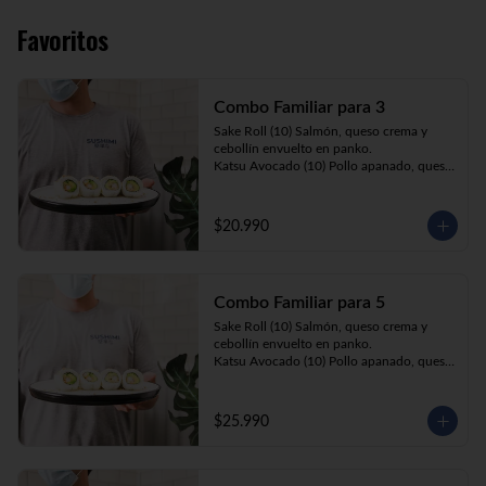
Favoritos
Combo Familiar para 3
Sake Roll (10) Salmón, queso crema y 
cebollín envuelto en panko.

Katsu Avocado (10) Pollo apanado, queso 
crema y cebollín envuelto en palta.

California Ebi (10) Camarón, queso crema 
y palta envuelta en sésamo o ciboulette.

$20.990
Gyosas a elección (5u) + Bebida 1.5lt a 
elección

Combo Familiar para 5
**Imagen Referencial**
Sake Roll (10) Salmón, queso crema y 
cebollín envuelto en panko.

Katsu Avocado (10) Pollo apanado, queso 
crema y cebollín envuelto en palta.

California Ebi (10) Camarón, queso crema, 
cebollín, envuelto en ciboulette o sesamo.

$25.990
Tempura ebi avocado (10) Camarón 
apanado, queso crema y cebollín envuelto 
en palta.

California Katsu (10) Pollo apanado, 