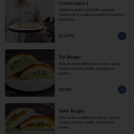
Combo para 2
queso crema y palta envuelto en sésamo o 
ciboulette.

California Katsu (10) Pollo apanado, 
Gyosas a elección (5u) + Bebida 1.5lt a 
queso crema y palta envuelto en sésamo o 
elección

ciboulette.

Tempura ebi avocado (10) Camarón 
apanado, queso crema y cebollín envuelto 
en palta.

$16.990
**Imagen Referencial**
Gyosas a elección  (5u)  + 2 bebidas 
350cc a elección

Ebi Burger
**Imagen Referencial**
Bola de arroz rellena de camarón, queso 
crema, cebollín y palta, apanada en 
panko.
$8.990
Sake Burger
Bola de arroz rellena de salmón, queso 
crema, cebollín y palta, apanada en 
panko.