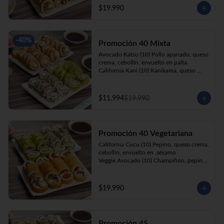
cebollín, apanado en panko.

$19.990
Kani Roll(10) Kanikama, queso crema, 
cebollín, apanado en panko
-
40
%
Promoción 40 Mixta
Avocado Katsu (10) Pollo apanado, queso 
crema, cebollín, envuelto en palta. 

California Kani (10) Kanikama, queso 
crema, cebollín envuelto en sésamo.

Katsu Roll (10) Pollo apanado, queso 
crema, cebollín, apanado en panko. 

$11.994
$19.990
Champi Roll (10) Champiñón, queso 
crema, cebollín, apanado en panko.
Promoción 40 Vegetariana
California Cucu (10) Pepino, queso crema, 
cebollín, envuelto en .sésamo

Veggie Avocado (10) Champiñón, pepino, 
queso crema y cebollín

Prika Roll (10) Pimentón, cebollín, queso 
crema envuelto en panko.

$19.990
Champi Roll(10) Champiñón, queso 
crema, cebollín, apanado en panko.
Promoción 45