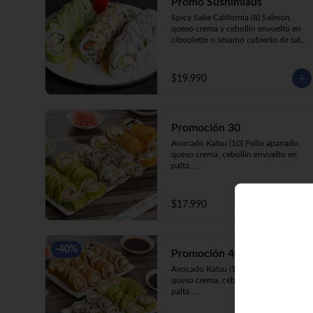
Promo Sushimiaus
Spicy Sake California (8) Salmón, 
queso crema y cebollín envuelto en 
ciboulette o sésamo cubierto de salsa 
Spicy.

Huancaína Ebi Avocado (8) Camarón, 
queso crema, cebollín, envuelto en 
$19.990
palta cubierto de salsa huancaína.

Olivo Katsu White (8)Pollo apanado, 
palta y cebollín envuelto en queso 
crema cubierto de salsa olivo.
Promoción 30
Avocado Katsu (10) Pollo apanado, 
queso crema, cebollín envuelto en 
palta. 

California Ebi (10) Camarón, queso 
crema, cebollín envuelto en 
ciboulette. 

$17.990
Champi Roll (10) Champiñón, queso 
crema, cebollín, apanado en panko.
-
40
%
Promoción 40 Mixta
Avocado Katsu (10) Pollo apanado, 
queso crema, cebollín, envuelto en 
palta. 

California Kani (10) Kanikama, queso 