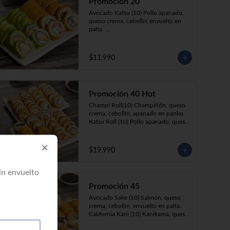
Promoción 20
Avocado Katsu (10) Pollo apanado, 
queso crema, cebollín envuelto en 
palta. 

Ebi Roll (10) Camarón, queso crema, 
cebollín, apanado en panko.
$11.990
Promoción 40 Hot
Champi Roll(10) Champiñón, queso 
crema, cebollín, apanado en panko.

Katsu Roll (10) Pollo apanado, queso 
crema, cebollín, apanado en panko.

Sake Roll (10) Salmón, queso crema, 
cebollín, apanado en panko.

$19.990
Kani Roll(10) Kanikama, queso 
Close
crema, cebollín, apanado en panko
ín envuelto
Promoción 45
Avocado Sake (10) Salmón, queso 
crema, cebollín, envuelto en palta. 

California Kani (10) Kanikama, queso 
crema, cebollín envuelto en sésamo.
