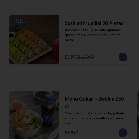
-
31
%
Sushimi Mundial 20 Piezas
Avocado Katsu (10) Pollo apanado, 
queso crema, cebollín envuelto en 
palta.

Ebi Roll (10) Camarón, queso crema, 
cebollín, apanado en panko.

+ Bebida 220cc
$8.990
$12.990
Menu Gohan + Bebida 250
cc
Menu Gohan Pollo apanado, palmito, 
kanikama, queso, cebollin sesamo y 
arroz.
$8.990