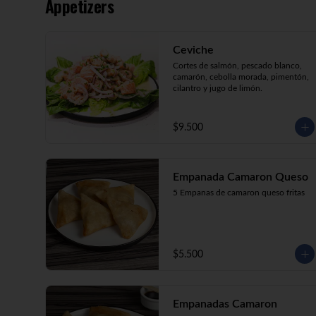
Appetizers
crema, cebollín, apanado en panko.

Kani Maki (10) Kanikama, palta, 
envuelto en nori.

Kani Roll (10) Kanikama, queso 
Ceviche
crema, cebollín apanado en panko

Katsu Roll (10) Pollo, queso crema, 
Cortes de salmón, pescado blanco, 
cebollín, apanado en panko.
camarón, cebolla morada, pimentón, 
cilantro y jugo de limón.
$9.500
Empanada Camaron Queso
5 Empanas de camaron queso fritas
$5.500
Empanadas Camaron