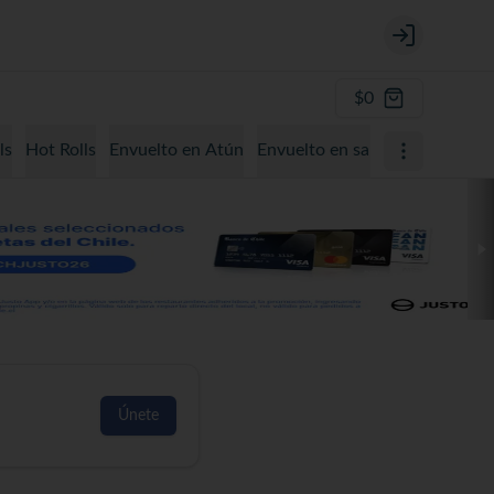
Login
$0
ls
Hot Rolls
Envuelto en Atún
Envuelto en salmón
Envuelto
Únete