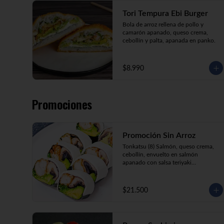
Tori Tempura Ebi Burger
Bola de arroz rellena de pollo y 
camarón apanado, queso crema, 
cebollín y palta, apanada en panko.
$8.990
Promociones
Promoción Sin Arroz
Tonkatsu (8) Salmón, queso crema, 
cebollín, envuelto en salmón 
apanado con salsa teriyaki

Tori Furai (8) Pollo apanado, palmito, 
palta y cebollín envuelto en queso 
crema

$21.500
Sake Ebi (8) Camarón, salmón, queso 
crema y cebollín envuelto en palta.