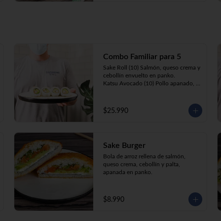
Combo Familiar para 5
Sake Roll (10) Salmón, queso crema y 
cebollín envuelto en panko.

Katsu Avocado (10) Pollo apanado, 
queso crema y cebollín envuelto en 
palta.

California Ebi (10) Camarón, queso 
$25.990
crema, cebollín, envuelto en 
ciboulette o sesamo.

Tempura ebi avocado (10) Camarón 
apanado, queso crema y cebollín 
Sake Burger
envuelto en palta.

California Katsu (10) Pollo apanado, 
Bola de arroz rellena de salmón, 
queso crema y palta envuelto en 
queso crema, cebollín y palta, 
sésamo o ciboulette.

apanada en panko.
Gyosas a elección (5u) + Bebida 1.5lt 
a elección

$8.990
**Imagen Referencial**