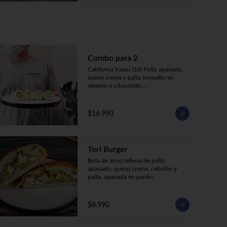
Combo para 2
California Katsu (10) Pollo apanado, 
queso crema y palta envuelto en 
sésamo o ciboulette.

Tempura ebi avocado (10) Camarón 
apanado, queso crema y cebollín 
envuelto en palta.

$16.990
Gyosas a elección  (5u)  + 2 bebidas 
350cc a elección

Tori Burger
**Imagen Referencial**
Bola de arroz rellena de pollo 
apanado, queso crema, cebollín y 
palta, apanada en panko.
$8.990