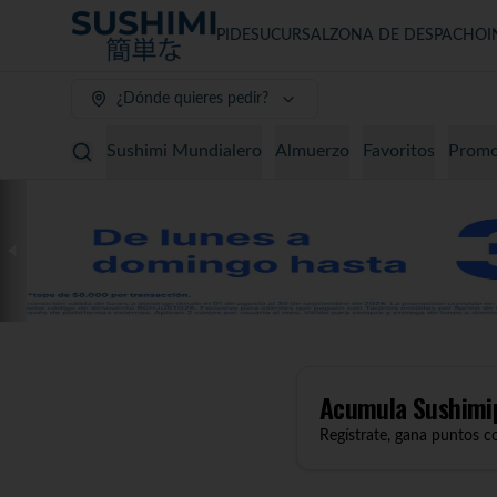
PIDE
SUCURSAL
ZONA DE DESPACHO
I
¿Dónde quieres pedir?
Sushimi Mundialero
Almuerzo
Favoritos
Promo
Acumula
Sushimi
Regístrate, gana puntos c