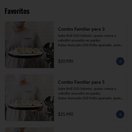
Favoritos
Combo Familiar para 3
Sake Roll (10) Salmón, queso crema y 
cebollín envuelto en panko.

Katsu Avocado (10) Pollo apanado, queso 
crema y cebollín envuelto en palta.

California Ebi (10) Camarón, queso crema 
y palta envuelta en sésamo o ciboulette.

$20.990
Gyosas a elección (5u) + Bebida 1.5lt a 
elección

Combo Familiar para 5
**Imagen Referencial**
Sake Roll (10) Salmón, queso crema y 
cebollín envuelto en panko.

Katsu Avocado (10) Pollo apanado, queso 
crema y cebollín envuelto en palta.

California Ebi (10) Camarón, queso crema, 
cebollín, envuelto en ciboulette o sesamo.

$25.990
Tempura ebi avocado (10) Camarón 
apanado, queso crema y cebollín envuelto 
en palta.

California Katsu (10) Pollo apanado, 