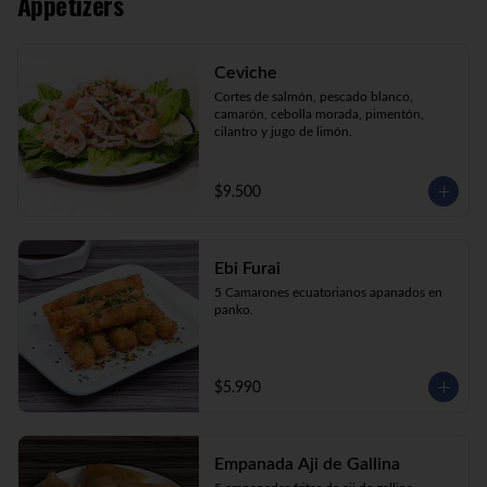
Appetizers
Kani Maki (10) Kanikama, palta, envuelto 
en nori.

Kani Roll (10) Kanikama, queso crema, 
cebollín apanado en panko

Ceviche
Katsu Roll (10) Pollo, queso crema, 
cebollín, apanado en panko.
Cortes de salmón, pescado blanco, 
camarón, cebolla morada, pimentón, 
cilantro y jugo de limón.
$9.500
Ebi Furai
5 Camarones ecuatorianos apanados en 
panko.
$5.990
Empanada Aji de Gallina