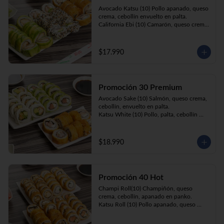
Prika Roll (10) Pimentón, cebollín, queso 
Avocado Katsu (10) Pollo apanado, queso 
crema envuelto en panko.
crema, cebollín envuelto en palta. 

California Ebi (10) Camarón, queso crema, 
cebollín envuelto en ciboulette. 

Champi Roll (10) Champiñón, queso 
crema, cebollín, apanado en panko.
$17.990
Promoción 30 Premium
Avocado Sake (10) Salmón, queso crema, 
cebollín, envuelto en palta.

Katsu White (10) Pollo, palta, cebollín 
envuelto en queso crema

Ebi Roll( 10) Camarón, queso crema, 
cebollín, apanado en panko.
$18.990
Promoción 40 Hot
Champi Roll(10) Champiñón, queso 
crema, cebollín, apanado en panko.

Katsu Roll (10) Pollo apanado, queso 
crema, cebollín, apanado en panko.

Sake Roll (10) Salmón, queso crema, 