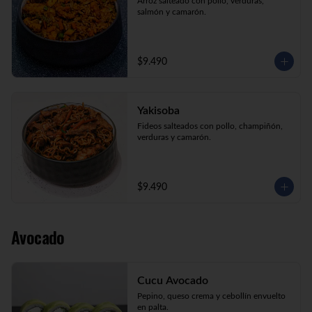
Arroz salteado con pollo, verduras, 
salmón y camarón.
$9.490
Yakisoba
Fideos salteados con pollo, champiñón, 
verduras y camarón.
$9.490
Avocado
Cucu Avocado
Pepino, queso crema y cebollín envuelto 
en palta.