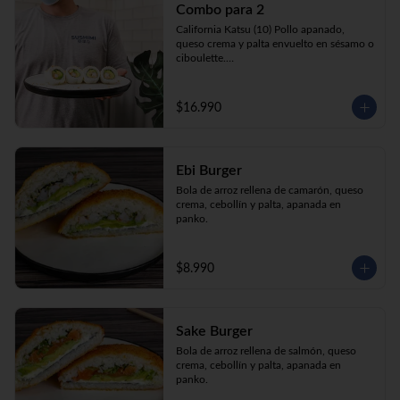
Combo para 2
queso crema y palta envuelto en sésamo o 
ciboulette.

California Katsu (10) Pollo apanado, 
Gyosas a elección (5u) + Bebida 1.5lt a 
queso crema y palta envuelto en sésamo o 
elección

ciboulette.

Tempura ebi avocado (10) Camarón 
apanado, queso crema y cebollín envuelto 
en palta.

$16.990
**Imagen Referencial**
Gyosas a elección  (5u)  + 2 bebidas 
350cc a elección

Ebi Burger
**Imagen Referencial**
Bola de arroz rellena de camarón, queso 
crema, cebollín y palta, apanada en 
panko.
$8.990
Sake Burger
Bola de arroz rellena de salmón, queso 
crema, cebollín y palta, apanada en 
panko.