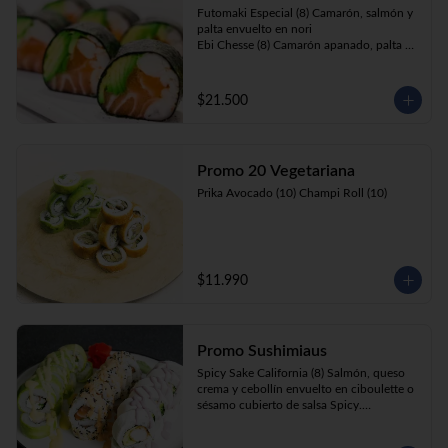
Futomaki Especial (8) Camarón, salmón y 
palta envuelto en nori

Ebi Chesse (8) Camarón apanado, palta y 
cebollín envuelto en queso crema 
cubierto de almendras y nueces .

Sake Ebi (8) Camarón, salmón, queso 
$21.500
crema y cebollín envuelto en palta.
Promo 20 Vegetariana
Prika Avocado (10) Champi Roll (10)
$11.990
Promo Sushimiaus
Spicy Sake California (8) Salmón, queso 
crema y cebollín envuelto en ciboulette o 
sésamo cubierto de salsa Spicy.

Huancaína Ebi Avocado (8) Camarón, 
queso crema, cebollín, envuelto en palta 