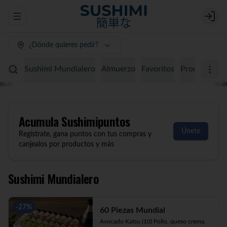
Abrir menu de navegación
Login
¿Dónde quieres pedir?
Sushimi Mundialero
Almuerzo
Favoritos
Promociones
Acumula
Sushimipuntos
Únete
Regístrate, gana puntos con tus compras y
canjealos por productos y más
Sushimi Mundialero
-
27
%
60 Piezas Mundial
Avocado Katsu (10) Pollo, queso crema, 