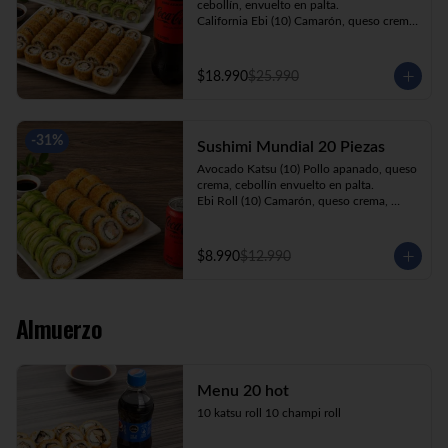
cebollín, envuelto en palta.

California Ebi (10) Camarón, queso crema, 
cebollín, envuelto en ciboulette.

California Kani (10) Kanikama, queso 
crema, cebollín, envuelto en sésamo.

$18.990
$25.990
Katsu Roll (10) Pollo apanado, queso 
crema, cebollín, apanado en panko.

Champi Roll (10) Champiñón, queso 
crema, cebollín, apanado en panko.

-
31
%
Sushimi Mundial 20 Piezas
Kani Maki (10) Kanikama, palta, envuelto 
en nori.

Avocado Katsu (10) Pollo apanado, queso 
+ Bebida 1.5lt.
crema, cebollín envuelto en palta.

Ebi Roll (10) Camarón, queso crema, 
cebollín, apanado en panko.

+ Bebida 220cc
$8.990
$12.990
Almuerzo
Menu 20 hot
10 katsu roll 10 champi roll