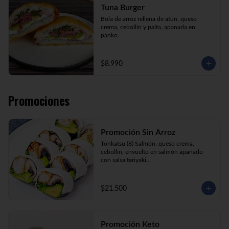
Tuna Burger
Bola de arroz rellena de atún, queso 
crema, cebollín y palta, apanada en 
panko.
$8.990
Promociones
Promoción Sin Arroz
Tonkatsu (8) Salmón, queso crema, 
cebollín, envuelto en salmón apanado 
con salsa teriyaki

Tori Furai (8) Pollo apanado, palmito, 
palta y cebollín envuelto en queso crema

Sake Ebi (8) Camarón, salmón, queso 
$21.500
crema y cebollín envuelto en palta.
Promoción Keto