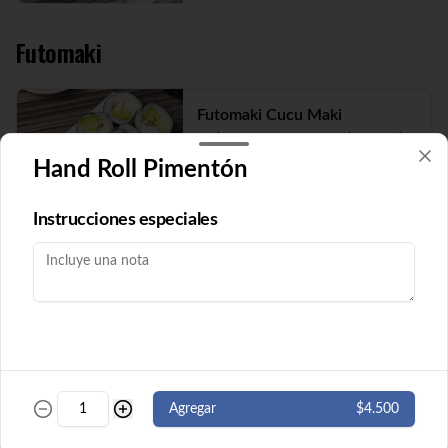
Futomaki
Futomaki Cucu Maki
Pepino y queso crema envuelto en nori. 8 
cortes. ( Imagen referencial)
Hand Roll Pimentón
Instrucciones especiales
$5.500
Futomaki Ebi Maki
Camarón y queso crema envuelto en nori. 
8 cortes.
$5.500
Agregar
$4.500