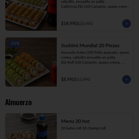
cebollín, envuelto en palta.

California Ebi (10) Camarón, queso crema, 
cebollín, envuelto en ciboulette.

California Kani (10) Kanikama, queso 
crema, cebollín, envuelto en sésamo.

$18.990
$25.990
Katsu Roll (10) Pollo apanado, queso 
crema, cebollín, apanado en panko.

Champi Roll (10) Champiñón, queso 
crema, cebollín, apanado en panko.

-
31
%
Sushimi Mundial 20 Piezas
Kani Maki (10) Kanikama, palta, envuelto 
en nori.

Avocado Katsu (10) Pollo apanado, queso 
+ Bebida 1.5lt.
crema, cebollín envuelto en palta.

Ebi Roll (10) Camarón, queso crema, 
cebollín, apanado en panko.

+ Bebida 220cc
$8.990
$12.990
Almuerzo
Menu 20 hot
10 katsu roll 10 champi roll