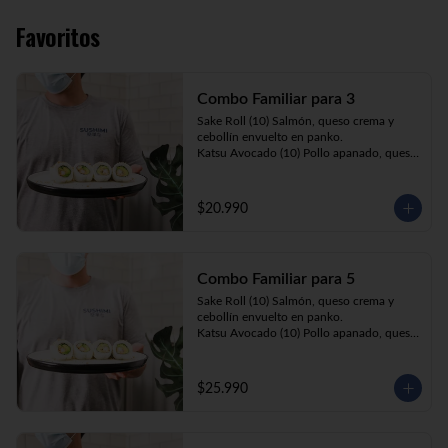
Favoritos
Combo Familiar para 3
Sake Roll (10) Salmón, queso crema y 
cebollín envuelto en panko.

Katsu Avocado (10) Pollo apanado, queso 
crema y cebollín envuelto en palta.

California Ebi (10) Camarón, queso crema 
y palta envuelta en sésamo o ciboulette.

$20.990
Gyosas a elección (5u) + Bebida 1.5lt a 
elección

Combo Familiar para 5
**Imagen Referencial**
Sake Roll (10) Salmón, queso crema y 
cebollín envuelto en panko.

Katsu Avocado (10) Pollo apanado, queso 
crema y cebollín envuelto en palta.

California Ebi (10) Camarón, queso crema, 
cebollín, envuelto en ciboulette o sesamo.

$25.990
Tempura ebi avocado (10) Camarón 
apanado, queso crema y cebollín envuelto 
en palta.

California Katsu (10) Pollo apanado, 