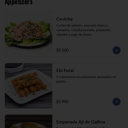
Appetizers
Kani Maki (10) Kanikama, palta, envuelto 
en nori.

Kani Roll (10) Kanikama, queso crema, 
cebollín apanado en panko

Ceviche
Katsu Roll (10) Pollo, queso crema, 
cebollín, apanado en panko.
Cortes de salmón, pescado blanco, 
camarón, cebolla morada, pimentón, 
cilantro y jugo de limón.
$9.500
Ebi Furai
5 Camarones ecuatorianos apanados en 
panko.
$5.990
Empanada Aji de Gallina