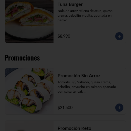
Tuna Burger
Bola de arroz rellena de atún, queso 
crema, cebollín y palta, apanada en 
panko.
$8.990
Promociones
Promoción Sin Arroz
Tonkatsu (8) Salmón, queso crema, 
cebollín, envuelto en salmón apanado 
con salsa teriyaki

Tori Furai (8) Pollo apanado, palmito, 
palta y cebollín envuelto en queso crema

Sake Ebi (8) Camarón, salmón, queso 
$21.500
crema y cebollín envuelto en palta.
Promoción Keto