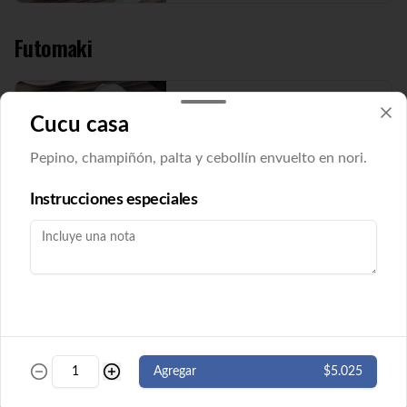
Futomaki
Futomaki Cucu Maki
Cucu casa
Pepino y queso crema envuelto en nori. 8 
cortes. ( Imagen referencial)
Pepino, champiñón, palta y cebollín envuelto en nori.
Instrucciones especiales
$5.500
Futomaki Ebi Maki
Camarón y queso crema envuelto en nori. 
8 cortes.
$5.500
Agregar
$5.025