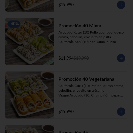
cebollín, apanado en panko.

$19.990
Kani Roll(10) Kanikama, queso crema, 
cebollín, apanado en panko
-
40
%
Promoción 40 Mixta
Avocado Katsu (10) Pollo apanado, queso 
crema, cebollín, envuelto en palta. 

California Kani (10) Kanikama, queso 
crema, cebollín envuelto en sésamo.

Katsu Roll (10) Pollo apanado, queso 
crema, cebollín, apanado en panko. 

$11.994
$19.990
Champi Roll (10) Champiñón, queso 
crema, cebollín, apanado en panko.
Promoción 40 Vegetariana
California Cucu (10) Pepino, queso crema, 
cebollín, envuelto en .sésamo

Veggie Avocado (10) Champiñón, pepino, 
queso crema y cebollín

Prika Roll (10) Pimentón, cebollín, queso 
crema envuelto en panko.

$19.990
Champi Roll(10) Champiñón, queso 
crema, cebollín, apanado en panko.
Promoción 45