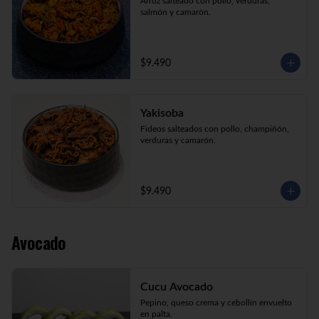
Arroz salteado con pollo, verduras, 
salmón y camarón.
$9.490
Yakisoba
Fideos salteados con pollo, champiñón, 
verduras y camarón.
$9.490
Avocado
Cucu Avocado
Pepino, queso crema y cebollín envuelto 
en palta.