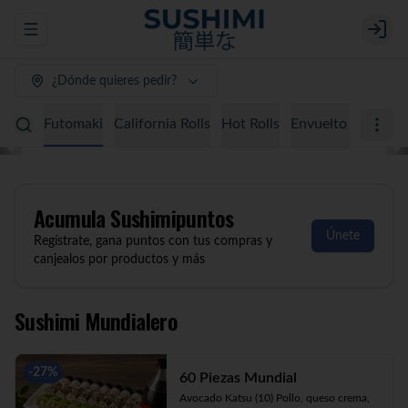
Abrir menu de navegación
Login
¿Dónde quieres pedir?
Sushimi Mundialero
Almuerzo
Favoritos
Promociones
Acumula
Sushimipuntos
Únete
Regístrate, gana puntos con tus compras y
canjealos por productos y más
Sushimi Mundialero
-
27
%
60 Piezas Mundial
Avocado Katsu (10) Pollo, queso crema, 