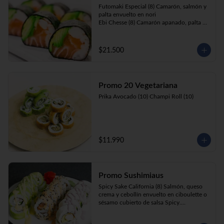
Futomaki Especial (8) Camarón, salmón y 
palta envuelto en nori

Ebi Chesse (8) Camarón apanado, palta y 
cebollín envuelto en queso crema 
cubierto de almendras y nueces .

Sake Ebi (8) Camarón, salmón, queso 
$21.500
crema y cebollín envuelto en palta.
Promo 20 Vegetariana
Prika Avocado (10) Champi Roll (10)
$11.990
Promo Sushimiaus
Spicy Sake California (8) Salmón, queso 
crema y cebollín envuelto en ciboulette o 
sésamo cubierto de salsa Spicy.

Huancaína Ebi Avocado (8) Camarón, 
queso crema, cebollín, envuelto en palta 