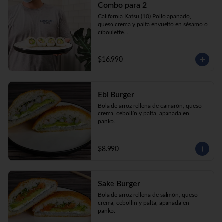
Combo para 2
queso crema y palta envuelto en sésamo o 
ciboulette.

California Katsu (10) Pollo apanado, 
Gyosas a elección (5u) + Bebida 1.5lt a 
queso crema y palta envuelto en sésamo o 
elección

ciboulette.

Tempura ebi avocado (10) Camarón 
apanado, queso crema y cebollín envuelto 
en palta.

$16.990
**Imagen Referencial**
Gyosas a elección  (5u)  + 2 bebidas 
350cc a elección

Ebi Burger
**Imagen Referencial**
Bola de arroz rellena de camarón, queso 
crema, cebollín y palta, apanada en 
panko.
$8.990
Sake Burger
Bola de arroz rellena de salmón, queso 
crema, cebollín y palta, apanada en 
panko.