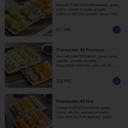
Prika Roll (10) Pimentón, cebollín, queso 
Avocado Katsu (10) Pollo apanado, queso 
crema envuelto en panko.
crema, cebollín envuelto en palta. 

California Ebi (10) Camarón, queso crema, 
cebollín envuelto en ciboulette. 

Champi Roll (10) Champiñón, queso 
crema, cebollín, apanado en panko.
$17.990
Promoción 30 Premium
Avocado Sake (10) Salmón, queso crema, 
cebollín, envuelto en palta.

Katsu White (10) Pollo, palta, cebollín 
envuelto en queso crema

Ebi Roll( 10) Camarón, queso crema, 
cebollín, apanado en panko.
$18.990
Promoción 40 Hot
Champi Roll(10) Champiñón, queso 
crema, cebollín, apanado en panko.

Katsu Roll (10) Pollo apanado, queso 
crema, cebollín, apanado en panko.

Sake Roll (10) Salmón, queso crema, 