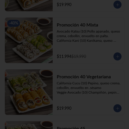
cebollín, apanado en panko.

$19.990
Kani Roll(10) Kanikama, queso crema, 
cebollín, apanado en panko
-
40
%
Promoción 40 Mixta
Avocado Katsu (10) Pollo apanado, queso 
crema, cebollín, envuelto en palta. 

California Kani (10) Kanikama, queso 
crema, cebollín envuelto en sésamo.

Katsu Roll (10) Pollo apanado, queso 
crema, cebollín, apanado en panko. 

$11.994
$19.990
Champi Roll (10) Champiñón, queso 
crema, cebollín, apanado en panko.
Promoción 40 Vegetariana
California Cucu (10) Pepino, queso crema, 
cebollín, envuelto en .sésamo

Veggie Avocado (10) Champiñón, pepino, 
queso crema y cebollín

Prika Roll (10) Pimentón, cebollín, queso 
crema envuelto en panko.

$19.990
Champi Roll(10) Champiñón, queso 
crema, cebollín, apanado en panko.
Promoción 45