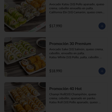
Prika Roll (10) Pimentón, cebollín, queso 
Avocado Katsu (10) Pollo apanado, queso 
crema envuelto en panko.
crema, cebollín envuelto en palta. 

California Ebi (10) Camarón, queso crema, 
cebollín envuelto en ciboulette. 

Champi Roll (10) Champiñón, queso 
crema, cebollín, apanado en panko.
$17.990
Promoción 30 Premium
Avocado Sake (10) Salmón, queso crema, 
cebollín, envuelto en palta.

Katsu White (10) Pollo, palta, cebollín 
envuelto en queso crema

Ebi Roll( 10) Camarón, queso crema, 
cebollín, apanado en panko.
$18.990
Promoción 40 Hot
Champi Roll(10) Champiñón, queso 
crema, cebollín, apanado en panko.

Katsu Roll (10) Pollo apanado, queso 
crema, cebollín, apanado en panko.

Sake Roll (10) Salmón, queso crema, 