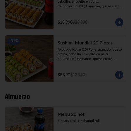
cebollín, envuelto en palta.

California Ebi (10) Camarón, queso crema, 
cebollín, envuelto en ciboulette.

California Kani (10) Kanikama, queso 
crema, cebollín, envuelto en sésamo.

$18.990
$25.990
Katsu Roll (10) Pollo apanado, queso 
crema, cebollín, apanado en panko.

Champi Roll (10) Champiñón, queso 
crema, cebollín, apanado en panko.

-
31
%
Sushimi Mundial 20 Piezas
Kani Maki (10) Kanikama, palta, envuelto 
en nori.

Avocado Katsu (10) Pollo apanado, queso 
+ Bebida 1.5lt.
crema, cebollín envuelto en palta.

Ebi Roll (10) Camarón, queso crema, 
cebollín, apanado en panko.

+ Bebida 220cc
$8.990
$12.990
Almuerzo
Menu 20 hot
10 katsu roll 10 champi roll