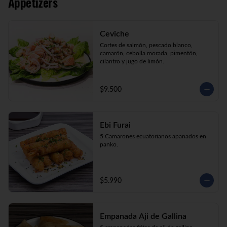
Appetizers
Kani Maki (10) Kanikama, palta, envuelto 
en nori.

Kani Roll (10) Kanikama, queso crema, 
cebollín apanado en panko

Ceviche
Katsu Roll (10) Pollo, queso crema, 
cebollín, apanado en panko.
Cortes de salmón, pescado blanco, 
camarón, cebolla morada, pimentón, 
cilantro y jugo de limón.
$9.500
Ebi Furai
5 Camarones ecuatorianos apanados en 
panko.
$5.990
Empanada Aji de Gallina