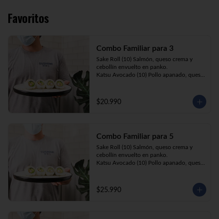
Favoritos
Combo Familiar para 3
Sake Roll (10) Salmón, queso crema y 
cebollín envuelto en panko.

Katsu Avocado (10) Pollo apanado, queso 
crema y cebollín envuelto en palta.

California Ebi (10) Camarón, queso crema 
y palta envuelta en sésamo o ciboulette.

$20.990
Gyosas a elección (5u) + Bebida 1.5lt a 
elección

Combo Familiar para 5
**Imagen Referencial**
Sake Roll (10) Salmón, queso crema y 
cebollín envuelto en panko.

Katsu Avocado (10) Pollo apanado, queso 
crema y cebollín envuelto en palta.

California Ebi (10) Camarón, queso crema, 
cebollín, envuelto en ciboulette o sesamo.

$25.990
Tempura ebi avocado (10) Camarón 
apanado, queso crema y cebollín envuelto 
en palta.

California Katsu (10) Pollo apanado, 