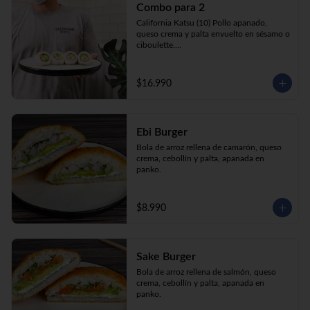
Combo para 2
queso crema y palta envuelto en sésamo o 
ciboulette.

California Katsu (10) Pollo apanado, 
Gyosas a elección (5u) + Bebida 1.5lt a 
queso crema y palta envuelto en sésamo o 
elección

ciboulette.

Tempura ebi avocado (10) Camarón 
apanado, queso crema y cebollín envuelto 
en palta.

$16.990
**Imagen Referencial**
Gyosas a elección  (5u)  + 2 bebidas 
350cc a elección

Ebi Burger
**Imagen Referencial**
Bola de arroz rellena de camarón, queso 
crema, cebollín y palta, apanada en 
panko.
$8.990
Sake Burger
Bola de arroz rellena de salmón, queso 
crema, cebollín y palta, apanada en 
panko.