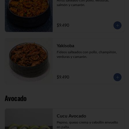
Arroz salteado con pollo, verduras, 
salmón y camarón.
$9.490
Yakisoba
Fideos salteados con pollo, champiñón, 
verduras y camarón.
$9.490
Avocado
Cucu Avocado
Pepino, queso crema y cebollín envuelto 
en palta.