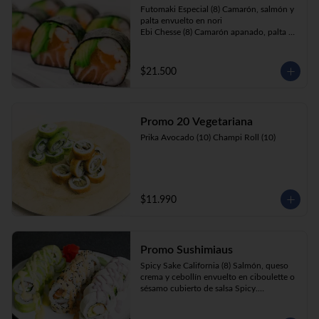
Futomaki Especial (8) Camarón, salmón y 
palta envuelto en nori

Ebi Chesse (8) Camarón apanado, palta y 
cebollín envuelto en queso crema 
cubierto de almendras y nueces .

Sake Ebi (8) Camarón, salmón, queso 
$21.500
crema y cebollín envuelto en palta.
Promo 20 Vegetariana
Prika Avocado (10) Champi Roll (10)
$11.990
Promo Sushimiaus
Spicy Sake California (8) Salmón, queso 
crema y cebollín envuelto en ciboulette o 
sésamo cubierto de salsa Spicy.

Huancaína Ebi Avocado (8) Camarón, 
queso crema, cebollín, envuelto en palta 