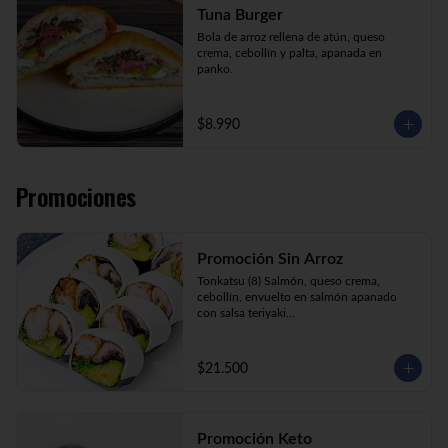
Tuna Burger
Bola de arroz rellena de atún, queso 
crema, cebollín y palta, apanada en 
panko.
$8.990
Promociones
Promoción Sin Arroz
Tonkatsu (8) Salmón, queso crema, 
cebollín, envuelto en salmón apanado 
con salsa teriyaki

Tori Furai (8) Pollo apanado, palmito, 
palta y cebollín envuelto en queso crema

Sake Ebi (8) Camarón, salmón, queso 
$21.500
crema y cebollín envuelto en palta.
Promoción Keto