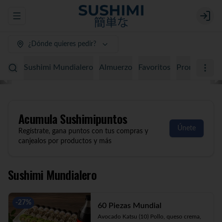
Abrir menu de navegación
Login
¿Dónde quieres pedir?
Sushimi Mundialero
Almuerzo
Favoritos
Promociones
Acumula
Sushimipuntos
Únete
Regístrate, gana puntos con tus compras y
canjealos por productos y más
Sushimi Mundialero
-
27
%
60 Piezas Mundial
Avocado Katsu (10) Pollo, queso crema, 