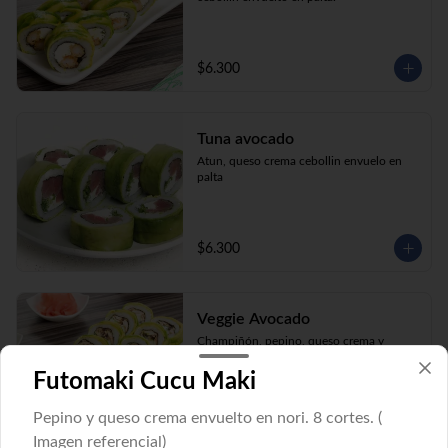
$6.300
Tuna avocado
Atun, queso crema cebollin envuelo en 
palta
$6.300
Veggie Avocado
Champiñón, pepino, queso crema y 
cebollín envuelto en palta.
Futomaki Cucu Maki
Pepino y queso crema envuelto en nori. 8 cortes. (
$6.300
Imagen referencial)