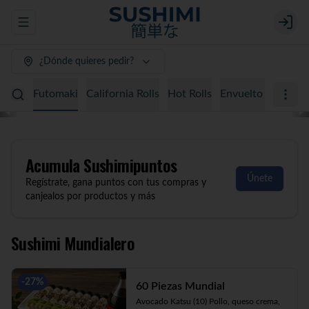
Abrir menu de navegación
Login
¿Dónde quieres pedir?
Sushimi Mundialero
Almuerzo
Favoritos
Promociones
Acumula
Sushimipuntos
Únete
Regístrate, gana puntos con tus compras y
canjealos por productos y más
Sushimi Mundialero
-
27
%
60 Piezas Mundial
Avocado Katsu (10) Pollo, queso crema, 