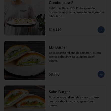
Combo para 2
queso crema y palta envuelto en sésamo o 
ciboulette.

California Katsu (10) Pollo apanado, 
Gyosas a elección (5u) + Bebida 1.5lt a 
queso crema y palta envuelto en sésamo o 
elección

ciboulette.

Tempura ebi avocado (10) Camarón 
apanado, queso crema y cebollín envuelto 
en palta.

$16.990
**Imagen Referencial**
Gyosas a elección  (5u)  + 2 bebidas 
350cc a elección

Ebi Burger
**Imagen Referencial**
Bola de arroz rellena de camarón, queso 
crema, cebollín y palta, apanada en 
panko.
$8.990
Sake Burger
Bola de arroz rellena de salmón, queso 
crema, cebollín y palta, apanada en 
panko.