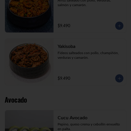
Arroz salteado con pollo, verduras, 
salmón y camarón.
$9.490
Yakisoba
Fideos salteados con pollo, champiñón, 
verduras y camarón.
$9.490
Avocado
Cucu Avocado
Pepino, queso crema y cebollín envuelto 
en palta.