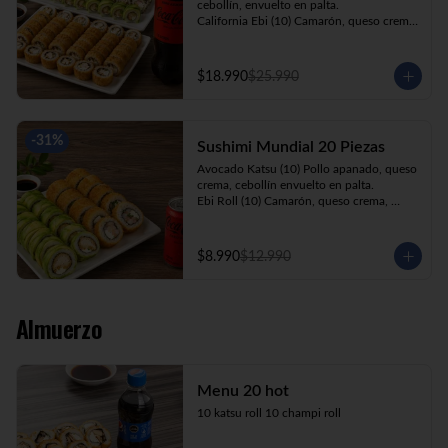
cebollín, envuelto en palta.

California Ebi (10) Camarón, queso crema, 
cebollín, envuelto en ciboulette.

California Kani (10) Kanikama, queso 
crema, cebollín, envuelto en sésamo.

$18.990
$25.990
Katsu Roll (10) Pollo apanado, queso 
crema, cebollín, apanado en panko.

Champi Roll (10) Champiñón, queso 
crema, cebollín, apanado en panko.

-
31
%
Sushimi Mundial 20 Piezas
Kani Maki (10) Kanikama, palta, envuelto 
en nori.

Avocado Katsu (10) Pollo apanado, queso 
+ Bebida 1.5lt.
crema, cebollín envuelto en palta.

Ebi Roll (10) Camarón, queso crema, 
cebollín, apanado en panko.

+ Bebida 220cc
$8.990
$12.990
Almuerzo
Menu 20 hot
10 katsu roll 10 champi roll