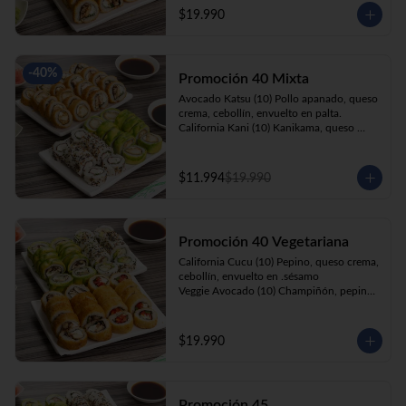
cebollín, apanado en panko.

$19.990
Kani Roll(10) Kanikama, queso crema, 
cebollín, apanado en panko
-
40
%
Promoción 40 Mixta
Avocado Katsu (10) Pollo apanado, queso 
crema, cebollín, envuelto en palta. 

California Kani (10) Kanikama, queso 
crema, cebollín envuelto en sésamo.

Katsu Roll (10) Pollo apanado, queso 
crema, cebollín, apanado en panko. 

$11.994
$19.990
Champi Roll (10) Champiñón, queso 
crema, cebollín, apanado en panko.
Promoción 40 Vegetariana
California Cucu (10) Pepino, queso crema, 
cebollín, envuelto en .sésamo

Veggie Avocado (10) Champiñón, pepino, 
queso crema y cebollín

Prika Roll (10) Pimentón, cebollín, queso 
crema envuelto en panko.

$19.990
Champi Roll(10) Champiñón, queso 
crema, cebollín, apanado en panko.
Promoción 45