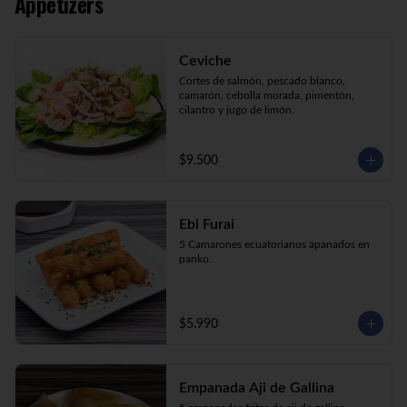
Appetizers
Kani Maki (10) Kanikama, palta, envuelto 
en nori.

Kani Roll (10) Kanikama, queso crema, 
cebollín apanado en panko

Ceviche
Katsu Roll (10) Pollo, queso crema, 
cebollín, apanado en panko.
Cortes de salmón, pescado blanco, 
camarón, cebolla morada, pimentón, 
cilantro y jugo de limón.
$9.500
Ebi Furai
5 Camarones ecuatorianos apanados en 
panko.
$5.990
Empanada Aji de Gallina