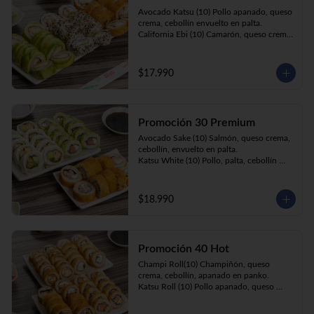
Prika Roll (10) Pimentón, cebollín, queso 
Avocado Katsu (10) Pollo apanado, queso 
crema envuelto en panko.
crema, cebollín envuelto en palta. 

California Ebi (10) Camarón, queso crema, 
cebollín envuelto en ciboulette. 

Champi Roll (10) Champiñón, queso 
crema, cebollín, apanado en panko.
$17.990
Promoción 30 Premium
Avocado Sake (10) Salmón, queso crema, 
cebollín, envuelto en palta.

Katsu White (10) Pollo, palta, cebollín 
envuelto en queso crema

Ebi Roll( 10) Camarón, queso crema, 
cebollín, apanado en panko.
$18.990
Promoción 40 Hot
Champi Roll(10) Champiñón, queso 
crema, cebollín, apanado en panko.

Katsu Roll (10) Pollo apanado, queso 
crema, cebollín, apanado en panko.

Sake Roll (10) Salmón, queso crema, 