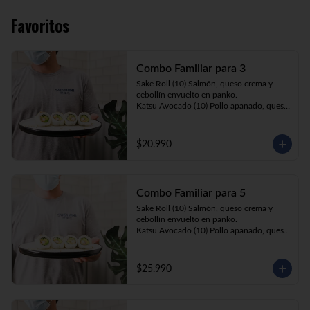
Favoritos
Combo Familiar para 3
Sake Roll (10) Salmón, queso crema y 
cebollín envuelto en panko.

Katsu Avocado (10) Pollo apanado, queso 
crema y cebollín envuelto en palta.

California Ebi (10) Camarón, queso crema 
y palta envuelta en sésamo o ciboulette.

$20.990
Gyosas a elección (5u) + Bebida 1.5lt a 
elección

Combo Familiar para 5
**Imagen Referencial**
Sake Roll (10) Salmón, queso crema y 
cebollín envuelto en panko.

Katsu Avocado (10) Pollo apanado, queso 
crema y cebollín envuelto en palta.

California Ebi (10) Camarón, queso crema, 
cebollín, envuelto en ciboulette o sesamo.

$25.990
Tempura ebi avocado (10) Camarón 
apanado, queso crema y cebollín envuelto 
en palta.

California Katsu (10) Pollo apanado, 