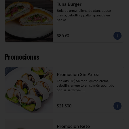
Tuna Burger
Bola de arroz rellena de atún, queso 
crema, cebollín y palta, apanada en 
panko.
$8.990
Promociones
Promoción Sin Arroz
Tonkatsu (8) Salmón, queso crema, 
cebollín, envuelto en salmón apanado 
con salsa teriyaki

Tori Furai (8) Pollo apanado, palmito, 
palta y cebollín envuelto en queso crema

Sake Ebi (8) Camarón, salmón, queso 
$21.500
crema y cebollín envuelto en palta.
Promoción Keto