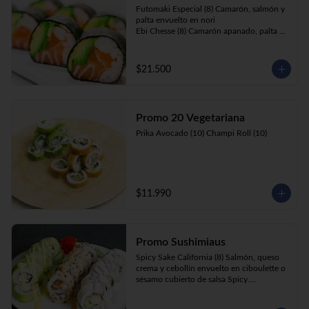
Futomaki Especial (8) Camarón, salmón y 
palta envuelto en nori

Ebi Chesse (8) Camarón apanado, palta y 
cebollín envuelto en queso crema 
cubierto de almendras y nueces .

Sake Ebi (8) Camarón, salmón, queso 
$21.500
crema y cebollín envuelto en palta.
Promo 20 Vegetariana
Prika Avocado (10) Champi Roll (10)
$11.990
Promo Sushimiaus
Spicy Sake California (8) Salmón, queso 
crema y cebollín envuelto en ciboulette o 
sésamo cubierto de salsa Spicy.

Huancaína Ebi Avocado (8) Camarón, 
queso crema, cebollín, envuelto en palta 