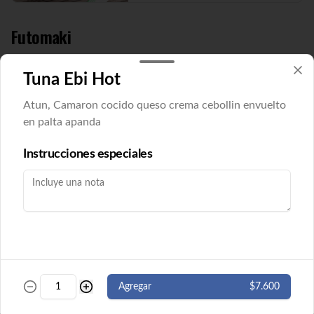
Futomaki
Tuna Ebi Hot
Futomaki Cucu Maki
Pepino y queso crema envuelto en nori. 8 
Atun, Camaron cocido queso crema cebollin envuelto
cortes. ( Imagen referencial)
en palta apanda
Instrucciones especiales
$5.500
Futomaki Ebi Maki
Camarón y queso crema envuelto en nori. 
8 cortes.
$5.500
Agregar
$7.600