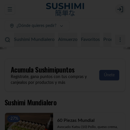
Abrir menu de navegación
Login
¿Dónde quieres pedir?
Sushimi Mundialero
Almuerzo
Favoritos
Promociones
Acumula
Sushimipuntos
Únete
Regístrate, gana puntos con tus compras y
canjealos por productos y más
Sushimi Mundialero
-
27
%
60 Piezas Mundial
Avocado Katsu (10) Pollo, queso crema, 