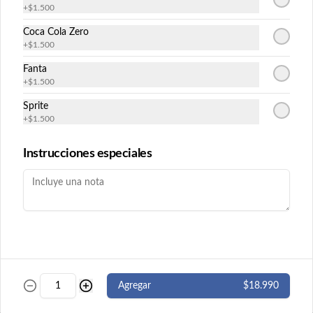
+
$1.500
Futomaki
Coca Cola Zero
+
$1.500
Fanta
Futomaki Cucu Maki
+
$1.500
Pepino y queso crema envuelto en nori. 8 
Sprite
cortes. ( Imagen referencial)
+
$1.500
Instrucciones especiales
$5.500
Futomaki Ebi Maki
Camarón y queso crema envuelto en nori. 
8 cortes.
$5.500
Agregar
$18.990