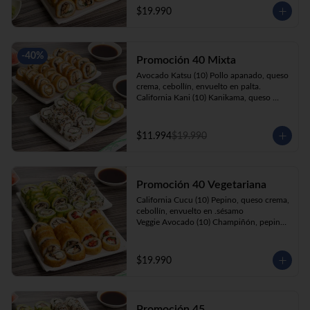
cebollín, apanado en panko.

$19.990
Kani Roll(10) Kanikama, queso crema, 
cebollín, apanado en panko
-
40
%
Promoción 40 Mixta
Avocado Katsu (10) Pollo apanado, queso 
crema, cebollín, envuelto en palta. 

California Kani (10) Kanikama, queso 
crema, cebollín envuelto en sésamo.

Katsu Roll (10) Pollo apanado, queso 
crema, cebollín, apanado en panko. 

$11.994
$19.990
Champi Roll (10) Champiñón, queso 
crema, cebollín, apanado en panko.
Promoción 40 Vegetariana
California Cucu (10) Pepino, queso crema, 
cebollín, envuelto en .sésamo

Veggie Avocado (10) Champiñón, pepino, 
queso crema y cebollín

Prika Roll (10) Pimentón, cebollín, queso 
crema envuelto en panko.

$19.990
Champi Roll(10) Champiñón, queso 
crema, cebollín, apanado en panko.
Promoción 45