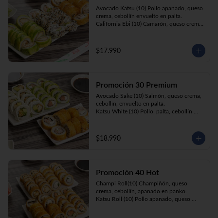
Prika Roll (10) Pimentón, cebollín, queso 
Avocado Katsu (10) Pollo apanado, queso 
crema envuelto en panko.
crema, cebollín envuelto en palta. 

California Ebi (10) Camarón, queso crema, 
cebollín envuelto en ciboulette. 

Champi Roll (10) Champiñón, queso 
crema, cebollín, apanado en panko.
$17.990
Promoción 30 Premium
Avocado Sake (10) Salmón, queso crema, 
cebollín, envuelto en palta.

Katsu White (10) Pollo, palta, cebollín 
envuelto en queso crema

Ebi Roll( 10) Camarón, queso crema, 
cebollín, apanado en panko.
$18.990
Promoción 40 Hot
Champi Roll(10) Champiñón, queso 
crema, cebollín, apanado en panko.

Katsu Roll (10) Pollo apanado, queso 
crema, cebollín, apanado en panko.

Sake Roll (10) Salmón, queso crema, 