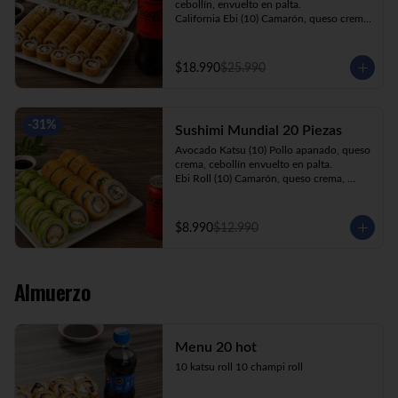
cebollín, envuelto en palta.

California Ebi (10) Camarón, queso crema, 
cebollín, envuelto en ciboulette.

California Kani (10) Kanikama, queso 
crema, cebollín, envuelto en sésamo.

$18.990
$25.990
Katsu Roll (10) Pollo apanado, queso 
crema, cebollín, apanado en panko.

Champi Roll (10) Champiñón, queso 
crema, cebollín, apanado en panko.

-
31
%
Sushimi Mundial 20 Piezas
Kani Maki (10) Kanikama, palta, envuelto 
en nori.

Avocado Katsu (10) Pollo apanado, queso 
+ Bebida 1.5lt.
crema, cebollín envuelto en palta.

Ebi Roll (10) Camarón, queso crema, 
cebollín, apanado en panko.

+ Bebida 220cc
$8.990
$12.990
Almuerzo
Menu 20 hot
10 katsu roll 10 champi roll