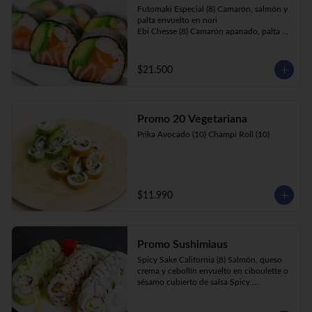
Futomaki Especial (8) Camarón, salmón y 
palta envuelto en nori

Ebi Chesse (8) Camarón apanado, palta y 
cebollín envuelto en queso crema 
cubierto de almendras y nueces .

Sake Ebi (8) Camarón, salmón, queso 
$21.500
crema y cebollín envuelto en palta.
Promo 20 Vegetariana
Prika Avocado (10) Champi Roll (10)
$11.990
Promo Sushimiaus
Spicy Sake California (8) Salmón, queso 
crema y cebollín envuelto en ciboulette o 
sésamo cubierto de salsa Spicy.

Huancaína Ebi Avocado (8) Camarón, 
queso crema, cebollín, envuelto en palta 