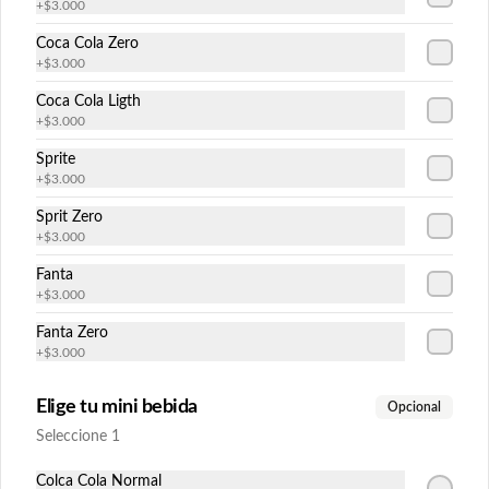
+
$3.000
Coca Cola Zero
+
$3.000
$6.300
Coca Cola Ligth
+
$3.000
Tuna avocado
Sprite
Atun, queso crema cebollin envuelo en 
+
$3.000
palta
Sprit Zero
+
$3.000
$6.300
Fanta
+
$3.000
Fanta Zero
Veggie Avocado
+
$3.000
Champiñón, pepino, queso crema y 
cebollín envuelto en palta.
Elige tu mini bebida
Opcional
Seleccione 1
$6.300
Colca Cola Normal