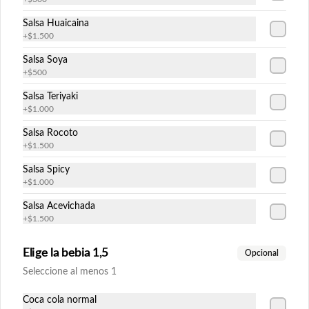
Salsa Huaicaina
Prika Avocado
+
$1.500
Pimentón, palmito, queso crema y 
cebollín envuelto en palta.
Salsa Soya
+
$500
Salsa Teriyaki
$6.300
+
$1.000
Salsa Rocoto
+
$1.500
Sake Avocado
Salsa Spicy
Salmón, queso crema y cebollín envuelto 
+
$1.000
en palta.
Salsa Acevichada
+
$1.500
$6.300
Elige la bebia 1,5
Opcional
Seleccione al menos 1
Tempura Ebi Avocado
Camarón apanado, queso crema y 
Coca cola normal
cebollín envuelto en palta.