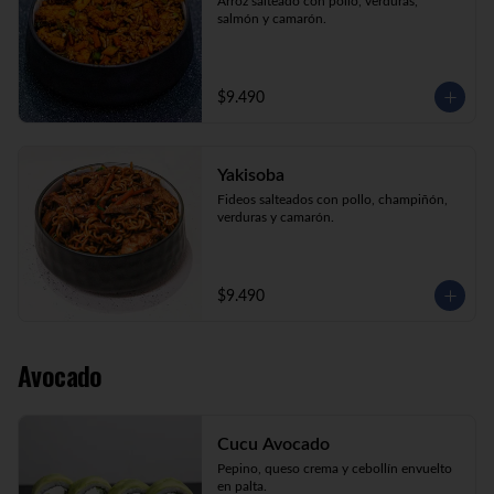
Arroz salteado con pollo, verduras, 
salmón y camarón.
$9.490
Yakisoba
Fideos salteados con pollo, champiñón, 
verduras y camarón.
$9.490
Avocado
Cucu Avocado
Pepino, queso crema y cebollín envuelto 
en palta.