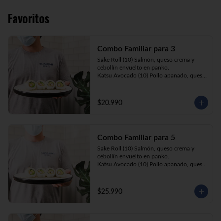
Favoritos
Combo Familiar para 3
Sake Roll (10) Salmón, queso crema y 
cebollín envuelto en panko.

Katsu Avocado (10) Pollo apanado, queso 
crema y cebollín envuelto en palta.

California Ebi (10) Camarón, queso crema 
y palta envuelta en sésamo o ciboulette.

$20.990
Gyosas a elección (5u) + Bebida 1.5lt a 
elección

Combo Familiar para 5
**Imagen Referencial**
Sake Roll (10) Salmón, queso crema y 
cebollín envuelto en panko.

Katsu Avocado (10) Pollo apanado, queso 
crema y cebollín envuelto en palta.

California Ebi (10) Camarón, queso crema, 
cebollín, envuelto en ciboulette o sesamo.

$25.990
Tempura ebi avocado (10) Camarón 
apanado, queso crema y cebollín envuelto 
en palta.

California Katsu (10) Pollo apanado, 