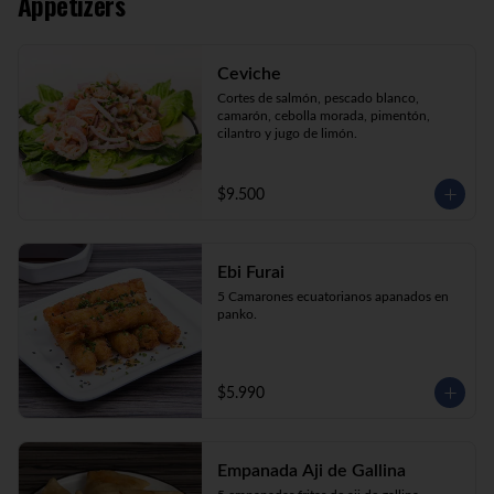
Appetizers
Kani Maki (10) Kanikama, palta, envuelto 
en nori.

Kani Roll (10) Kanikama, queso crema, 
cebollín apanado en panko

Ceviche
Katsu Roll (10) Pollo, queso crema, 
cebollín, apanado en panko.
Cortes de salmón, pescado blanco, 
camarón, cebolla morada, pimentón, 
cilantro y jugo de limón.
$9.500
Ebi Furai
5 Camarones ecuatorianos apanados en 
panko.
$5.990
Empanada Aji de Gallina