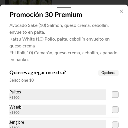
Promoción 30 Premium
$6.300
Avocado Sake (10) Salmón, queso crema, cebollín,
envuelto en palta.
Ebi Avocado
Katsu White (10) Pollo, palta, cebollín envuelto en
Camarón cocido, queso crema y cebollín 
queso crema
envuelto en palta.
Ebi Roll( 10) Camarón, queso crema, cebollín, apanado
en panko.
$6.300
Quieres agregar un extra?
Opcional
Seleccione 10
Katsu Avocado
Palitos
Pollo apanado , queso crema y cebollín 
+
$100
envuelto en palta.
Wasabi
+
$300
$6.300
Jengibre
+
$300