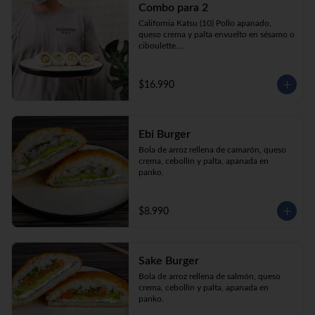
Combo para 2
queso crema y palta envuelto en sésamo o 
ciboulette.

California Katsu (10) Pollo apanado, 
Gyosas a elección (5u) + Bebida 1.5lt a 
queso crema y palta envuelto en sésamo o 
elección

ciboulette.

Tempura ebi avocado (10) Camarón 
apanado, queso crema y cebollín envuelto 
en palta.

$16.990
**Imagen Referencial**
Gyosas a elección  (5u)  + 2 bebidas 
350cc a elección

Ebi Burger
**Imagen Referencial**
Bola de arroz rellena de camarón, queso 
crema, cebollín y palta, apanada en 
panko.
$8.990
Sake Burger
Bola de arroz rellena de salmón, queso 
crema, cebollín y palta, apanada en 
panko.