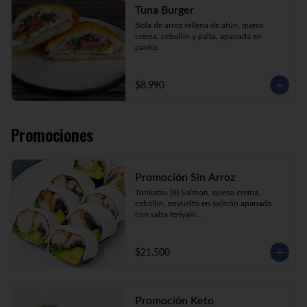
Tuna Burger
Bola de arroz rellena de atún, queso 
crema, cebollín y palta, apanada en 
panko.
$8.990
Promociones
Promoción Sin Arroz
Tonkatsu (8) Salmón, queso crema, 
cebollín, envuelto en salmón apanado 
con salsa teriyaki

Tori Furai (8) Pollo apanado, palmito, 
palta y cebollín envuelto en queso crema

Sake Ebi (8) Camarón, salmón, queso 
$21.500
crema y cebollín envuelto en palta.
Promoción Keto