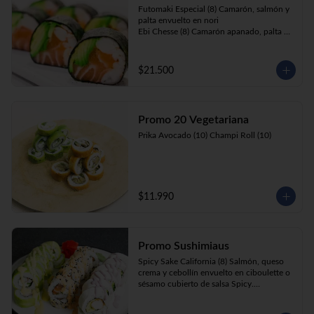
Futomaki Especial (8) Camarón, salmón y 
palta envuelto en nori

Ebi Chesse (8) Camarón apanado, palta y 
cebollín envuelto en queso crema 
cubierto de almendras y nueces .

Sake Ebi (8) Camarón, salmón, queso 
$21.500
crema y cebollín envuelto en palta.
Promo 20 Vegetariana
Prika Avocado (10) Champi Roll (10)
$11.990
Promo Sushimiaus
Spicy Sake California (8) Salmón, queso 
crema y cebollín envuelto en ciboulette o 
sésamo cubierto de salsa Spicy.

Huancaína Ebi Avocado (8) Camarón, 
queso crema, cebollín, envuelto en palta 