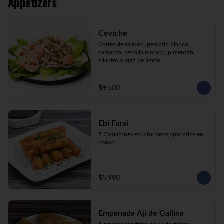
Appetizers
Kani Maki (10) Kanikama, palta, envuelto 
en nori.

Kani Roll (10) Kanikama, queso crema, 
cebollín apanado en panko

Ceviche
Katsu Roll (10) Pollo, queso crema, 
cebollín, apanado en panko.
Cortes de salmón, pescado blanco, 
camarón, cebolla morada, pimentón, 
cilantro y jugo de limón.
$9.500
Ebi Furai
5 Camarones ecuatorianos apanados en 
panko.
$5.990
Empanada Aji de Gallina