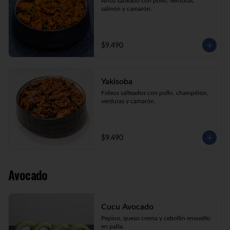
Arroz salteado con pollo, verduras, 
salmón y camarón.
$9.490
Yakisoba
Fideos salteados con pollo, champiñón, 
verduras y camarón.
$9.490
Avocado
Cucu Avocado
Pepino, queso crema y cebollín envuelto 
en palta.