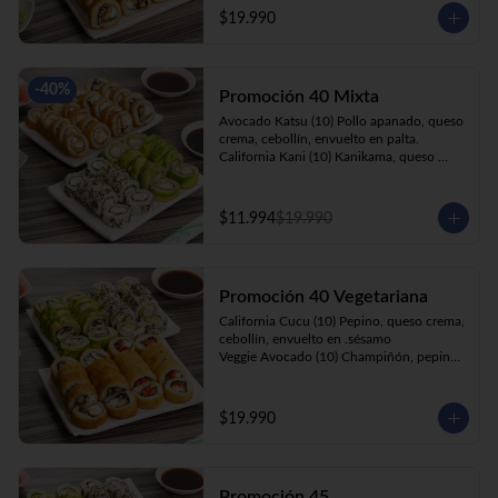
cebollín, apanado en panko.

$19.990
Kani Roll(10) Kanikama, queso crema, 
cebollín, apanado en panko
-
40
%
Promoción 40 Mixta
Avocado Katsu (10) Pollo apanado, queso 
crema, cebollín, envuelto en palta. 

California Kani (10) Kanikama, queso 
crema, cebollín envuelto en sésamo.

Katsu Roll (10) Pollo apanado, queso 
crema, cebollín, apanado en panko. 

$11.994
$19.990
Champi Roll (10) Champiñón, queso 
crema, cebollín, apanado en panko.
Promoción 40 Vegetariana
California Cucu (10) Pepino, queso crema, 
cebollín, envuelto en .sésamo

Veggie Avocado (10) Champiñón, pepino, 
queso crema y cebollín

Prika Roll (10) Pimentón, cebollín, queso 
crema envuelto en panko.

$19.990
Champi Roll(10) Champiñón, queso 
crema, cebollín, apanado en panko.
Promoción 45