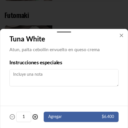
Futomaki
Futomaki Cucu Maki
Tuna White
Pepino y queso crema envuelto en nori. 8 
cortes. ( Imagen referencial)
Atun, palta cebollin envuelto en queso crema
Instrucciones especiales
$5.500
Futomaki Ebi Maki
Camarón y queso crema envuelto en nori. 
8 cortes.
$5.500
Agregar
$6.400