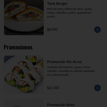
Tuna Burger
Bola de arroz rellena de atún, queso 
crema, cebollín y palta, apanada en 
panko.
$8.990
Promociones
Promoción Sin Arroz
Tonkatsu (8) Salmón, queso crema, 
cebollín, envuelto en salmón apanado 
con salsa teriyaki

Tori Furai (8) Pollo apanado, palmito, 
palta y cebollín envuelto en queso crema

Sake Ebi (8) Camarón, salmón, queso 
$21.500
crema y cebollín envuelto en palta.
Promoción Keto