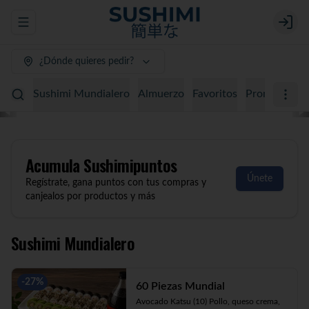
Abrir menu de navegación
Login
¿Dónde quieres pedir?
Sushimi Mundialero
Almuerzo
Favoritos
Promociones
Acumula
Sushimipuntos
Únete
Regístrate, gana puntos con tus compras y
canjealos por productos y más
Sushimi Mundialero
-
27
%
60 Piezas Mundial
Avocado Katsu (10) Pollo, queso crema, 