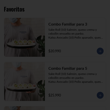
Favoritos
Combo Familiar para 3
Sake Roll (10) Salmón, queso crema y 
cebollín envuelto en panko.

Katsu Avocado (10) Pollo apanado, queso 
crema y cebollín envuelto en palta.

California Ebi (10) Camarón, queso crema 
y palta envuelta en sésamo o ciboulette.

$20.990
Gyosas a elección (5u) + Bebida 1.5lt a 
elección

Combo Familiar para 5
**Imagen Referencial**
Sake Roll (10) Salmón, queso crema y 
cebollín envuelto en panko.

Katsu Avocado (10) Pollo apanado, queso 
crema y cebollín envuelto en palta.

California Ebi (10) Camarón, queso crema, 
cebollín, envuelto en ciboulette o sesamo.

$25.990
Tempura ebi avocado (10) Camarón 
apanado, queso crema y cebollín envuelto 
en palta.

California Katsu (10) Pollo apanado, 