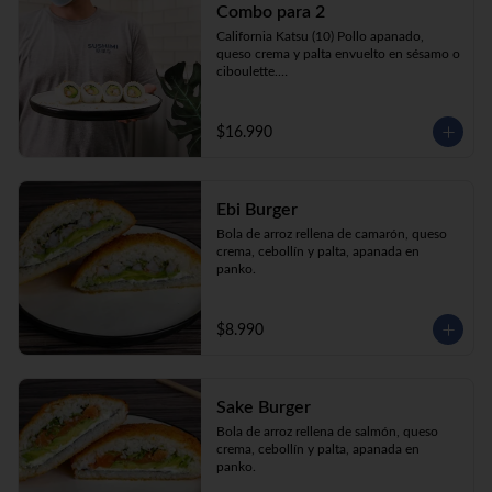
Combo para 2
queso crema y palta envuelto en sésamo o 
ciboulette.

California Katsu (10) Pollo apanado, 
Gyosas a elección (5u) + Bebida 1.5lt a 
queso crema y palta envuelto en sésamo o 
elección

ciboulette.

Tempura ebi avocado (10) Camarón 
apanado, queso crema y cebollín envuelto 
en palta.

$16.990
**Imagen Referencial**
Gyosas a elección  (5u)  + 2 bebidas 
350cc a elección

Ebi Burger
**Imagen Referencial**
Bola de arroz rellena de camarón, queso 
crema, cebollín y palta, apanada en 
panko.
$8.990
Sake Burger
Bola de arroz rellena de salmón, queso 
crema, cebollín y palta, apanada en 
panko.