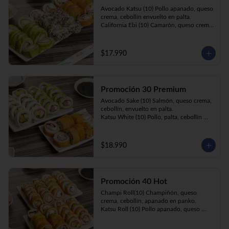
Prika Roll (10) Pimentón, cebollín, queso 
Avocado Katsu (10) Pollo apanado, queso 
crema envuelto en panko.
crema, cebollín envuelto en palta. 

California Ebi (10) Camarón, queso crema, 
cebollín envuelto en ciboulette. 

Champi Roll (10) Champiñón, queso 
crema, cebollín, apanado en panko.
$17.990
Promoción 30 Premium
Avocado Sake (10) Salmón, queso crema, 
cebollín, envuelto en palta.

Katsu White (10) Pollo, palta, cebollín 
envuelto en queso crema

Ebi Roll( 10) Camarón, queso crema, 
cebollín, apanado en panko.
$18.990
Promoción 40 Hot
Champi Roll(10) Champiñón, queso 
crema, cebollín, apanado en panko.

Katsu Roll (10) Pollo apanado, queso 
crema, cebollín, apanado en panko.

Sake Roll (10) Salmón, queso crema, 