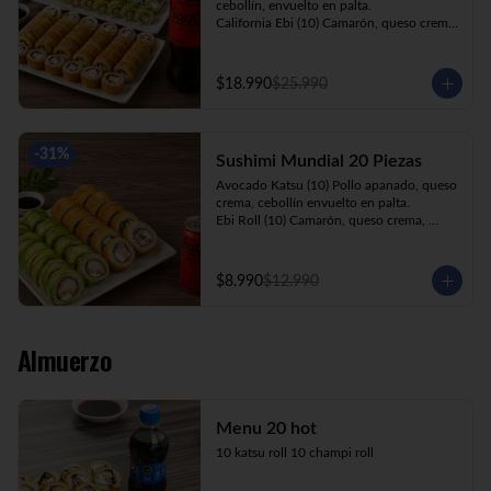
cebollín, envuelto en palta.

California Ebi (10) Camarón, queso crema, 
cebollín, envuelto en ciboulette.

California Kani (10) Kanikama, queso 
crema, cebollín, envuelto en sésamo.

$18.990
$25.990
Katsu Roll (10) Pollo apanado, queso 
crema, cebollín, apanado en panko.

Champi Roll (10) Champiñón, queso 
crema, cebollín, apanado en panko.

-
31
%
Sushimi Mundial 20 Piezas
Kani Maki (10) Kanikama, palta, envuelto 
en nori.

Avocado Katsu (10) Pollo apanado, queso 
+ Bebida 1.5lt.
crema, cebollín envuelto en palta.

Ebi Roll (10) Camarón, queso crema, 
cebollín, apanado en panko.

+ Bebida 220cc
$8.990
$12.990
Almuerzo
Menu 20 hot
10 katsu roll 10 champi roll