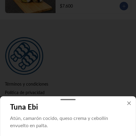
$7.600
Términos y condiciones
Política de privacidad
Redes sociales
Tuna Ebi
Atún, camarón cocido, queso crema y cebollín
Instagram
envuelto en palta.
Mi cuenta