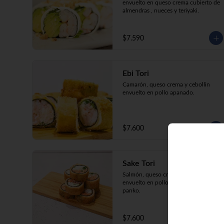
envuelto en queso crema cubierto de 
almendras , nueces y teriyaki.
$7.590
Ebi Tori
Camarón, queso crema y cebollin 
envuelto en pollo apanado.
$7.600
Sake Tori
Salmón, queso crema y cebollín 
envuelto en pollo apanado con 
panko.
$7.600