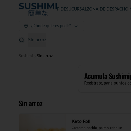
PIDE
SUCURSAL
ZONA DE DESPACHO
I
¿Dónde quieres pedir?
Sin arroz
Sushimi
Sin arroz
Acumula
Sushimi
Regístrate, gana puntos c
Sin arroz
Keto Roll
Camarón cocido, palta y cebollín 