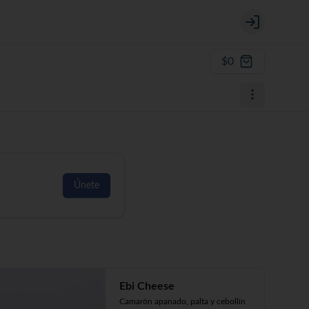
Login
$0
Únete
Ebi Cheese
Camarón apanado, palta y cebollín 