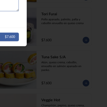
Tori Furai
Pollo apanado, palmito, palta y 
cebollín envuelto en queso crema
$7.600
$7.600
Tuna Sake S/A
Atún, queso crema, cebollín, 
envuelto en salmón apanado en 
panko.
$7.600
Veggie Hot
Champiñón, pepino, queso crema, 