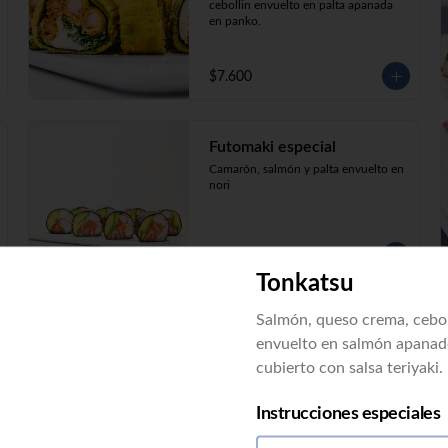
cebollin envuelto en palta apanada 
en panko.
$7.600
Futomaki especial
Camarón, salmón y palta envuelto en 
nori
$7.600
Tonkatsu
Salmón, queso crema, cebol
Sake ebi Hot
envuelto en salmón apanad
Salmon, Camaron cocido queso 
crema cebollin envuelto en palta 
cubierto con salsa teriyaki.
apanada
Instrucciones especiales
$7.600