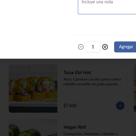
Tori
Pollo apanado, palta, queso crema y 
cebollín apanado en panko.
Agregar
$7.600
Tuna Ebi Hot
Atun, Camaron cocido queso crema 
cebollin envuelto en palta apanda
$7.600
Vegan Roll
Champiñón, Pimentón, Cebollín y 