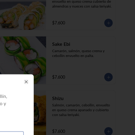
envuelto en queso crema cubierto de 
almendras y nueces con salsa teriyaki.
$7.600
Sake Ebi
Camarón, salmón, queso crema y 
cebollín envuelto en palta.
$7.600
Close
lín,
Shizu
o y
Salmón, camarón, cebollín, envuelto 
en queso crema apanado y cubierto 
con salsa teriyaki.
$7.600