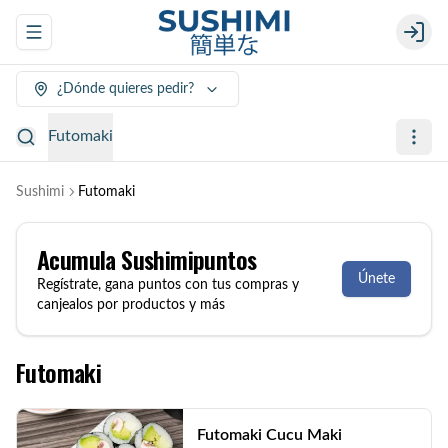
Abrir menu de navegación
Login
¿Dónde quieres pedir?
Futomaki
Sushimi
Futomaki
Acumula
Sushimipuntos
Únete
Regístrate, gana puntos con tus compras y
canjealos por productos y más
Futomaki
Futomaki Cucu Maki