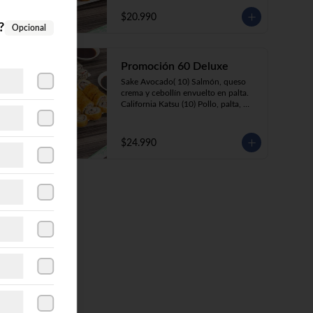
Katsu Roll (10) Pollo apanado, queso 
crema, cebollín, apanado en panko. 

$20.990
Champi Roll (10) champiñón, queso 
?
Opcional
crema, cebollín, apanado en panko.  

Gyozas (5) Empanaditas fritas de 
cerdo, camarón o pollo.
Promoción 60 Deluxe
Sake Avocado( 10) Salmón, queso 
crema y cebollín envuelto en palta.

California Katsu (10) Pollo, palta, 
envuelto en ciboulette.

California Kani (10) Kanikama, queso 
crema cebollín, envuelto en sésamo.

$24.990
Katsu Roll (10) Pollo apanado, queso 
crema, cebollín, apanado en panko.

Champi Roll (10) Champiñón, queso 
crema, cebollín, apanado en panko.

Ebi Roll( 10) Camarón, queso crema, 
cebollín, apanado en panko.