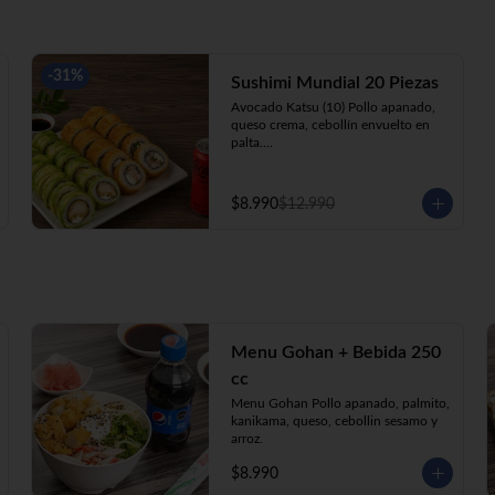
-
31
%
Sushimi Mundial 20 Piezas
Avocado Katsu (10) Pollo apanado, 
queso crema, cebollín envuelto en 
palta.

Ebi Roll (10) Camarón, queso crema, 
cebollín, apanado en panko.

+ Bebida 220cc
$8.990
$12.990
Menu Gohan + Bebida 250
cc
Menu Gohan Pollo apanado, palmito, 
kanikama, queso, cebollin sesamo y 
arroz.
$8.990