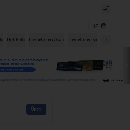
Login
$0
ls
Hot Rolls
Envuelto en Atún
Envuelto en salmón
Envuelto
Únete