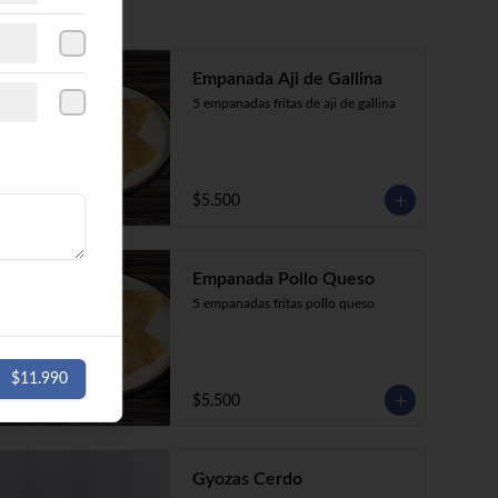
Empanada Aji de Gallina
5 empanadas fritas de aji de gallina
$5.500
Empanada Pollo Queso
5 empanadas fritas pollo queso
$11.990
$5.500
Gyozas Cerdo