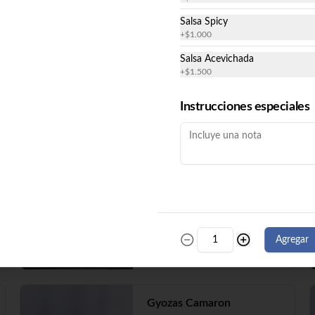
Salsa Spicy
+
$1.000
Ebi Furai
Salsa Acevichada
5 Camarones ecuatorianos apanados 
+
$1.500
en panko.
Instrucciones especiales
$5.990
Empanada Mechada
5 Empanadas fritas mechada queso
Agregar
$5.500
Gyozas Camaron