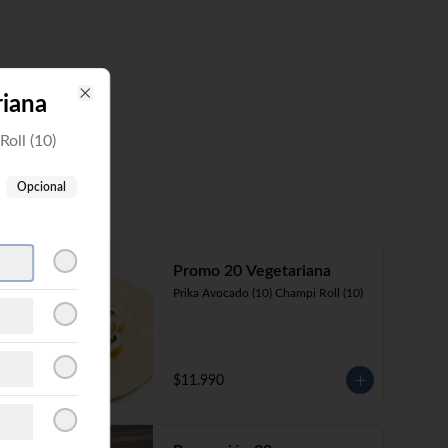
iana
Close
oll (10)
Opcional
Promo 20 Vegetariana
Prika Avocado (10) Champi Roll (10)
$11.990