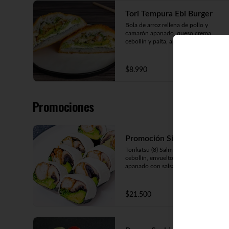
Tori Tempura Ebi Burger
Bola de arroz rellena de pollo y 
camarón apanado, queso crema, 
cebollín y palta, apanada en panko.
$8.990
Promociones
Promoción Sin Arroz
Tonkatsu (8) Salmón, queso crema, 
cebollín, envuelto en salmón 
apanado con salsa teriyaki

Tori Furai (8) Pollo apanado, palmito, 
palta y cebollín envuelto en queso 
crema

$21.500
Sake Ebi (8) Camarón, salmón, queso 
crema y cebollín envuelto en palta.