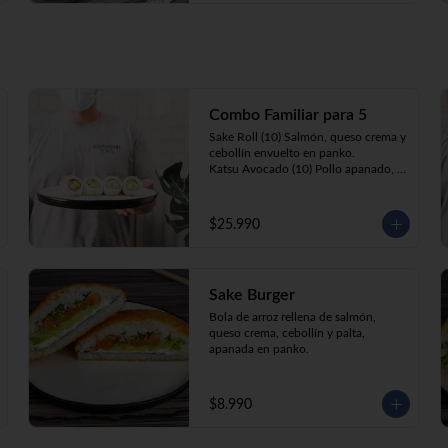
Combo Familiar para 5
Sake Roll (10) Salmón, queso crema y 
cebollín envuelto en panko.

Katsu Avocado (10) Pollo apanado, 
queso crema y cebollín envuelto en 
palta.

California Ebi (10) Camarón, queso 
$25.990
crema, cebollín, envuelto en 
ciboulette o sesamo.

Tempura ebi avocado (10) Camarón 
apanado, queso crema y cebollín 
Sake Burger
envuelto en palta.

California Katsu (10) Pollo apanado, 
Bola de arroz rellena de salmón, 
queso crema y palta envuelto en 
queso crema, cebollín y palta, 
sésamo o ciboulette.

apanada en panko.
Gyosas a elección (5u) + Bebida 1.5lt 
a elección

$8.990
**Imagen Referencial**