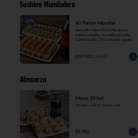
Sushimi Mundialero
-
27
%
60 Piezas Mundial
Avocado Katsu (10) Pollo, queso 
crema, cebollín, envuelto en palta.

California Ebi (10) Camarón, queso 
crema, cebollín, envuelto en 
ciboulette.

California Kani (10) Kanikama, queso 
$18.990
$25.990
crema, cebollín, envuelto en sésamo.

Katsu Roll (10) Pollo apanado, queso 
crema, cebollín, apanado en panko.

Champi Roll (10) Champiñón, queso 
Almuerzo
crema, cebollín, apanado en panko.

Kani Maki (10) Kanikama, palta, 
envuelto en nori.

+ Bebida 1.5lt.
Menu 20 hot
10 katsu roll 10 champi roll
$8.990