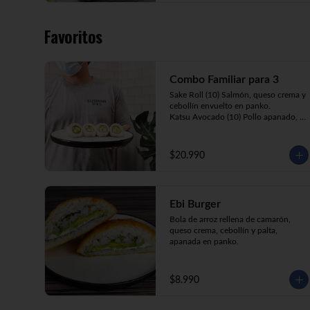
Favoritos
Combo Familiar para 3
Sake Roll (10) Salmón, queso crema y 
cebollín envuelto en panko.

Katsu Avocado (10) Pollo apanado, 
queso crema y cebollín envuelto en 
palta.

California Ebi (10) Camarón, queso 
$20.990
crema y palta envuelta en sésamo o 
ciboulette.

Gyosas a elección (5u) + Bebida 1.5lt 
a elección

Ebi Burger
Bola de arroz rellena de camarón, 
queso crema, cebollín y palta, 
**Imagen Referencial**
apanada en panko.
$8.990