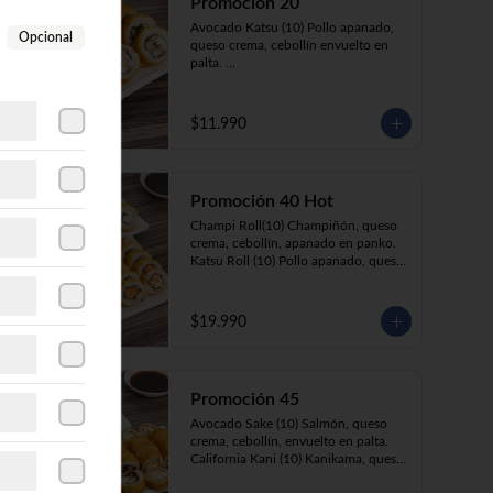
Promoción 20
Avocado Katsu (10) Pollo apanado, 
Opcional
queso crema, cebollín envuelto en 
palta. 

Ebi Roll (10) Camarón, queso crema, 
cebollín, apanado en panko.
$11.990
Promoción 40 Hot
Champi Roll(10) Champiñón, queso 
crema, cebollín, apanado en panko.

Katsu Roll (10) Pollo apanado, queso 
crema, cebollín, apanado en panko.

Sake Roll (10) Salmón, queso crema, 
cebollín, apanado en panko.

$19.990
Kani Roll(10) Kanikama, queso 
crema, cebollín, apanado en panko
Promoción 45
Avocado Sake (10) Salmón, queso 
crema, cebollín, envuelto en palta. 

California Kani (10) Kanikama, queso 
crema, cebollín envuelto en sésamo.
