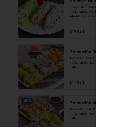
Promo Sushimiaus
Spicy Sake California (8) Salmón, 
queso crema y cebollín envuelto en 
ciboulette o sésamo cubierto de salsa 
Spicy.

Huancaína Ebi Avocado (8) Camarón, 
queso crema, cebollín, envuelto en 
$19.990
palta cubierto de salsa huancaína.

Olivo Katsu White (8)Pollo apanado, 
palta y cebollín envuelto en queso 
crema cubierto de salsa olivo.
Promoción 30
Avocado Katsu (10) Pollo apanado, 
queso crema, cebollín envuelto en 
palta. 

California Ebi (10) Camarón, queso 
crema, cebollín envuelto en 
ciboulette. 

$17.990
Champi Roll (10) Champiñón, queso 
crema, cebollín, apanado en panko.
-
40
%
Promoción 40 Mixta
Avocado Katsu (10) Pollo apanado, 
queso crema, cebollín, envuelto en 
palta. 

California Kani (10) Kanikama, queso 