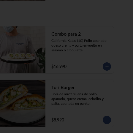
Combo para 2
California Katsu (10) Pollo apanado, 
queso crema y palta envuelto en 
sésamo o ciboulette.

Tempura ebi avocado (10) Camarón 
apanado, queso crema y cebollín 
envuelto en palta.

$16.990
Gyosas a elección  (5u)  + 2 bebidas 
350cc a elección

Tori Burger
**Imagen Referencial**
Bola de arroz rellena de pollo 
apanado, queso crema, cebollín y 
palta, apanada en panko.
$8.990