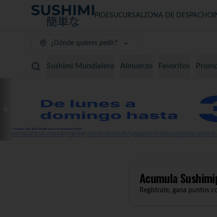
PIDE
SUCURSAL
ZONA DE DESPACHO
I
¿Dónde quieres pedir?
Sushimi Mundialero
Almuerzo
Favoritos
Promo
Acumula
Sushimi
Regístrate, gana puntos c