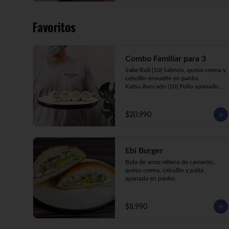
Favoritos
Combo Familiar para 3
Sake Roll (10) Salmón, queso crema y 
cebollín envuelto en panko.

Katsu Avocado (10) Pollo apanado, 
queso crema y cebollín envuelto en 
palta.

California Ebi (10) Camarón, queso 
$20.990
crema y palta envuelta en sésamo o 
ciboulette.

Gyosas a elección (5u) + Bebida 1.5lt 
a elección

Ebi Burger
Bola de arroz rellena de camarón, 
queso crema, cebollín y palta, 
**Imagen Referencial**
apanada en panko.
$8.990