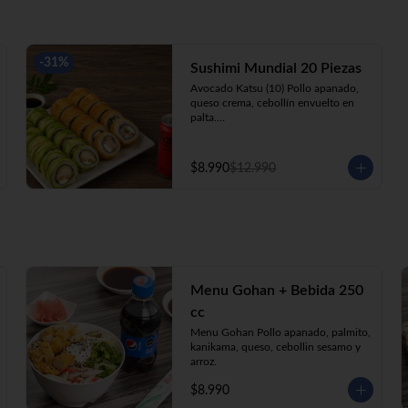
-
31
%
Sushimi Mundial 20 Piezas
Avocado Katsu (10) Pollo apanado, 
queso crema, cebollín envuelto en 
palta.

Ebi Roll (10) Camarón, queso crema, 
cebollín, apanado en panko.

+ Bebida 220cc
$8.990
$12.990
Menu Gohan + Bebida 250
cc
Menu Gohan Pollo apanado, palmito, 
kanikama, queso, cebollin sesamo y 
arroz.
$8.990