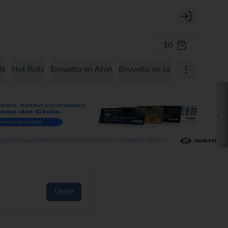
Login
$0
ls
Hot Rolls
Envuelto en Atún
Envuelto en salmón
Envuelto
Únete