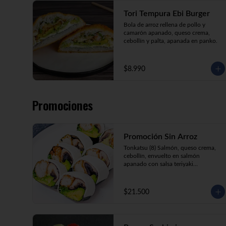
Tori Tempura Ebi Burger
Bola de arroz rellena de pollo y 
camarón apanado, queso crema, 
cebollín y palta, apanada en panko.
$8.990
Promociones
Promoción Sin Arroz
Tonkatsu (8) Salmón, queso crema, 
cebollín, envuelto en salmón 
apanado con salsa teriyaki

Tori Furai (8) Pollo apanado, palmito, 
palta y cebollín envuelto en queso 
crema

$21.500
Sake Ebi (8) Camarón, salmón, queso 
crema y cebollín envuelto en palta.