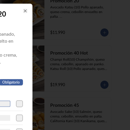
Promoción 20
Avocado Katsu (10) Pollo apanado, 
queso crema, cebollín envuelto en 
20
Close
palta. 

Ebi Roll (10) Camarón, queso crema, 
cebollín, apanado en panko.
$11.990
apanado,
elto en
Promoción 40 Hot
so crema,
Champi Roll(10) Champiñón, queso 
.
crema, cebollín, apanado en panko.

Katsu Roll (10) Pollo apanado, queso 
crema, cebollín, apanado en panko.

Sake Roll (10) Salmón, queso crema, 
Obligatorio
cebollín, apanado en panko.

$19.990
Kani Roll(10) Kanikama, queso 
crema, cebollín, apanado en panko
Promoción 45
Avocado Sake (10) Salmón, queso 
crema, cebollín, envuelto en palta. 

California Kani (10) Kanikama, queso 
crema, cebollín envuelto en sésamo.
