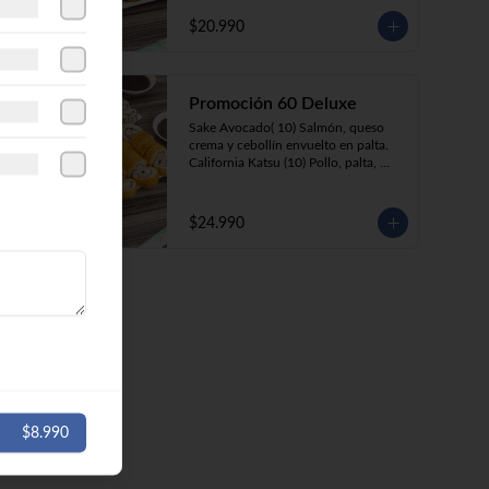
Katsu Roll (10) Pollo apanado, queso 
crema, cebollín, apanado en panko. 

$20.990
Champi Roll (10) champiñón, queso 
crema, cebollín, apanado en panko.  

Gyozas (5) Empanaditas fritas de 
cerdo, camarón o pollo.
Promoción 60 Deluxe
Sake Avocado( 10) Salmón, queso 
crema y cebollín envuelto en palta.

California Katsu (10) Pollo, palta, 
envuelto en ciboulette.

California Kani (10) Kanikama, queso 
crema cebollín, envuelto en sésamo.

$24.990
Katsu Roll (10) Pollo apanado, queso 
crema, cebollín, apanado en panko.

Champi Roll (10) Champiñón, queso 
crema, cebollín, apanado en panko.

Ebi Roll( 10) Camarón, queso crema, 
cebollín, apanado en panko.
$8.990