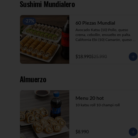
Sushimi Mundialero
-
27
%
60 Piezas Mundial
Avocado Katsu (10) Pollo, queso 
crema, cebollín, envuelto en palta.

California Ebi (10) Camarón, queso 
crema, cebollín, envuelto en 
ciboulette.

California Kani (10) Kanikama, queso 
$18.990
$25.990
crema, cebollín, envuelto en sésamo.

Katsu Roll (10) Pollo apanado, queso 
crema, cebollín, apanado en panko.

Champi Roll (10) Champiñón, queso 
Almuerzo
crema, cebollín, apanado en panko.

Kani Maki (10) Kanikama, palta, 
envuelto en nori.

+ Bebida 1.5lt.
Menu 20 hot
10 katsu roll 10 champi roll
$8.990