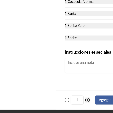
Prika Roll (10) Pimentón, cebollín, 
1 Cocacola Normal
queso crema envuelto en panko.

$19.990
Champi Roll(10) Champiñón, queso 
crema, cebollín, apanado en panko.
1 Fanta
Promoción 60
1 Sprite Zero
Avocado Katsu (10) Pollo, queso 
crema, cebollín, envuelto en palta.

California Ebi (10) Camarón, queso 
1 Sprite
crema, cebollín, envuelto en 
ciboulette.

California Kani (10) Kanikama, queso 
$22.990
Instrucciones especiales
crema, cebollín, envuelto en sésamo.

Katsu Roll (10) Pollo apanado, queso 
crema, cebollín, apanado en panko.

Champi Roll (10) Champiñón, queso 
crema, cebollín, apanado en panko.

Kani Maki (10) Kanikama, palta, 
envuelto en nori.
Agregar