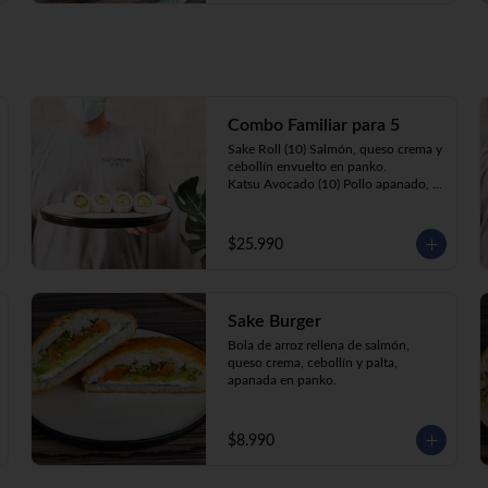
Combo Familiar para 5
Sake Roll (10) Salmón, queso crema y 
cebollín envuelto en panko.

Katsu Avocado (10) Pollo apanado, 
queso crema y cebollín envuelto en 
palta.

California Ebi (10) Camarón, queso 
$25.990
crema, cebollín, envuelto en 
ciboulette o sesamo.

Tempura ebi avocado (10) Camarón 
apanado, queso crema y cebollín 
Sake Burger
envuelto en palta.

California Katsu (10) Pollo apanado, 
Bola de arroz rellena de salmón, 
queso crema y palta envuelto en 
queso crema, cebollín y palta, 
sésamo o ciboulette.

apanada en panko.
Gyosas a elección (5u) + Bebida 1.5lt 
a elección

$8.990
**Imagen Referencial**