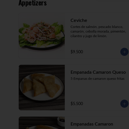
Appetizers
crema, cebollín, apanado en panko.

Kani Maki (10) Kanikama, palta, 
envuelto en nori.

Kani Roll (10) Kanikama, queso 
Ceviche
crema, cebollín apanado en panko

Katsu Roll (10) Pollo, queso crema, 
Cortes de salmón, pescado blanco, 
cebollín, apanado en panko.
camarón, cebolla morada, pimentón, 
cilantro y jugo de limón.
$9.500
Empanada Camaron Queso
5 Empanas de camaron queso fritas
$5.500
Empanadas Camaron