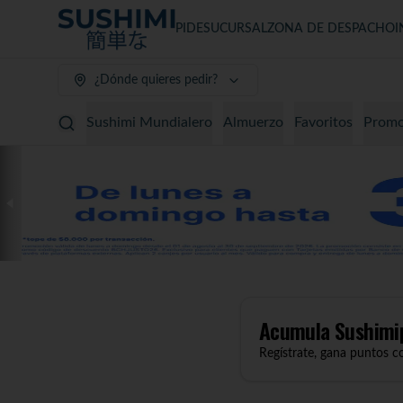
PIDE
SUCURSAL
ZONA DE DESPACHO
I
¿Dónde quieres pedir?
Sushimi Mundialero
Almuerzo
Favoritos
Promo
Acumula
Sushimi
Regístrate, gana puntos c