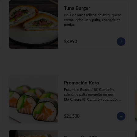
Tuna Burger
Bola de arroz rellena de atún, queso 
crema, cebollín y palta, apanada en 
panko.
$8.990
Promoción Keto
Futomaki Especial (8) Camarón, 
salmón y palta envuelto en nori

Ebi Chesse (8) Camarón apanado, 
palta y cebollín envuelto en queso 
crema cubierto de almendras y 
nueces .

$21.500
Sake Ebi (8) Camarón, salmón, queso 
crema y cebollín envuelto en palta.