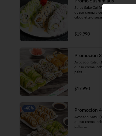
Promo Sushimiaus
Spicy Sake California (8) Salmón, 
queso crema y cebollín envuelto en 
ciboulette o sésamo cubierto de salsa 
Spicy.

Huancaína Ebi Avocado (8) Camarón, 
queso crema, cebollín, envuelto en 
$19.990
palta cubierto de salsa huancaína.

Olivo Katsu White (8)Pollo apanado, 
palta y cebollín envuelto en queso 
crema cubierto de salsa olivo.
Promoción 30
Avocado Katsu (10) Pollo apanado, 
queso crema, cebollín envuelto en 
palta. 

California Ebi (10) Camarón, queso 
crema, cebollín envuelto en 
ciboulette. 

$17.990
Champi Roll (10) Champiñón, queso 
crema, cebollín, apanado en panko.
-
40
%
Promoción 40 Mixta
Avocado Katsu (10) Pollo apanado, 
queso crema, cebollín, envuelto en 
palta. 

California Kani (10) Kanikama, queso 