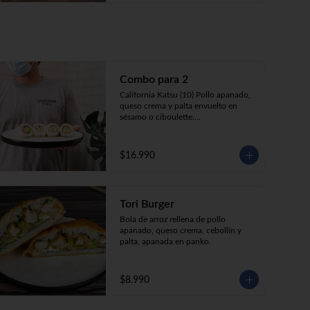
Combo para 2
California Katsu (10) Pollo apanado, 
queso crema y palta envuelto en 
sésamo o ciboulette.

Tempura ebi avocado (10) Camarón 
apanado, queso crema y cebollín 
envuelto en palta.

$16.990
Gyosas a elección  (5u)  + 2 bebidas 
350cc a elección

Tori Burger
**Imagen Referencial**
Bola de arroz rellena de pollo 
apanado, queso crema, cebollín y 
palta, apanada en panko.
$8.990