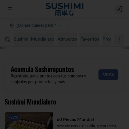
Abrir menu de navegación
Login
¿Dónde quieres pedir?
Sushimi Mundialero
Almuerzo
Favoritos
Promociones
Acumula
Sushimipuntos
Únete
Regístrate, gana puntos con tus compras y
canjealos por productos y más
Sushimi Mundialero
-
27
%
60 Piezas Mundial
Avocado Katsu (10) Pollo, queso crema, 