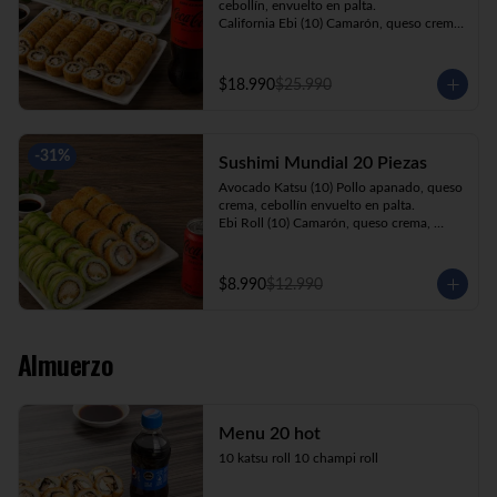
cebollín, envuelto en palta.

California Ebi (10) Camarón, queso crema, 
cebollín, envuelto en ciboulette.

California Kani (10) Kanikama, queso 
crema, cebollín, envuelto en sésamo.

$18.990
$25.990
Katsu Roll (10) Pollo apanado, queso 
crema, cebollín, apanado en panko.

Champi Roll (10) Champiñón, queso 
crema, cebollín, apanado en panko.

-
31
%
Sushimi Mundial 20 Piezas
Kani Maki (10) Kanikama, palta, envuelto 
en nori.

Avocado Katsu (10) Pollo apanado, queso 
+ Bebida 1.5lt.
crema, cebollín envuelto en palta.

Ebi Roll (10) Camarón, queso crema, 
cebollín, apanado en panko.

+ Bebida 220cc
$8.990
$12.990
Almuerzo
Menu 20 hot
10 katsu roll 10 champi roll