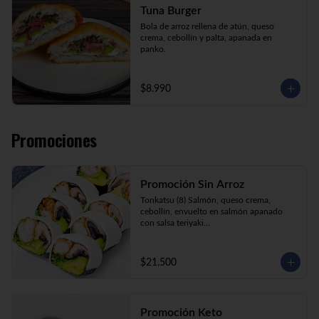
Tuna Burger
Bola de arroz rellena de atún, queso 
crema, cebollín y palta, apanada en 
panko.
$8.990
Promociones
Promoción Sin Arroz
Tonkatsu (8) Salmón, queso crema, 
cebollín, envuelto en salmón apanado 
con salsa teriyaki

Tori Furai (8) Pollo apanado, palmito, 
palta y cebollín envuelto en queso crema

Sake Ebi (8) Camarón, salmón, queso 
$21.500
crema y cebollín envuelto en palta.
Promoción Keto