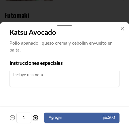
Futomaki
Katsu Avocado
Futomaki Cucu Maki
Pepino y queso crema envuelto en nori. 8 
Pollo apanado , queso crema y cebollín envuelto en
cortes. ( Imagen referencial)
palta.
Instrucciones especiales
$5.500
Futomaki Ebi Maki
Camarón y queso crema envuelto en nori. 
8 cortes.
$5.500
Agregar
$6.300