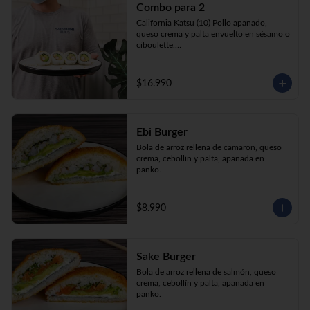
Combo para 2
queso crema y palta envuelto en sésamo o 
ciboulette.

California Katsu (10) Pollo apanado, 
Gyosas a elección (5u) + Bebida 1.5lt a 
queso crema y palta envuelto en sésamo o 
elección

ciboulette.

Tempura ebi avocado (10) Camarón 
apanado, queso crema y cebollín envuelto 
en palta.

$16.990
**Imagen Referencial**
Gyosas a elección  (5u)  + 2 bebidas 
350cc a elección

Ebi Burger
**Imagen Referencial**
Bola de arroz rellena de camarón, queso 
crema, cebollín y palta, apanada en 
panko.
$8.990
Sake Burger
Bola de arroz rellena de salmón, queso 
crema, cebollín y palta, apanada en 
panko.