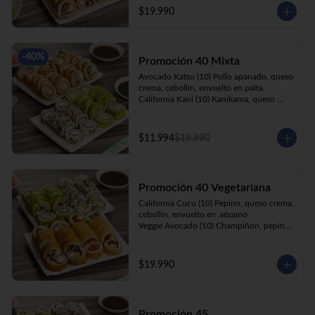
cebollín, apanado en panko.

$19.990
Kani Roll(10) Kanikama, queso crema, 
cebollín, apanado en panko
-
40
%
Promoción 40 Mixta
Avocado Katsu (10) Pollo apanado, queso 
crema, cebollín, envuelto en palta. 

California Kani (10) Kanikama, queso 
crema, cebollín envuelto en sésamo.

Katsu Roll (10) Pollo apanado, queso 
crema, cebollín, apanado en panko. 

$11.994
$19.990
Champi Roll (10) Champiñón, queso 
crema, cebollín, apanado en panko.
Promoción 40 Vegetariana
California Cucu (10) Pepino, queso crema, 
cebollín, envuelto en .sésamo

Veggie Avocado (10) Champiñón, pepino, 
queso crema y cebollín

Prika Roll (10) Pimentón, cebollín, queso 
crema envuelto en panko.

$19.990
Champi Roll(10) Champiñón, queso 
crema, cebollín, apanado en panko.
Promoción 45