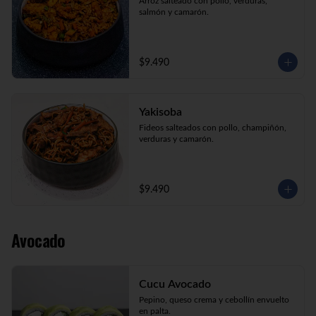
Arroz salteado con pollo, verduras, 
salmón y camarón.
$9.490
Yakisoba
Fideos salteados con pollo, champiñón, 
verduras y camarón.
$9.490
Avocado
Cucu Avocado
Pepino, queso crema y cebollín envuelto 
en palta.