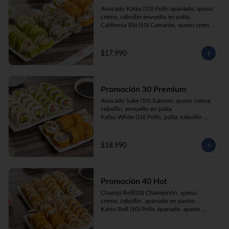
Prika Roll (10) Pimentón, cebollín, queso 
Avocado Katsu (10) Pollo apanado, queso 
crema envuelto en panko.
crema, cebollín envuelto en palta. 

California Ebi (10) Camarón, queso crema, 
cebollín envuelto en ciboulette. 

Champi Roll (10) Champiñón, queso 
crema, cebollín, apanado en panko.
$17.990
Promoción 30 Premium
Avocado Sake (10) Salmón, queso crema, 
cebollín, envuelto en palta.

Katsu White (10) Pollo, palta, cebollín 
envuelto en queso crema

Ebi Roll( 10) Camarón, queso crema, 
cebollín, apanado en panko.
$18.990
Promoción 40 Hot
Champi Roll(10) Champiñón, queso 
crema, cebollín, apanado en panko.

Katsu Roll (10) Pollo apanado, queso 
crema, cebollín, apanado en panko.

Sake Roll (10) Salmón, queso crema, 