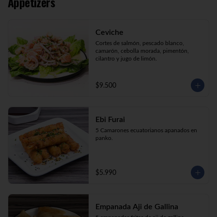
Appetizers
Kani Maki (10) Kanikama, palta, envuelto 
en nori.

Kani Roll (10) Kanikama, queso crema, 
cebollín apanado en panko

Ceviche
Katsu Roll (10) Pollo, queso crema, 
cebollín, apanado en panko.
Cortes de salmón, pescado blanco, 
camarón, cebolla morada, pimentón, 
cilantro y jugo de limón.
$9.500
Ebi Furai
5 Camarones ecuatorianos apanados en 
panko.
$5.990
Empanada Aji de Gallina