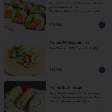
Futomaki Especial (8) Camarón, salmón y 
palta envuelto en nori

Ebi Chesse (8) Camarón apanado, palta y 
cebollín envuelto en queso crema 
cubierto de almendras y nueces .

Sake Ebi (8) Camarón, salmón, queso 
$21.500
crema y cebollín envuelto en palta.
Promo 20 Vegetariana
Prika Avocado (10) Champi Roll (10)
$11.990
Promo Sushimiaus
Spicy Sake California (8) Salmón, queso 
crema y cebollín envuelto en ciboulette o 
sésamo cubierto de salsa Spicy.

Huancaína Ebi Avocado (8) Camarón, 
queso crema, cebollín, envuelto en palta 