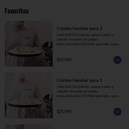
Favoritos
Combo Familiar para 3
Sake Roll (10) Salmón, queso crema y 
cebollín envuelto en panko.

Katsu Avocado (10) Pollo apanado, queso 
crema y cebollín envuelto en palta.

California Ebi (10) Camarón, queso crema 
y palta envuelta en sésamo o ciboulette.

$20.990
Gyosas a elección (5u) + Bebida 1.5lt a 
elección

Combo Familiar para 5
**Imagen Referencial**
Sake Roll (10) Salmón, queso crema y 
cebollín envuelto en panko.

Katsu Avocado (10) Pollo apanado, queso 
crema y cebollín envuelto en palta.

California Ebi (10) Camarón, queso crema, 
cebollín, envuelto en ciboulette o sesamo.

$25.990
Tempura ebi avocado (10) Camarón 
apanado, queso crema y cebollín envuelto 
en palta.

California Katsu (10) Pollo apanado, 