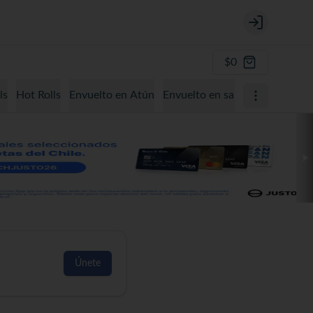
Login
$0
ls
Hot Rolls
Envuelto en Atún
Envuelto en salmón
Envuelto
Únete