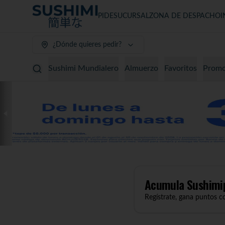
PIDE
SUCURSAL
ZONA DE DESPACHO
I
¿Dónde quieres pedir?
Sushimi Mundialero
Almuerzo
Favoritos
Promo
Acumula
Sushimi
Regístrate, gana puntos c