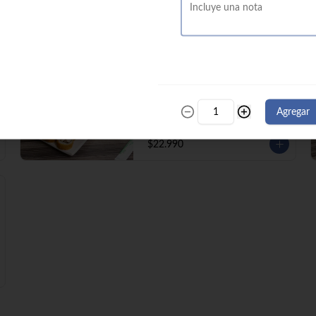
Prika Roll (10) Pimentón, cebollín, 
queso crema envuelto en panko.

$19.990
Champi Roll(10) Champiñón, queso 
crema, cebollín, apanado en panko.
Promoción 60
Avocado Katsu (10) Pollo, queso 
crema, cebollín, envuelto en palta.

California Ebi (10) Camarón, queso 
Agregar
crema, cebollín, envuelto en 
ciboulette.

California Kani (10) Kanikama, queso 
$22.990
crema, cebollín, envuelto en sésamo.

Katsu Roll (10) Pollo apanado, queso 
crema, cebollín, apanado en panko.

Champi Roll (10) Champiñón, queso 
crema, cebollín, apanado en panko.

Kani Maki (10) Kanikama, palta, 
envuelto en nori.