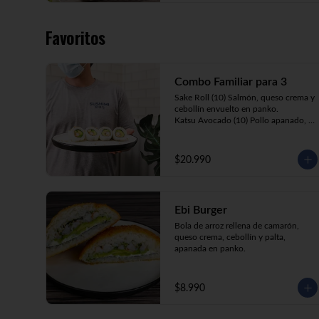
Favoritos
Combo Familiar para 3
Sake Roll (10) Salmón, queso crema y 
cebollín envuelto en panko.

Katsu Avocado (10) Pollo apanado, 
queso crema y cebollín envuelto en 
palta.

California Ebi (10) Camarón, queso 
$20.990
crema y palta envuelta en sésamo o 
ciboulette.

Gyosas a elección (5u) + Bebida 1.5lt 
a elección

Ebi Burger
Bola de arroz rellena de camarón, 
queso crema, cebollín y palta, 
**Imagen Referencial**
apanada en panko.
$8.990