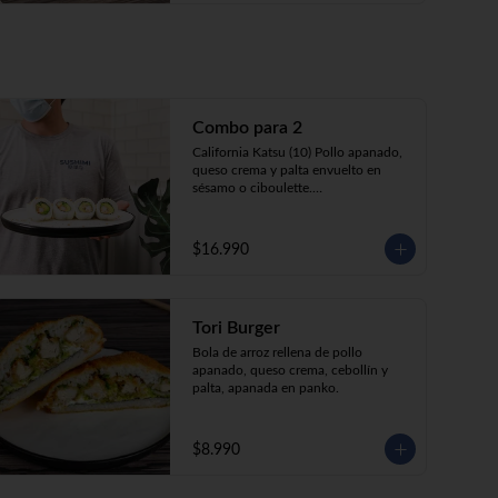
Combo para 2
California Katsu (10) Pollo apanado, 
queso crema y palta envuelto en 
sésamo o ciboulette.

Tempura ebi avocado (10) Camarón 
apanado, queso crema y cebollín 
envuelto en palta.

$16.990
Gyosas a elección  (5u)  + 2 bebidas 
350cc a elección

Tori Burger
**Imagen Referencial**
Bola de arroz rellena de pollo 
apanado, queso crema, cebollín y 
palta, apanada en panko.
$8.990