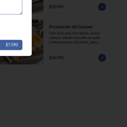
Katsu Roll (10) Pollo apanado, queso 
crema, cebollín, apanado en panko. 

$20.990
Champi Roll (10) champiñón, queso 
crema, cebollín, apanado en panko.  

Gyozas (5) Empanaditas fritas de 
cerdo, camarón o pollo.
Promoción 60 Deluxe
Sake Avocado( 10) Salmón, queso 
crema y cebollín envuelto en palta.

California Katsu (10) Pollo, palta, 
$7.590
envuelto en ciboulette.

California Kani (10) Kanikama, queso 
crema cebollín, envuelto en sésamo.

$24.990
Katsu Roll (10) Pollo apanado, queso 
crema, cebollín, apanado en panko.

Champi Roll (10) Champiñón, queso 
crema, cebollín, apanado en panko.

Ebi Roll( 10) Camarón, queso crema, 
cebollín, apanado en panko.