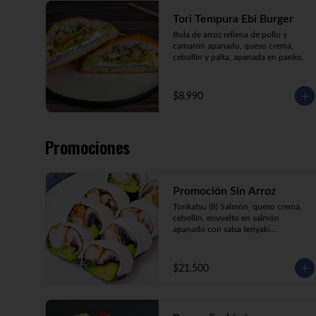
Tori Tempura Ebi Burger
Bola de arroz rellena de pollo y 
camarón apanado, queso crema, 
cebollín y palta, apanada en panko.
$8.990
Promociones
Promoción Sin Arroz
Tonkatsu (8) Salmón, queso crema, 
cebollín, envuelto en salmón 
apanado con salsa teriyaki

Tori Furai (8) Pollo apanado, palmito, 
palta y cebollín envuelto en queso 
crema

$21.500
Sake Ebi (8) Camarón, salmón, queso 
crema y cebollín envuelto en palta.