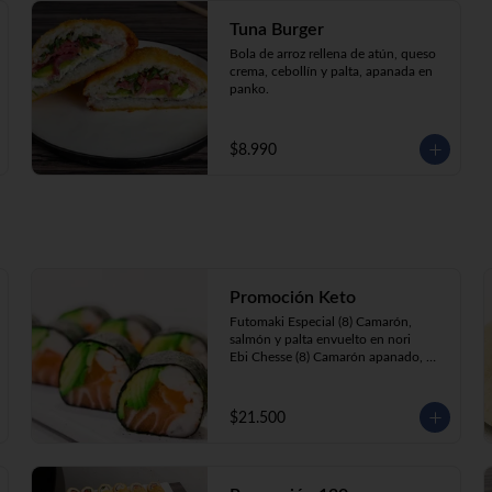
Tuna Burger
Bola de arroz rellena de atún, queso 
crema, cebollín y palta, apanada en 
panko.
$8.990
Promoción Keto
Futomaki Especial (8) Camarón, 
salmón y palta envuelto en nori

Ebi Chesse (8) Camarón apanado, 
palta y cebollín envuelto en queso 
crema cubierto de almendras y 
nueces .

$21.500
Sake Ebi (8) Camarón, salmón, queso 
crema y cebollín envuelto en palta.