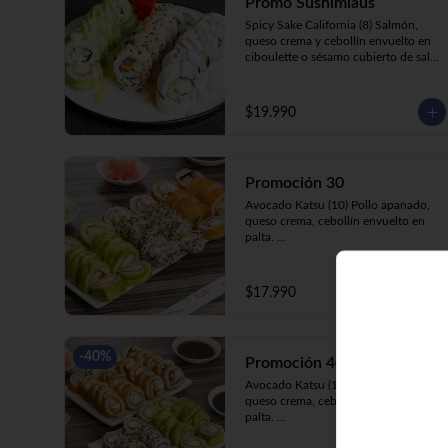
Promo Sushimiaus
Spicy Sake California (8) Salmón, 
queso crema y cebollín envuelto en 
ciboulette o sésamo cubierto de salsa 
Spicy.

Huancaína Ebi Avocado (8) Camarón, 
queso crema, cebollín, envuelto en 
$19.990
palta cubierto de salsa huancaína.

Olivo Katsu White (8)Pollo apanado, 
palta y cebollín envuelto en queso 
crema cubierto de salsa olivo.
Promoción 30
Avocado Katsu (10) Pollo apanado, 
queso crema, cebollín envuelto en 
palta. 

California Ebi (10) Camarón, queso 
crema, cebollín envuelto en 
ciboulette. 

$17.990
Champi Roll (10) Champiñón, queso 
crema, cebollín, apanado en panko.
-
40
%
Promoción 40 Mixta
Avocado Katsu (10) Pollo apanado, 
queso crema, cebollín, envuelto en 
palta. 

California Kani (10) Kanikama, queso 