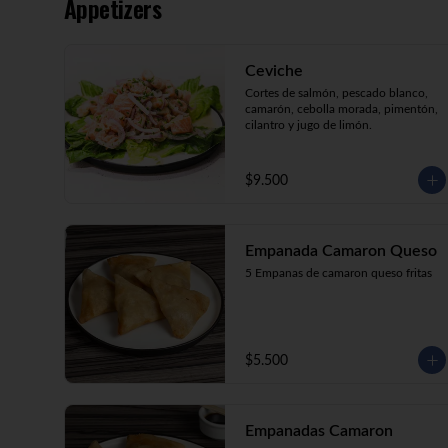
Appetizers
crema, cebollín, apanado en panko.

Kani Maki (10) Kanikama, palta, 
envuelto en nori.

Kani Roll (10) Kanikama, queso 
Ceviche
crema, cebollín apanado en panko

Katsu Roll (10) Pollo, queso crema, 
Cortes de salmón, pescado blanco, 
cebollín, apanado en panko.
camarón, cebolla morada, pimentón, 
cilantro y jugo de limón.
$9.500
Empanada Camaron Queso
5 Empanas de camaron queso fritas
$5.500
Empanadas Camaron