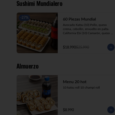
Sushimi Mundialero
-
27
%
60 Piezas Mundial
Avocado Katsu (10) Pollo, queso 
crema, cebollín, envuelto en palta.

California Ebi (10) Camarón, queso 
crema, cebollín, envuelto en 
ciboulette.

California Kani (10) Kanikama, queso 
$18.990
$25.990
crema, cebollín, envuelto en sésamo.

Katsu Roll (10) Pollo apanado, queso 
crema, cebollín, apanado en panko.

Champi Roll (10) Champiñón, queso 
Almuerzo
crema, cebollín, apanado en panko.

Kani Maki (10) Kanikama, palta, 
envuelto en nori.

+ Bebida 1.5lt.
Menu 20 hot
10 katsu roll 10 champi roll
$8.990