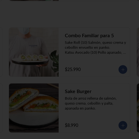
Combo Familiar para 5
Sake Roll (10) Salmón, queso crema y 
cebollín envuelto en panko.

Katsu Avocado (10) Pollo apanado, 
queso crema y cebollín envuelto en 
palta.

California Ebi (10) Camarón, queso 
$25.990
crema, cebollín, envuelto en 
ciboulette o sesamo.

Tempura ebi avocado (10) Camarón 
apanado, queso crema y cebollín 
Sake Burger
envuelto en palta.

California Katsu (10) Pollo apanado, 
Bola de arroz rellena de salmón, 
queso crema y palta envuelto en 
queso crema, cebollín y palta, 
sésamo o ciboulette.

apanada en panko.
Gyosas a elección (5u) + Bebida 1.5lt 
a elección

$8.990
**Imagen Referencial**