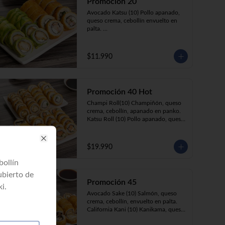
Promoción 20
Avocado Katsu (10) Pollo apanado, 
queso crema, cebollín envuelto en 
palta. 

Ebi Roll (10) Camarón, queso crema, 
cebollín, apanado en panko.
$11.990
Promoción 40 Hot
Champi Roll(10) Champiñón, queso 
crema, cebollín, apanado en panko.

Katsu Roll (10) Pollo apanado, queso 
crema, cebollín, apanado en panko.

Sake Roll (10) Salmón, queso crema, 
cebollín, apanado en panko.

$19.990
Close
Kani Roll(10) Kanikama, queso 
crema, cebollín, apanado en panko
bollín
ubierto de
Promoción 45
i.
Avocado Sake (10) Salmón, queso 
crema, cebollín, envuelto en palta. 

California Kani (10) Kanikama, queso 
crema, cebollín envuelto en sésamo.
