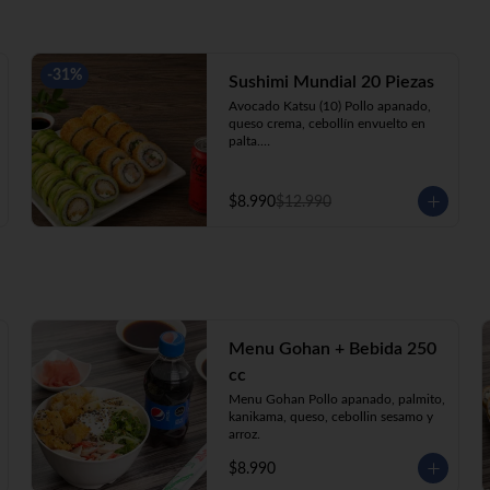
-
31
%
Sushimi Mundial 20 Piezas
Avocado Katsu (10) Pollo apanado, 
queso crema, cebollín envuelto en 
palta.

Ebi Roll (10) Camarón, queso crema, 
cebollín, apanado en panko.

+ Bebida 220cc
$8.990
$12.990
Menu Gohan + Bebida 250
cc
Menu Gohan Pollo apanado, palmito, 
kanikama, queso, cebollin sesamo y 
arroz.
$8.990