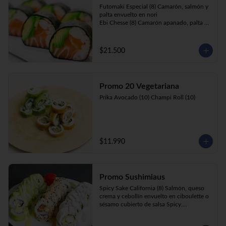
Futomaki Especial (8) Camarón, salmón y 
palta envuelto en nori

Ebi Chesse (8) Camarón apanado, palta y 
cebollín envuelto en queso crema 
cubierto de almendras y nueces .

Sake Ebi (8) Camarón, salmón, queso 
$21.500
crema y cebollín envuelto en palta.
Promo 20 Vegetariana
Prika Avocado (10) Champi Roll (10)
$11.990
Promo Sushimiaus
Spicy Sake California (8) Salmón, queso 
crema y cebollín envuelto en ciboulette o 
sésamo cubierto de salsa Spicy.

Huancaína Ebi Avocado (8) Camarón, 
queso crema, cebollín, envuelto en palta 