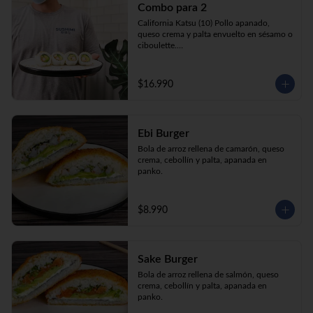
Combo para 2
queso crema y palta envuelto en sésamo o 
ciboulette.

California Katsu (10) Pollo apanado, 
Gyosas a elección (5u) + Bebida 1.5lt a 
queso crema y palta envuelto en sésamo o 
elección

ciboulette.

Tempura ebi avocado (10) Camarón 
apanado, queso crema y cebollín envuelto 
en palta.

$16.990
**Imagen Referencial**
Gyosas a elección  (5u)  + 2 bebidas 
350cc a elección

Ebi Burger
**Imagen Referencial**
Bola de arroz rellena de camarón, queso 
crema, cebollín y palta, apanada en 
panko.
$8.990
Sake Burger
Bola de arroz rellena de salmón, queso 
crema, cebollín y palta, apanada en 
panko.