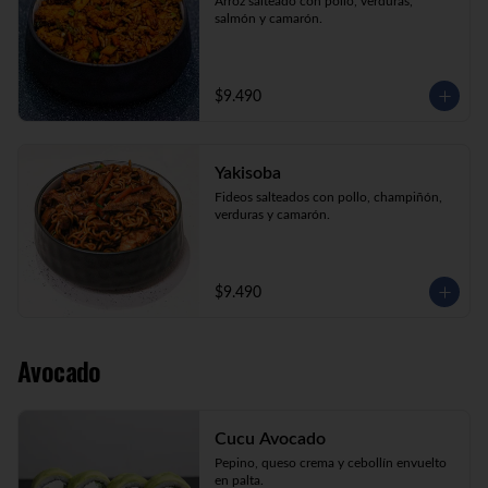
Arroz salteado con pollo, verduras, 
salmón y camarón.
$9.490
Yakisoba
Fideos salteados con pollo, champiñón, 
verduras y camarón.
$9.490
Avocado
Cucu Avocado
Pepino, queso crema y cebollín envuelto 
en palta.