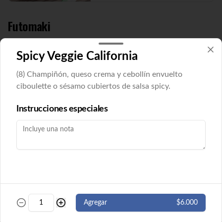
Futomaki
Spicy Veggie California
Futomaki Cucu Maki
Pepino y queso crema envuelto en nori. 8 
(8) Champiñón, queso crema y cebollín envuelto
cortes. ( Imagen referencial)
ciboulette o sésamo cubiertos de salsa spicy.
Instrucciones especiales
$5.500
Futomaki Ebi Maki
Camarón y queso crema envuelto en nori. 
8 cortes.
$5.500
Agregar
$6.000