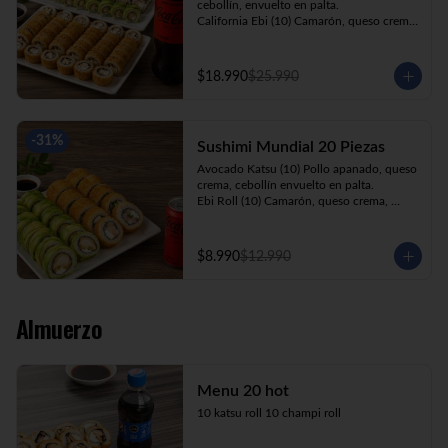
cebollín, envuelto en palta.

California Ebi (10) Camarón, queso crema, 
cebollín, envuelto en ciboulette.

California Kani (10) Kanikama, queso 
crema, cebollín, envuelto en sésamo.

$18.990
$25.990
Katsu Roll (10) Pollo apanado, queso 
crema, cebollín, apanado en panko.

Champi Roll (10) Champiñón, queso 
crema, cebollín, apanado en panko.

-
31
%
Sushimi Mundial 20 Piezas
Kani Maki (10) Kanikama, palta, envuelto 
en nori.

Avocado Katsu (10) Pollo apanado, queso 
+ Bebida 1.5lt.
crema, cebollín envuelto en palta.

Ebi Roll (10) Camarón, queso crema, 
cebollín, apanado en panko.

+ Bebida 220cc
$8.990
$12.990
Almuerzo
Menu 20 hot
10 katsu roll 10 champi roll