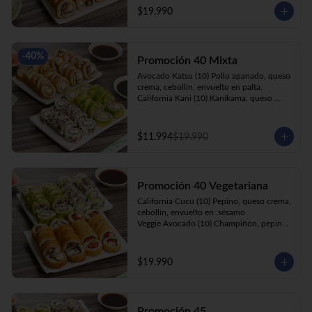
cebollín, apanado en panko.

$19.990
Kani Roll(10) Kanikama, queso crema, 
cebollín, apanado en panko
-
40
%
Promoción 40 Mixta
Avocado Katsu (10) Pollo apanado, queso 
crema, cebollín, envuelto en palta. 

California Kani (10) Kanikama, queso 
crema, cebollín envuelto en sésamo.

Katsu Roll (10) Pollo apanado, queso 
crema, cebollín, apanado en panko. 

$11.994
$19.990
Champi Roll (10) Champiñón, queso 
crema, cebollín, apanado en panko.
Promoción 40 Vegetariana
California Cucu (10) Pepino, queso crema, 
cebollín, envuelto en .sésamo

Veggie Avocado (10) Champiñón, pepino, 
queso crema y cebollín

Prika Roll (10) Pimentón, cebollín, queso 
crema envuelto en panko.

$19.990
Champi Roll(10) Champiñón, queso 
crema, cebollín, apanado en panko.
Promoción 45