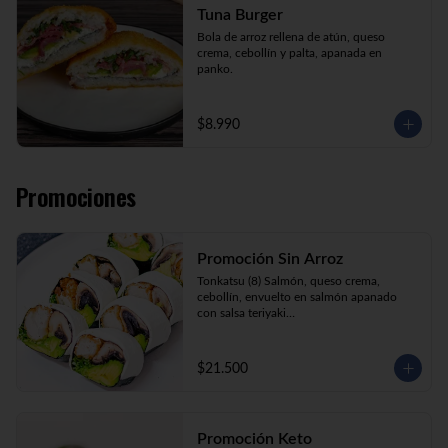
Tuna Burger
Bola de arroz rellena de atún, queso 
crema, cebollín y palta, apanada en 
panko.
$8.990
Promociones
Promoción Sin Arroz
Tonkatsu (8) Salmón, queso crema, 
cebollín, envuelto en salmón apanado 
con salsa teriyaki

Tori Furai (8) Pollo apanado, palmito, 
palta y cebollín envuelto en queso crema

Sake Ebi (8) Camarón, salmón, queso 
$21.500
crema y cebollín envuelto en palta.
Promoción Keto