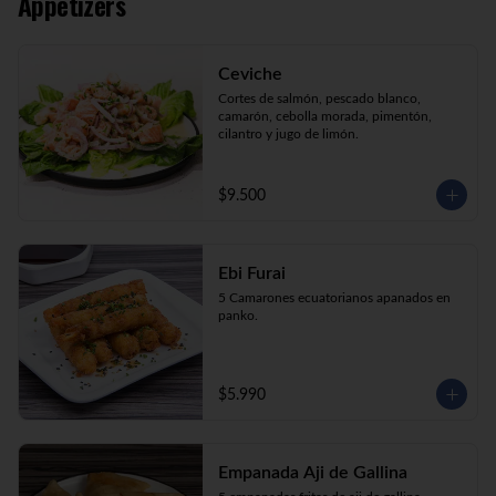
Appetizers
Kani Maki (10) Kanikama, palta, envuelto 
en nori.

Kani Roll (10) Kanikama, queso crema, 
cebollín apanado en panko

Ceviche
Katsu Roll (10) Pollo, queso crema, 
cebollín, apanado en panko.
Cortes de salmón, pescado blanco, 
camarón, cebolla morada, pimentón, 
cilantro y jugo de limón.
$9.500
Ebi Furai
5 Camarones ecuatorianos apanados en 
panko.
$5.990
Empanada Aji de Gallina