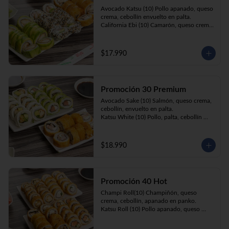
Prika Roll (10) Pimentón, cebollín, queso 
Avocado Katsu (10) Pollo apanado, queso 
crema envuelto en panko.
crema, cebollín envuelto en palta. 

California Ebi (10) Camarón, queso crema, 
cebollín envuelto en ciboulette. 

Champi Roll (10) Champiñón, queso 
crema, cebollín, apanado en panko.
$17.990
Promoción 30 Premium
Avocado Sake (10) Salmón, queso crema, 
cebollín, envuelto en palta.

Katsu White (10) Pollo, palta, cebollín 
envuelto en queso crema

Ebi Roll( 10) Camarón, queso crema, 
cebollín, apanado en panko.
$18.990
Promoción 40 Hot
Champi Roll(10) Champiñón, queso 
crema, cebollín, apanado en panko.

Katsu Roll (10) Pollo apanado, queso 
crema, cebollín, apanado en panko.

Sake Roll (10) Salmón, queso crema, 