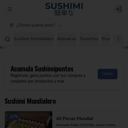
Abrir menu de navegación
Login
¿Dónde quieres pedir?
Sushimi Mundialero
Almuerzo
Favoritos
Promociones
Acumula
Sushimipuntos
Únete
Regístrate, gana puntos con tus compras y
canjealos por productos y más
Sushimi Mundialero
-
27
%
60 Piezas Mundial
Avocado Katsu (10) Pollo, queso crema, 