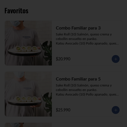
Favoritos
Combo Familiar para 3
Sake Roll (10) Salmón, queso crema y 
cebollín envuelto en panko.

Katsu Avocado (10) Pollo apanado, queso 
crema y cebollín envuelto en palta.

California Ebi (10) Camarón, queso crema 
y palta envuelta en sésamo o ciboulette.

$20.990
Gyosas a elección (5u) + Bebida 1.5lt a 
elección

Combo Familiar para 5
**Imagen Referencial**
Sake Roll (10) Salmón, queso crema y 
cebollín envuelto en panko.

Katsu Avocado (10) Pollo apanado, queso 
crema y cebollín envuelto en palta.

California Ebi (10) Camarón, queso crema, 
cebollín, envuelto en ciboulette o sesamo.

$25.990
Tempura ebi avocado (10) Camarón 
apanado, queso crema y cebollín envuelto 
en palta.

California Katsu (10) Pollo apanado, 