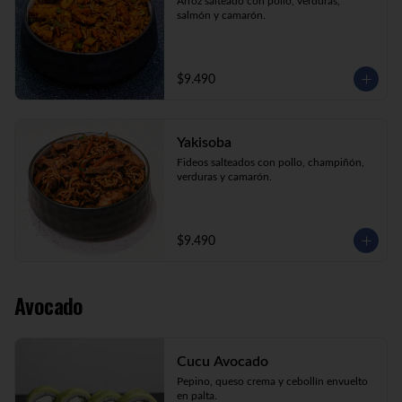
Arroz salteado con pollo, verduras, 
salmón y camarón.
$9.490
Yakisoba
Fideos salteados con pollo, champiñón, 
verduras y camarón.
$9.490
Avocado
Cucu Avocado
Pepino, queso crema y cebollín envuelto 
en palta.