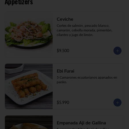
Appetizers
Kani Maki (10) Kanikama, palta, envuelto 
en nori.

Kani Roll (10) Kanikama, queso crema, 
cebollín apanado en panko

Ceviche
Katsu Roll (10) Pollo, queso crema, 
cebollín, apanado en panko.
Cortes de salmón, pescado blanco, 
camarón, cebolla morada, pimentón, 
cilantro y jugo de limón.
$9.500
Ebi Furai
5 Camarones ecuatorianos apanados en 
panko.
$5.990
Empanada Aji de Gallina