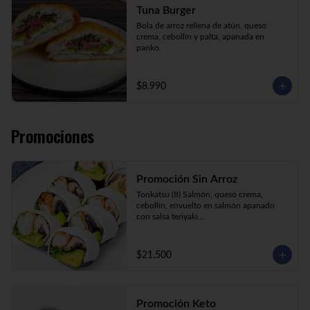
Tuna Burger
Bola de arroz rellena de atún, queso 
crema, cebollín y palta, apanada en 
panko.
$8.990
Promociones
Promoción Sin Arroz
Tonkatsu (8) Salmón, queso crema, 
cebollín, envuelto en salmón apanado 
con salsa teriyaki

Tori Furai (8) Pollo apanado, palmito, 
palta y cebollín envuelto en queso crema

Sake Ebi (8) Camarón, salmón, queso 
$21.500
crema y cebollín envuelto en palta.
Promoción Keto