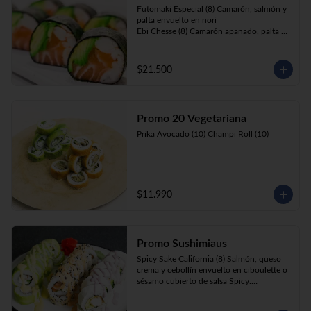
Futomaki Especial (8) Camarón, salmón y 
palta envuelto en nori

Ebi Chesse (8) Camarón apanado, palta y 
cebollín envuelto en queso crema 
cubierto de almendras y nueces .

Sake Ebi (8) Camarón, salmón, queso 
$21.500
crema y cebollín envuelto en palta.
Promo 20 Vegetariana
Prika Avocado (10) Champi Roll (10)
$11.990
Promo Sushimiaus
Spicy Sake California (8) Salmón, queso 
crema y cebollín envuelto en ciboulette o 
sésamo cubierto de salsa Spicy.

Huancaína Ebi Avocado (8) Camarón, 
queso crema, cebollín, envuelto en palta 