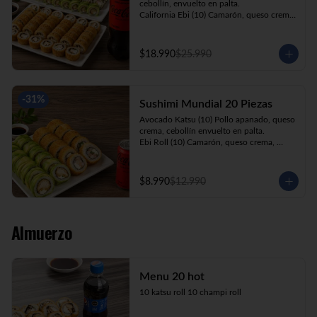
cebollín, envuelto en palta.

California Ebi (10) Camarón, queso crema, 
cebollín, envuelto en ciboulette.

California Kani (10) Kanikama, queso 
crema, cebollín, envuelto en sésamo.

$18.990
$25.990
Katsu Roll (10) Pollo apanado, queso 
crema, cebollín, apanado en panko.

Champi Roll (10) Champiñón, queso 
crema, cebollín, apanado en panko.

-
31
%
Sushimi Mundial 20 Piezas
Kani Maki (10) Kanikama, palta, envuelto 
en nori.

Avocado Katsu (10) Pollo apanado, queso 
+ Bebida 1.5lt.
crema, cebollín envuelto en palta.

Ebi Roll (10) Camarón, queso crema, 
cebollín, apanado en panko.

+ Bebida 220cc
$8.990
$12.990
Almuerzo
Menu 20 hot
10 katsu roll 10 champi roll