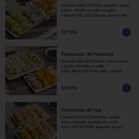
Prika Roll (10) Pimentón, cebollín, queso 
Avocado Katsu (10) Pollo apanado, queso 
crema envuelto en panko.
crema, cebollín envuelto en palta. 

California Ebi (10) Camarón, queso crema, 
cebollín envuelto en ciboulette. 

Champi Roll (10) Champiñón, queso 
crema, cebollín, apanado en panko.
$17.990
Promoción 30 Premium
Avocado Sake (10) Salmón, queso crema, 
cebollín, envuelto en palta.

Katsu White (10) Pollo, palta, cebollín 
envuelto en queso crema

Ebi Roll( 10) Camarón, queso crema, 
cebollín, apanado en panko.
$18.990
Promoción 40 Hot
Champi Roll(10) Champiñón, queso 
crema, cebollín, apanado en panko.

Katsu Roll (10) Pollo apanado, queso 
crema, cebollín, apanado en panko.

Sake Roll (10) Salmón, queso crema, 