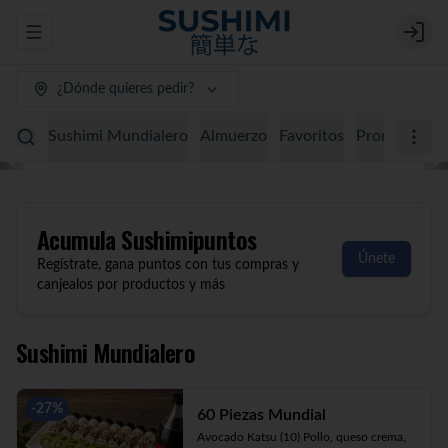
Abrir menu de navegación
Login
¿Dónde quieres pedir?
Sushimi Mundialero
Almuerzo
Favoritos
Promociones
Acumula
Sushimipuntos
Únete
Regístrate, gana puntos con tus compras y
canjealos por productos y más
Sushimi Mundialero
-
27
%
60 Piezas Mundial
Avocado Katsu (10) Pollo, queso crema, 