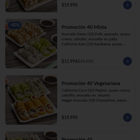
cebollín, apanado en panko.

$19.990
Kani Roll(10) Kanikama, queso crema, 
cebollín, apanado en panko
-
40
%
Promoción 40 Mixta
Avocado Katsu (10) Pollo apanado, queso 
crema, cebollín, envuelto en palta. 

California Kani (10) Kanikama, queso 
crema, cebollín envuelto en sésamo.

Katsu Roll (10) Pollo apanado, queso 
crema, cebollín, apanado en panko. 

$11.994
$19.990
Champi Roll (10) Champiñón, queso 
crema, cebollín, apanado en panko.
Promoción 40 Vegetariana
California Cucu (10) Pepino, queso crema, 
cebollín, envuelto en .sésamo

Veggie Avocado (10) Champiñón, pepino, 
queso crema y cebollín

Prika Roll (10) Pimentón, cebollín, queso 
crema envuelto en panko.

$19.990
Champi Roll(10) Champiñón, queso 
crema, cebollín, apanado en panko.
Promoción 45