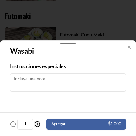
Futomaki
Futomaki Cucu Maki
Pepino y queso crema envuelto en nori. 8 
cortes. ( Imagen referencial)
Wasabi
Instrucciones especiales
$5.500
Futomaki Ebi Maki
Camarón y queso crema envuelto en nori. 
8 cortes.
$5.500
Agregar
$1.000