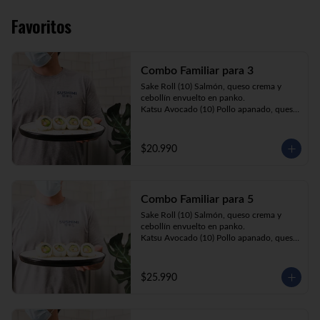
Favoritos
Combo Familiar para 3
Sake Roll (10) Salmón, queso crema y 
cebollín envuelto en panko.

Katsu Avocado (10) Pollo apanado, queso 
crema y cebollín envuelto en palta.

California Ebi (10) Camarón, queso crema 
y palta envuelta en sésamo o ciboulette.

$20.990
Gyosas a elección (5u) + Bebida 1.5lt a 
elección

Combo Familiar para 5
**Imagen Referencial**
Sake Roll (10) Salmón, queso crema y 
cebollín envuelto en panko.

Katsu Avocado (10) Pollo apanado, queso 
crema y cebollín envuelto en palta.

California Ebi (10) Camarón, queso crema, 
cebollín, envuelto en ciboulette o sesamo.

$25.990
Tempura ebi avocado (10) Camarón 
apanado, queso crema y cebollín envuelto 
en palta.

California Katsu (10) Pollo apanado, 