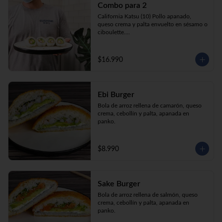
Combo para 2
queso crema y palta envuelto en sésamo o 
ciboulette.

California Katsu (10) Pollo apanado, 
Gyosas a elección (5u) + Bebida 1.5lt a 
queso crema y palta envuelto en sésamo o 
elección

ciboulette.

Tempura ebi avocado (10) Camarón 
apanado, queso crema y cebollín envuelto 
en palta.

$16.990
**Imagen Referencial**
Gyosas a elección  (5u)  + 2 bebidas 
350cc a elección

Ebi Burger
**Imagen Referencial**
Bola de arroz rellena de camarón, queso 
crema, cebollín y palta, apanada en 
panko.
$8.990
Sake Burger
Bola de arroz rellena de salmón, queso 
crema, cebollín y palta, apanada en 
panko.