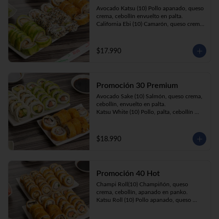
Prika Roll (10) Pimentón, cebollín, queso 
Avocado Katsu (10) Pollo apanado, queso 
crema envuelto en panko.
crema, cebollín envuelto en palta. 

California Ebi (10) Camarón, queso crema, 
cebollín envuelto en ciboulette. 

Champi Roll (10) Champiñón, queso 
crema, cebollín, apanado en panko.
$17.990
Promoción 30 Premium
Avocado Sake (10) Salmón, queso crema, 
cebollín, envuelto en palta.

Katsu White (10) Pollo, palta, cebollín 
envuelto en queso crema

Ebi Roll( 10) Camarón, queso crema, 
cebollín, apanado en panko.
$18.990
Promoción 40 Hot
Champi Roll(10) Champiñón, queso 
crema, cebollín, apanado en panko.

Katsu Roll (10) Pollo apanado, queso 
crema, cebollín, apanado en panko.

Sake Roll (10) Salmón, queso crema, 