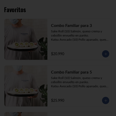
Favoritos
Combo Familiar para 3
Sake Roll (10) Salmón, queso crema y 
cebollín envuelto en panko.

Katsu Avocado (10) Pollo apanado, queso 
crema y cebollín envuelto en palta.

California Ebi (10) Camarón, queso crema 
y palta envuelta en sésamo o ciboulette.

$20.990
Gyosas a elección (5u) + Bebida 1.5lt a 
elección

Combo Familiar para 5
**Imagen Referencial**
Sake Roll (10) Salmón, queso crema y 
cebollín envuelto en panko.

Katsu Avocado (10) Pollo apanado, queso 
crema y cebollín envuelto en palta.

California Ebi (10) Camarón, queso crema, 
cebollín, envuelto en ciboulette o sesamo.

$25.990
Tempura ebi avocado (10) Camarón 
apanado, queso crema y cebollín envuelto 
en palta.

California Katsu (10) Pollo apanado, 