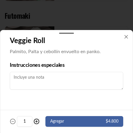
Futomaki
Futomaki Cucu Maki
Veggie Roll
Pepino y queso crema envuelto en nori. 8 
cortes. ( Imagen referencial)
Palmito, Palta y cebollín envuelto en panko.
Instrucciones especiales
$5.500
Futomaki Ebi Maki
Camarón y queso crema envuelto en nori. 
8 cortes.
$5.500
Agregar
$4.800