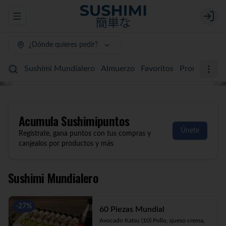
Abrir menu de navegación
Login
¿Dónde quieres pedir?
Sushimi Mundialero
Almuerzo
Favoritos
Promociones
Acumula
Sushimipuntos
Únete
Regístrate, gana puntos con tus compras y
canjealos por productos y más
Sushimi Mundialero
-
27
%
60 Piezas Mundial
Avocado Katsu (10) Pollo, queso crema, 