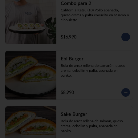
Combo para 2
queso crema y palta envuelto en sésamo o 
ciboulette.

California Katsu (10) Pollo apanado, 
Gyosas a elección (5u) + Bebida 1.5lt a 
queso crema y palta envuelto en sésamo o 
elección

ciboulette.

Tempura ebi avocado (10) Camarón 
apanado, queso crema y cebollín envuelto 
en palta.

$16.990
**Imagen Referencial**
Gyosas a elección  (5u)  + 2 bebidas 
350cc a elección

Ebi Burger
**Imagen Referencial**
Bola de arroz rellena de camarón, queso 
crema, cebollín y palta, apanada en 
panko.
$8.990
Sake Burger
Bola de arroz rellena de salmón, queso 
crema, cebollín y palta, apanada en 
panko.