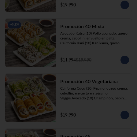
cebollín, apanado en panko.

$19.990
Kani Roll(10) Kanikama, queso crema, 
cebollín, apanado en panko
-
40
%
Promoción 40 Mixta
Avocado Katsu (10) Pollo apanado, queso 
crema, cebollín, envuelto en palta. 

California Kani (10) Kanikama, queso 
crema, cebollín envuelto en sésamo.

Katsu Roll (10) Pollo apanado, queso 
crema, cebollín, apanado en panko. 

$11.994
$19.990
Champi Roll (10) Champiñón, queso 
crema, cebollín, apanado en panko.
Promoción 40 Vegetariana
California Cucu (10) Pepino, queso crema, 
cebollín, envuelto en .sésamo

Veggie Avocado (10) Champiñón, pepino, 
queso crema y cebollín

Prika Roll (10) Pimentón, cebollín, queso 
crema envuelto en panko.

$19.990
Champi Roll(10) Champiñón, queso 
crema, cebollín, apanado en panko.
Promoción 45