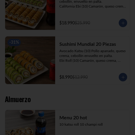
cebollín, envuelto en palta.

California Ebi (10) Camarón, queso crema, 
cebollín, envuelto en ciboulette.

California Kani (10) Kanikama, queso 
crema, cebollín, envuelto en sésamo.

$18.990
$25.990
Katsu Roll (10) Pollo apanado, queso 
crema, cebollín, apanado en panko.

Champi Roll (10) Champiñón, queso 
crema, cebollín, apanado en panko.

-
31
%
Sushimi Mundial 20 Piezas
Kani Maki (10) Kanikama, palta, envuelto 
en nori.

Avocado Katsu (10) Pollo apanado, queso 
+ Bebida 1.5lt.
crema, cebollín envuelto en palta.

Ebi Roll (10) Camarón, queso crema, 
cebollín, apanado en panko.

+ Bebida 220cc
$8.990
$12.990
Almuerzo
Menu 20 hot
10 katsu roll 10 champi roll