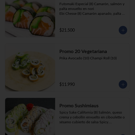
Futomaki Especial (8) Camarón, salmón y 
palta envuelto en nori

Ebi Chesse (8) Camarón apanado, palta y 
cebollín envuelto en queso crema 
cubierto de almendras y nueces .

Sake Ebi (8) Camarón, salmón, queso 
$21.500
crema y cebollín envuelto en palta.
Promo 20 Vegetariana
Prika Avocado (10) Champi Roll (10)
$11.990
Promo Sushimiaus
Spicy Sake California (8) Salmón, queso 
crema y cebollín envuelto en ciboulette o 
sésamo cubierto de salsa Spicy.

Huancaína Ebi Avocado (8) Camarón, 
queso crema, cebollín, envuelto en palta 