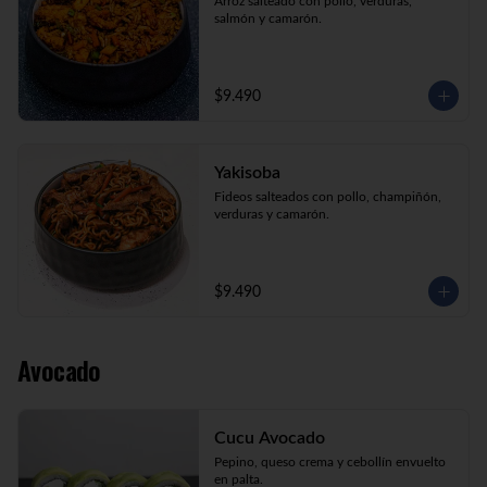
Arroz salteado con pollo, verduras, 
salmón y camarón.
$9.490
Yakisoba
Fideos salteados con pollo, champiñón, 
verduras y camarón.
$9.490
Avocado
Cucu Avocado
Pepino, queso crema y cebollín envuelto 
en palta.