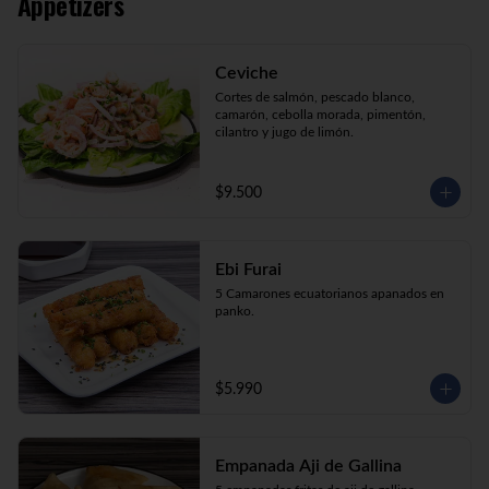
Appetizers
Kani Maki (10) Kanikama, palta, envuelto 
en nori.

Kani Roll (10) Kanikama, queso crema, 
cebollín apanado en panko

Ceviche
Katsu Roll (10) Pollo, queso crema, 
cebollín, apanado en panko.
Cortes de salmón, pescado blanco, 
camarón, cebolla morada, pimentón, 
cilantro y jugo de limón.
$9.500
Ebi Furai
5 Camarones ecuatorianos apanados en 
panko.
$5.990
Empanada Aji de Gallina