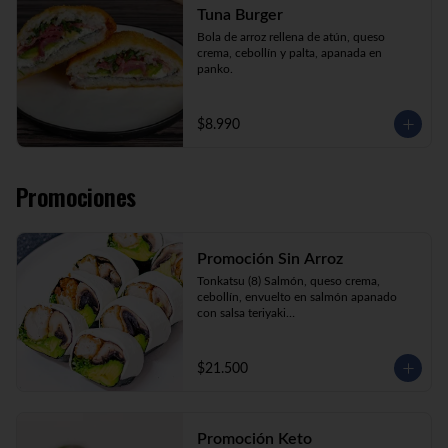
Tuna Burger
Bola de arroz rellena de atún, queso 
crema, cebollín y palta, apanada en 
panko.
$8.990
Promociones
Promoción Sin Arroz
Tonkatsu (8) Salmón, queso crema, 
cebollín, envuelto en salmón apanado 
con salsa teriyaki

Tori Furai (8) Pollo apanado, palmito, 
palta y cebollín envuelto en queso crema

Sake Ebi (8) Camarón, salmón, queso 
$21.500
crema y cebollín envuelto en palta.
Promoción Keto