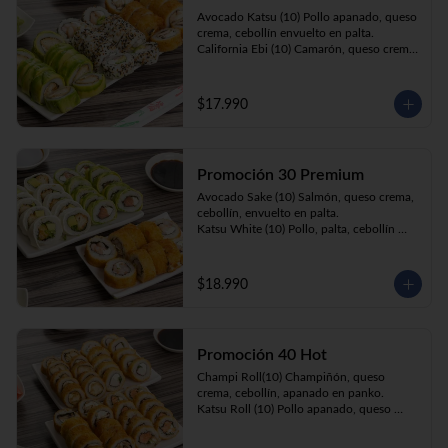
Prika Roll (10) Pimentón, cebollín, queso 
Avocado Katsu (10) Pollo apanado, queso 
crema envuelto en panko.
crema, cebollín envuelto en palta. 

California Ebi (10) Camarón, queso crema, 
cebollín envuelto en ciboulette. 

Champi Roll (10) Champiñón, queso 
crema, cebollín, apanado en panko.
$17.990
Promoción 30 Premium
Avocado Sake (10) Salmón, queso crema, 
cebollín, envuelto en palta.

Katsu White (10) Pollo, palta, cebollín 
envuelto en queso crema

Ebi Roll( 10) Camarón, queso crema, 
cebollín, apanado en panko.
$18.990
Promoción 40 Hot
Champi Roll(10) Champiñón, queso 
crema, cebollín, apanado en panko.

Katsu Roll (10) Pollo apanado, queso 
crema, cebollín, apanado en panko.

Sake Roll (10) Salmón, queso crema, 