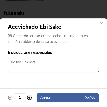
Futomaki
Acevichado Ebi Sake
Futomaki Cucu Maki
Pepino y queso crema envuelto en nori. 8 
(8) Camarón, queso crema, cebollín, envuelto en
cortes. ( Imagen referencial)
salmón cubierto de salsa acevichada.
Instrucciones especiales
$5.500
Futomaki Ebi Maki
Camarón y queso crema envuelto en nori. 
8 cortes.
$5.500
Agregar
$6.400