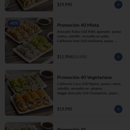
cebollín, apanado en panko.

$19.990
Kani Roll(10) Kanikama, queso crema, 
cebollín, apanado en panko
-
40
%
Promoción 40 Mixta
Avocado Katsu (10) Pollo apanado, queso 
crema, cebollín, envuelto en palta. 

California Kani (10) Kanikama, queso 
crema, cebollín envuelto en sésamo.

Katsu Roll (10) Pollo apanado, queso 
crema, cebollín, apanado en panko. 

$11.994
$19.990
Champi Roll (10) Champiñón, queso 
crema, cebollín, apanado en panko.
Promoción 40 Vegetariana
California Cucu (10) Pepino, queso crema, 
cebollín, envuelto en .sésamo

Veggie Avocado (10) Champiñón, pepino, 
queso crema y cebollín

Prika Roll (10) Pimentón, cebollín, queso 
crema envuelto en panko.

$19.990
Champi Roll(10) Champiñón, queso 
crema, cebollín, apanado en panko.
Promoción 45