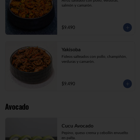
Arroz salteado con pollo, verduras, 
salmón y camarón.
$9.490
Yakisoba
Fideos salteados con pollo, champiñón, 
verduras y camarón.
$9.490
Avocado
Cucu Avocado
Pepino, queso crema y cebollín envuelto 
en palta.