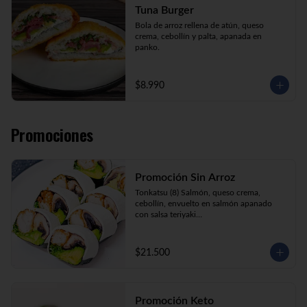
Tuna Burger
Bola de arroz rellena de atún, queso 
crema, cebollín y palta, apanada en 
panko.
$8.990
Promociones
Promoción Sin Arroz
Tonkatsu (8) Salmón, queso crema, 
cebollín, envuelto en salmón apanado 
con salsa teriyaki

Tori Furai (8) Pollo apanado, palmito, 
palta y cebollín envuelto en queso crema

Sake Ebi (8) Camarón, salmón, queso 
$21.500
crema y cebollín envuelto en palta.
Promoción Keto