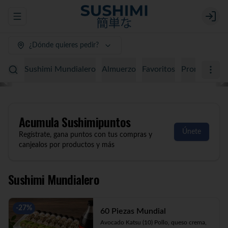
Abrir menu de navegación
Login
¿Dónde quieres pedir?
Sushimi Mundialero
Almuerzo
Favoritos
Promociones
Acumula
Sushimipuntos
Únete
Regístrate, gana puntos con tus compras y
canjealos por productos y más
Sushimi Mundialero
-
27
%
60 Piezas Mundial
Avocado Katsu (10) Pollo, queso crema, 