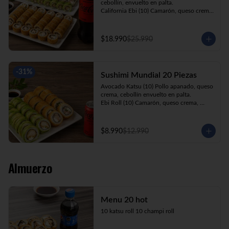
cebollín, envuelto en palta.

California Ebi (10) Camarón, queso crema, 
cebollín, envuelto en ciboulette.

California Kani (10) Kanikama, queso 
crema, cebollín, envuelto en sésamo.

$18.990
$25.990
Katsu Roll (10) Pollo apanado, queso 
crema, cebollín, apanado en panko.

Champi Roll (10) Champiñón, queso 
crema, cebollín, apanado en panko.

-
31
%
Sushimi Mundial 20 Piezas
Kani Maki (10) Kanikama, palta, envuelto 
en nori.

Avocado Katsu (10) Pollo apanado, queso 
+ Bebida 1.5lt.
crema, cebollín envuelto en palta.

Ebi Roll (10) Camarón, queso crema, 
cebollín, apanado en panko.

+ Bebida 220cc
$8.990
$12.990
Almuerzo
Menu 20 hot
10 katsu roll 10 champi roll