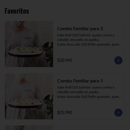
Favoritos
Combo Familiar para 3
Sake Roll (10) Salmón, queso crema y 
cebollín envuelto en panko.

Katsu Avocado (10) Pollo apanado, queso 
crema y cebollín envuelto en palta.

California Ebi (10) Camarón, queso crema 
y palta envuelta en sésamo o ciboulette.

$20.990
Gyosas a elección (5u) + Bebida 1.5lt a 
elección

Combo Familiar para 5
**Imagen Referencial**
Sake Roll (10) Salmón, queso crema y 
cebollín envuelto en panko.

Katsu Avocado (10) Pollo apanado, queso 
crema y cebollín envuelto en palta.

California Ebi (10) Camarón, queso crema, 
cebollín, envuelto en ciboulette o sesamo.

$25.990
Tempura ebi avocado (10) Camarón 
apanado, queso crema y cebollín envuelto 
en palta.

California Katsu (10) Pollo apanado, 