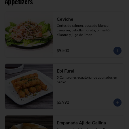
Appetizers
Kani Maki (10) Kanikama, palta, envuelto 
en nori.

Kani Roll (10) Kanikama, queso crema, 
cebollín apanado en panko

Ceviche
Katsu Roll (10) Pollo, queso crema, 
cebollín, apanado en panko.
Cortes de salmón, pescado blanco, 
camarón, cebolla morada, pimentón, 
cilantro y jugo de limón.
$9.500
Ebi Furai
5 Camarones ecuatorianos apanados en 
panko.
$5.990
Empanada Aji de Gallina