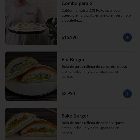
Combo para 2
queso crema y palta envuelto en sésamo o 
ciboulette.

California Katsu (10) Pollo apanado, 
Gyosas a elección (5u) + Bebida 1.5lt a 
queso crema y palta envuelto en sésamo o 
elección

ciboulette.

Tempura ebi avocado (10) Camarón 
apanado, queso crema y cebollín envuelto 
en palta.

$16.990
**Imagen Referencial**
Gyosas a elección  (5u)  + 2 bebidas 
350cc a elección

Ebi Burger
**Imagen Referencial**
Bola de arroz rellena de camarón, queso 
crema, cebollín y palta, apanada en 
panko.
$8.990
Sake Burger
Bola de arroz rellena de salmón, queso 
crema, cebollín y palta, apanada en 
panko.