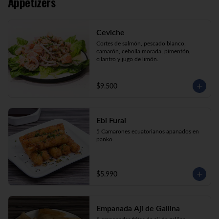
Appetizers
Kani Maki (10) Kanikama, palta, envuelto 
en nori.

Kani Roll (10) Kanikama, queso crema, 
cebollín apanado en panko

Ceviche
Katsu Roll (10) Pollo, queso crema, 
cebollín, apanado en panko.
Cortes de salmón, pescado blanco, 
camarón, cebolla morada, pimentón, 
cilantro y jugo de limón.
$9.500
Ebi Furai
5 Camarones ecuatorianos apanados en 
panko.
$5.990
Empanada Aji de Gallina