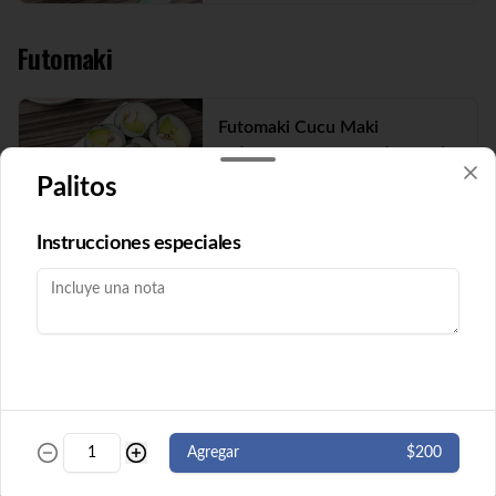
Futomaki
Futomaki Cucu Maki
Pepino y queso crema envuelto en nori. 8 
cortes. ( Imagen referencial)
Palitos
Instrucciones especiales
$5.500
Futomaki Ebi Maki
Camarón y queso crema envuelto en nori. 
8 cortes.
$5.500
Agregar
$200