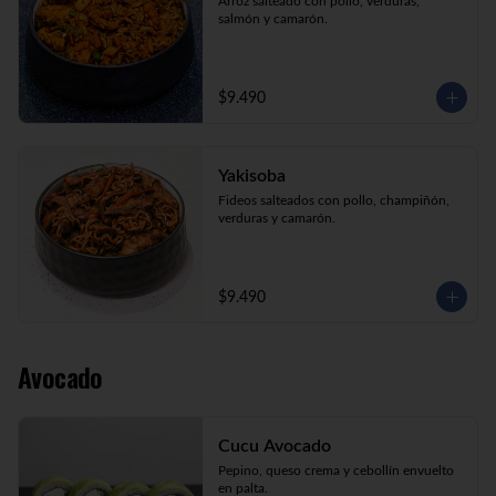
Arroz salteado con pollo, verduras, 
salmón y camarón.
$9.490
Yakisoba
Fideos salteados con pollo, champiñón, 
verduras y camarón.
$9.490
Avocado
Cucu Avocado
Pepino, queso crema y cebollín envuelto 
en palta.