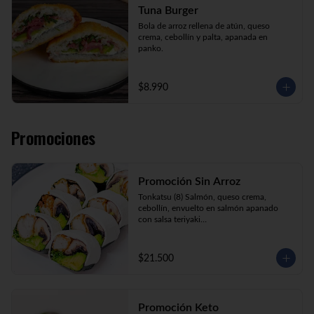
Tuna Burger
Bola de arroz rellena de atún, queso 
crema, cebollín y palta, apanada en 
panko.
$8.990
Promociones
Promoción Sin Arroz
Tonkatsu (8) Salmón, queso crema, 
cebollín, envuelto en salmón apanado 
con salsa teriyaki

Tori Furai (8) Pollo apanado, palmito, 
palta y cebollín envuelto en queso crema

Sake Ebi (8) Camarón, salmón, queso 
$21.500
crema y cebollín envuelto en palta.
Promoción Keto