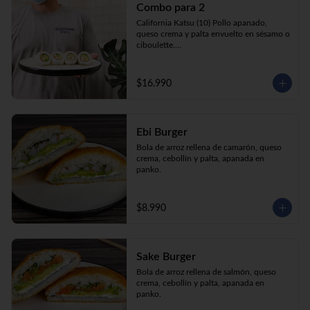
Combo para 2
queso crema y palta envuelto en sésamo o 
ciboulette.

California Katsu (10) Pollo apanado, 
Gyosas a elección (5u) + Bebida 1.5lt a 
queso crema y palta envuelto en sésamo o 
elección

ciboulette.

Tempura ebi avocado (10) Camarón 
apanado, queso crema y cebollín envuelto 
en palta.

$16.990
**Imagen Referencial**
Gyosas a elección  (5u)  + 2 bebidas 
350cc a elección

Ebi Burger
**Imagen Referencial**
Bola de arroz rellena de camarón, queso 
crema, cebollín y palta, apanada en 
panko.
$8.990
Sake Burger
Bola de arroz rellena de salmón, queso 
crema, cebollín y palta, apanada en 
panko.