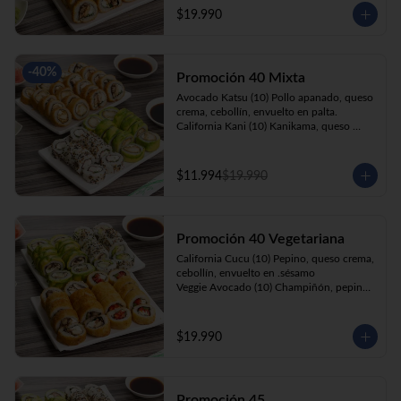
cebollín, apanado en panko.

$19.990
Kani Roll(10) Kanikama, queso crema, 
cebollín, apanado en panko
-
40
%
Promoción 40 Mixta
Avocado Katsu (10) Pollo apanado, queso 
crema, cebollín, envuelto en palta. 

California Kani (10) Kanikama, queso 
crema, cebollín envuelto en sésamo.

Katsu Roll (10) Pollo apanado, queso 
crema, cebollín, apanado en panko. 

$11.994
$19.990
Champi Roll (10) Champiñón, queso 
crema, cebollín, apanado en panko.
Promoción 40 Vegetariana
California Cucu (10) Pepino, queso crema, 
cebollín, envuelto en .sésamo

Veggie Avocado (10) Champiñón, pepino, 
queso crema y cebollín

Prika Roll (10) Pimentón, cebollín, queso 
crema envuelto en panko.

$19.990
Champi Roll(10) Champiñón, queso 
crema, cebollín, apanado en panko.
Promoción 45