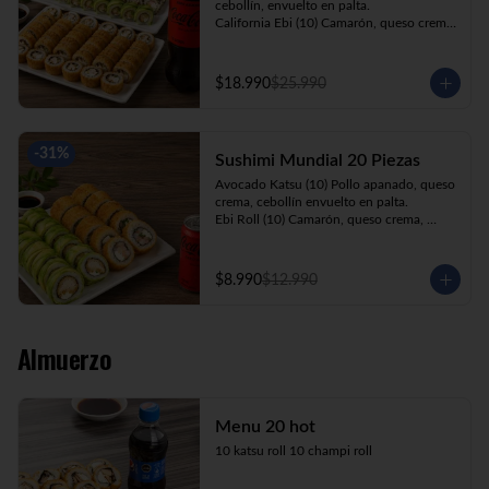
cebollín, envuelto en palta.

California Ebi (10) Camarón, queso crema, 
cebollín, envuelto en ciboulette.

California Kani (10) Kanikama, queso 
crema, cebollín, envuelto en sésamo.

$18.990
$25.990
Katsu Roll (10) Pollo apanado, queso 
crema, cebollín, apanado en panko.

Champi Roll (10) Champiñón, queso 
crema, cebollín, apanado en panko.

-
31
%
Sushimi Mundial 20 Piezas
Kani Maki (10) Kanikama, palta, envuelto 
en nori.

Avocado Katsu (10) Pollo apanado, queso 
+ Bebida 1.5lt.
crema, cebollín envuelto en palta.

Ebi Roll (10) Camarón, queso crema, 
cebollín, apanado en panko.

+ Bebida 220cc
$8.990
$12.990
Almuerzo
Menu 20 hot
10 katsu roll 10 champi roll