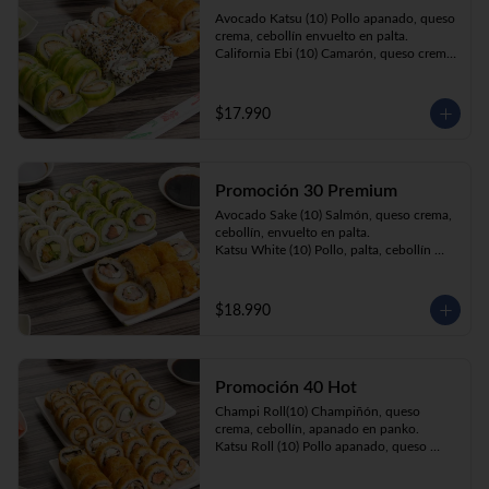
Prika Roll (10) Pimentón, cebollín, queso 
Avocado Katsu (10) Pollo apanado, queso 
crema envuelto en panko.
crema, cebollín envuelto en palta. 

California Ebi (10) Camarón, queso crema, 
cebollín envuelto en ciboulette. 

Champi Roll (10) Champiñón, queso 
crema, cebollín, apanado en panko.
$17.990
Promoción 30 Premium
Avocado Sake (10) Salmón, queso crema, 
cebollín, envuelto en palta.

Katsu White (10) Pollo, palta, cebollín 
envuelto en queso crema

Ebi Roll( 10) Camarón, queso crema, 
cebollín, apanado en panko.
$18.990
Promoción 40 Hot
Champi Roll(10) Champiñón, queso 
crema, cebollín, apanado en panko.

Katsu Roll (10) Pollo apanado, queso 
crema, cebollín, apanado en panko.

Sake Roll (10) Salmón, queso crema, 