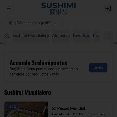
Abrir menu de navegación
Login
¿Dónde quieres pedir?
Sushimi Mundialero
Almuerzo
Favoritos
Promociones
Acumula
Sushimipuntos
Únete
Regístrate, gana puntos con tus compras y
canjealos por productos y más
Sushimi Mundialero
-
27
%
60 Piezas Mundial
Avocado Katsu (10) Pollo, queso crema, 