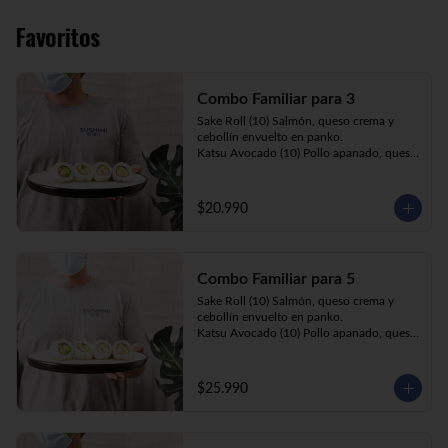
Favoritos
Combo Familiar para 3
Sake Roll (10) Salmón, queso crema y 
cebollín envuelto en panko.

Katsu Avocado (10) Pollo apanado, queso 
crema y cebollín envuelto en palta.

California Ebi (10) Camarón, queso crema 
y palta envuelta en sésamo o ciboulette.

$20.990
Gyosas a elección (5u) + Bebida 1.5lt a 
elección

Combo Familiar para 5
**Imagen Referencial**
Sake Roll (10) Salmón, queso crema y 
cebollín envuelto en panko.

Katsu Avocado (10) Pollo apanado, queso 
crema y cebollín envuelto en palta.

California Ebi (10) Camarón, queso crema, 
cebollín, envuelto en ciboulette o sesamo.

$25.990
Tempura ebi avocado (10) Camarón 
apanado, queso crema y cebollín envuelto 
en palta.

California Katsu (10) Pollo apanado, 