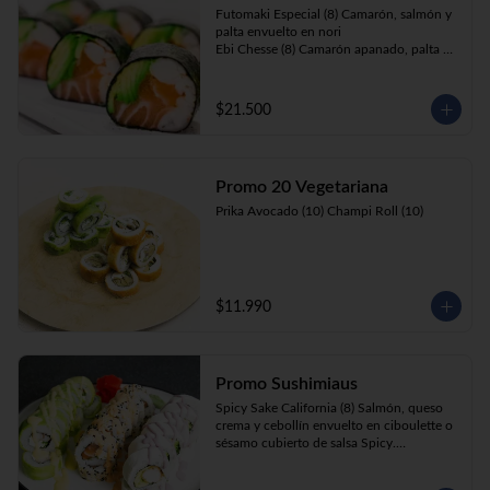
Futomaki Especial (8) Camarón, salmón y 
palta envuelto en nori

Ebi Chesse (8) Camarón apanado, palta y 
cebollín envuelto en queso crema 
cubierto de almendras y nueces .

Sake Ebi (8) Camarón, salmón, queso 
$21.500
crema y cebollín envuelto en palta.
Promo 20 Vegetariana
Prika Avocado (10) Champi Roll (10)
$11.990
Promo Sushimiaus
Spicy Sake California (8) Salmón, queso 
crema y cebollín envuelto en ciboulette o 
sésamo cubierto de salsa Spicy.

Huancaína Ebi Avocado (8) Camarón, 
queso crema, cebollín, envuelto en palta 