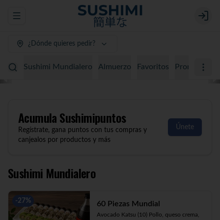
Abrir menu de navegación
Login
¿Dónde quieres pedir?
Sushimi Mundialero
Almuerzo
Favoritos
Promociones
Acumula
Sushimipuntos
Únete
Regístrate, gana puntos con tus compras y
canjealos por productos y más
Sushimi Mundialero
-
27
%
60 Piezas Mundial
Avocado Katsu (10) Pollo, queso crema, 