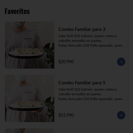
Favoritos
Combo Familiar para 3
Sake Roll (10) Salmón, queso crema y 
cebollín envuelto en panko.

Katsu Avocado (10) Pollo apanado, queso 
crema y cebollín envuelto en palta.

California Ebi (10) Camarón, queso crema 
y palta envuelta en sésamo o ciboulette.

$20.990
Gyosas a elección (5u) + Bebida 1.5lt a 
elección

Combo Familiar para 5
**Imagen Referencial**
Sake Roll (10) Salmón, queso crema y 
cebollín envuelto en panko.

Katsu Avocado (10) Pollo apanado, queso 
crema y cebollín envuelto en palta.

California Ebi (10) Camarón, queso crema, 
cebollín, envuelto en ciboulette o sesamo.

$25.990
Tempura ebi avocado (10) Camarón 
apanado, queso crema y cebollín envuelto 
en palta.

California Katsu (10) Pollo apanado, 