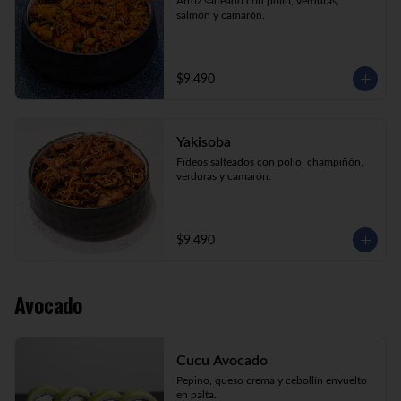
Arroz salteado con pollo, verduras, 
salmón y camarón.
$9.490
Yakisoba
Fideos salteados con pollo, champiñón, 
verduras y camarón.
$9.490
Avocado
Cucu Avocado
Pepino, queso crema y cebollín envuelto 
en palta.