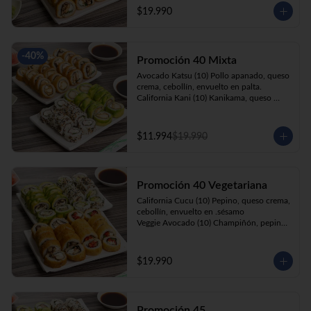
cebollín, apanado en panko.

$19.990
Kani Roll(10) Kanikama, queso crema, 
cebollín, apanado en panko
-
40
%
Promoción 40 Mixta
Avocado Katsu (10) Pollo apanado, queso 
crema, cebollín, envuelto en palta. 

California Kani (10) Kanikama, queso 
crema, cebollín envuelto en sésamo.

Katsu Roll (10) Pollo apanado, queso 
crema, cebollín, apanado en panko. 

$11.994
$19.990
Champi Roll (10) Champiñón, queso 
crema, cebollín, apanado en panko.
Promoción 40 Vegetariana
California Cucu (10) Pepino, queso crema, 
cebollín, envuelto en .sésamo

Veggie Avocado (10) Champiñón, pepino, 
queso crema y cebollín

Prika Roll (10) Pimentón, cebollín, queso 
crema envuelto en panko.

$19.990
Champi Roll(10) Champiñón, queso 
crema, cebollín, apanado en panko.
Promoción 45