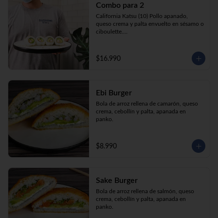
Combo para 2
queso crema y palta envuelto en sésamo o 
ciboulette.

California Katsu (10) Pollo apanado, 
Gyosas a elección (5u) + Bebida 1.5lt a 
queso crema y palta envuelto en sésamo o 
elección

ciboulette.

Tempura ebi avocado (10) Camarón 
apanado, queso crema y cebollín envuelto 
en palta.

$16.990
**Imagen Referencial**
Gyosas a elección  (5u)  + 2 bebidas 
350cc a elección

Ebi Burger
**Imagen Referencial**
Bola de arroz rellena de camarón, queso 
crema, cebollín y palta, apanada en 
panko.
$8.990
Sake Burger
Bola de arroz rellena de salmón, queso 
crema, cebollín y palta, apanada en 
panko.