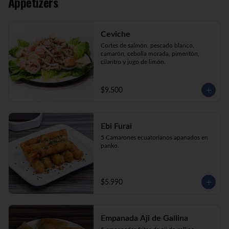
Appetizers
Kani Maki (10) Kanikama, palta, envuelto 
en nori.

Kani Roll (10) Kanikama, queso crema, 
cebollín apanado en panko

Ceviche
Katsu Roll (10) Pollo, queso crema, 
cebollín, apanado en panko.
Cortes de salmón, pescado blanco, 
camarón, cebolla morada, pimentón, 
cilantro y jugo de limón.
$9.500
Ebi Furai
5 Camarones ecuatorianos apanados en 
panko.
$5.990
Empanada Aji de Gallina