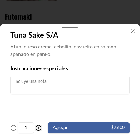
Futomaki
Tuna Sake S/A
Futomaki Cucu Maki
Pepino y queso crema envuelto en nori. 8 
Atún, queso crema, cebollín, envuelto en salmón
cortes. ( Imagen referencial)
apanado en panko.
Instrucciones especiales
$5.500
Futomaki Ebi Maki
Camarón y queso crema envuelto en nori. 
8 cortes.
$5.500
Agregar
$7.600