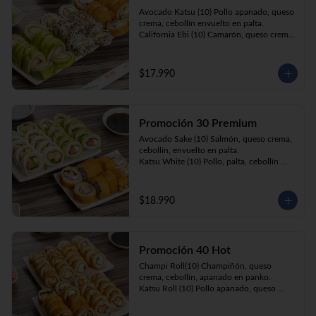
Prika Roll (10) Pimentón, cebollín, queso 
Avocado Katsu (10) Pollo apanado, queso 
crema envuelto en panko.
crema, cebollín envuelto en palta. 

California Ebi (10) Camarón, queso crema, 
cebollín envuelto en ciboulette. 

Champi Roll (10) Champiñón, queso 
crema, cebollín, apanado en panko.
$17.990
Promoción 30 Premium
Avocado Sake (10) Salmón, queso crema, 
cebollín, envuelto en palta.

Katsu White (10) Pollo, palta, cebollín 
envuelto en queso crema

Ebi Roll( 10) Camarón, queso crema, 
cebollín, apanado en panko.
$18.990
Promoción 40 Hot
Champi Roll(10) Champiñón, queso 
crema, cebollín, apanado en panko.

Katsu Roll (10) Pollo apanado, queso 
crema, cebollín, apanado en panko.

Sake Roll (10) Salmón, queso crema, 