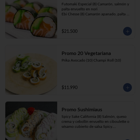
Futomaki Especial (8) Camarón, salmón y 
palta envuelto en nori

Ebi Chesse (8) Camarón apanado, palta y 
cebollín envuelto en queso crema 
cubierto de almendras y nueces .

Sake Ebi (8) Camarón, salmón, queso 
$21.500
crema y cebollín envuelto en palta.
Promo 20 Vegetariana
Prika Avocado (10) Champi Roll (10)
$11.990
Promo Sushimiaus
Spicy Sake California (8) Salmón, queso 
crema y cebollín envuelto en ciboulette o 
sésamo cubierto de salsa Spicy.

Huancaína Ebi Avocado (8) Camarón, 
queso crema, cebollín, envuelto en palta 