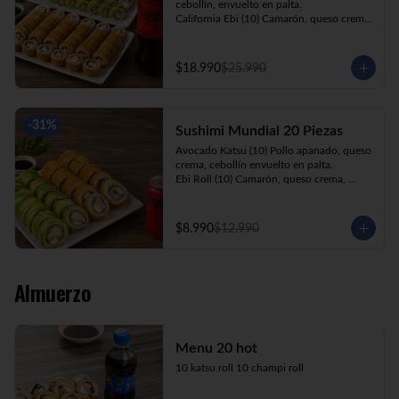
cebollín, envuelto en palta.

California Ebi (10) Camarón, queso crema, 
cebollín, envuelto en ciboulette.

California Kani (10) Kanikama, queso 
crema, cebollín, envuelto en sésamo.

$18.990
$25.990
Katsu Roll (10) Pollo apanado, queso 
crema, cebollín, apanado en panko.

Champi Roll (10) Champiñón, queso 
crema, cebollín, apanado en panko.

-
31
%
Sushimi Mundial 20 Piezas
Kani Maki (10) Kanikama, palta, envuelto 
en nori.

Avocado Katsu (10) Pollo apanado, queso 
+ Bebida 1.5lt.
crema, cebollín envuelto en palta.

Ebi Roll (10) Camarón, queso crema, 
cebollín, apanado en panko.

+ Bebida 220cc
$8.990
$12.990
Almuerzo
Menu 20 hot
10 katsu roll 10 champi roll