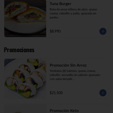
Tuna Burger
Bola de arroz rellena de atún, queso 
crema, cebollín y palta, apanada en 
panko.
$8.990
Promociones
Promoción Sin Arroz
Tonkatsu (8) Salmón, queso crema, 
cebollín, envuelto en salmón apanado 
con salsa teriyaki

Tori Furai (8) Pollo apanado, palmito, 
palta y cebollín envuelto en queso crema

Sake Ebi (8) Camarón, salmón, queso 
$21.500
crema y cebollín envuelto en palta.
Promoción Keto