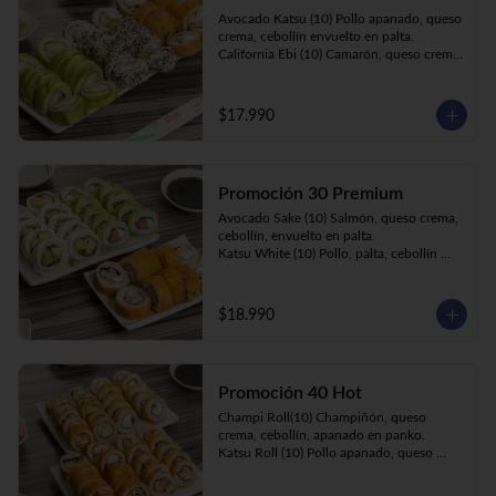
Prika Roll (10) Pimentón, cebollín, queso 
Avocado Katsu (10) Pollo apanado, queso 
crema envuelto en panko.
crema, cebollín envuelto en palta. 

California Ebi (10) Camarón, queso crema, 
cebollín envuelto en ciboulette. 

Champi Roll (10) Champiñón, queso 
crema, cebollín, apanado en panko.
$17.990
Promoción 30 Premium
Avocado Sake (10) Salmón, queso crema, 
cebollín, envuelto en palta.

Katsu White (10) Pollo, palta, cebollín 
envuelto en queso crema

Ebi Roll( 10) Camarón, queso crema, 
cebollín, apanado en panko.
$18.990
Promoción 40 Hot
Champi Roll(10) Champiñón, queso 
crema, cebollín, apanado en panko.

Katsu Roll (10) Pollo apanado, queso 
crema, cebollín, apanado en panko.

Sake Roll (10) Salmón, queso crema, 