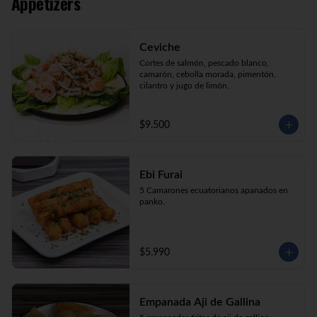
Appetizers
Kani Maki (10) Kanikama, palta, envuelto 
en nori.

Kani Roll (10) Kanikama, queso crema, 
cebollín apanado en panko

Ceviche
Katsu Roll (10) Pollo, queso crema, 
cebollín, apanado en panko.
Cortes de salmón, pescado blanco, 
camarón, cebolla morada, pimentón, 
cilantro y jugo de limón.
$9.500
Ebi Furai
5 Camarones ecuatorianos apanados en 
panko.
$5.990
Empanada Aji de Gallina