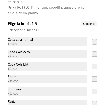
en panko.
Prika Roll (10) Pimentón, cebollín, queso crema
Prika Avocado
envuelto en panko.
Pimentón, palmito, queso crema y 
cebollín envuelto en palta.
Elige la bebia 1,5
Opcional
Seleccione al menos 1
$6.300
Coca cola normal
+
$3.000
Coca Cola Zero
Sake Avocado
+
$3.000
Salmón, queso crema y cebollín envuelto 
en palta.
Coca Cola Ligth
+
$3.000
Sprite
$6.300
+
$3.000
Sprit Zero
+
$3.000
Tempura Ebi Avocado
Camarón apanado, queso crema y 
Fanta
cebollín envuelto en palta.