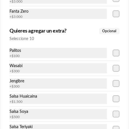
+
$3.000
Fanta Zero
+
$3.000
$6.300
Quieres agregar un extra?
Opcional
Seleccione 10
Tuna avocado
Atun, queso crema cebollin envuelo en 
Palitos
palta
+
$100
Wasabi
+
$300
$6.300
Jengibre
+
$300
Veggie Avocado
Salsa Huaicaina
Champiñón, pepino, queso crema y 
+
$1.500
cebollín envuelto en palta.
Salsa Soya
+
$500
$6.300
Salsa Teriyaki