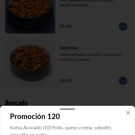
Arroz salteado con pollo, verduras, 
salmón y camarón.
$9.490
Yakisoba
Fideos salteados con pollo, champiñón, 
verduras y camarón.
$9.490
Avocado
Promoción 120
Cucu Avocado
Katsu Avocado (10) Pollo, queso crema, cebollín,
Pepino, queso crema y cebollín envuelto 
en palta.