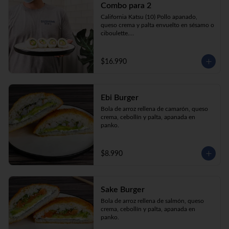
Combo para 2
queso crema y palta envuelto en sésamo o 
ciboulette.

California Katsu (10) Pollo apanado, 
Gyosas a elección (5u) + Bebida 1.5lt a 
queso crema y palta envuelto en sésamo o 
elección

ciboulette.

Tempura ebi avocado (10) Camarón 
apanado, queso crema y cebollín envuelto 
en palta.

$16.990
**Imagen Referencial**
Gyosas a elección  (5u)  + 2 bebidas 
350cc a elección

Ebi Burger
**Imagen Referencial**
Bola de arroz rellena de camarón, queso 
crema, cebollín y palta, apanada en 
panko.
$8.990
Sake Burger
Bola de arroz rellena de salmón, queso 
crema, cebollín y palta, apanada en 
panko.