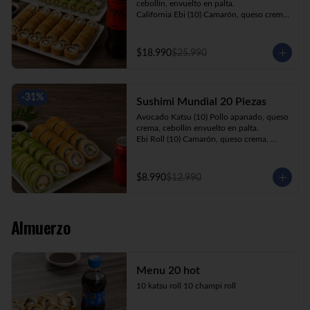
cebollín, envuelto en palta.

California Ebi (10) Camarón, queso crema, 
cebollín, envuelto en ciboulette.

California Kani (10) Kanikama, queso 
crema, cebollín, envuelto en sésamo.

$18.990
$25.990
Katsu Roll (10) Pollo apanado, queso 
crema, cebollín, apanado en panko.

Champi Roll (10) Champiñón, queso 
crema, cebollín, apanado en panko.

-
31
%
Sushimi Mundial 20 Piezas
Kani Maki (10) Kanikama, palta, envuelto 
en nori.

Avocado Katsu (10) Pollo apanado, queso 
+ Bebida 1.5lt.
crema, cebollín envuelto en palta.

Ebi Roll (10) Camarón, queso crema, 
cebollín, apanado en panko.

+ Bebida 220cc
$8.990
$12.990
Almuerzo
Menu 20 hot
10 katsu roll 10 champi roll