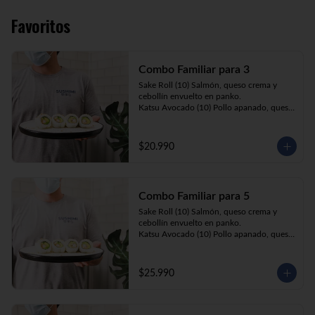
Favoritos
Combo Familiar para 3
Sake Roll (10) Salmón, queso crema y 
cebollín envuelto en panko.

Katsu Avocado (10) Pollo apanado, queso 
crema y cebollín envuelto en palta.

California Ebi (10) Camarón, queso crema 
y palta envuelta en sésamo o ciboulette.

$20.990
Gyosas a elección (5u) + Bebida 1.5lt a 
elección

Combo Familiar para 5
**Imagen Referencial**
Sake Roll (10) Salmón, queso crema y 
cebollín envuelto en panko.

Katsu Avocado (10) Pollo apanado, queso 
crema y cebollín envuelto en palta.

California Ebi (10) Camarón, queso crema, 
cebollín, envuelto en ciboulette o sesamo.

$25.990
Tempura ebi avocado (10) Camarón 
apanado, queso crema y cebollín envuelto 
en palta.

California Katsu (10) Pollo apanado, 