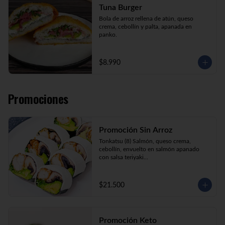
Tuna Burger
Bola de arroz rellena de atún, queso 
crema, cebollín y palta, apanada en 
panko.
$8.990
Promociones
Promoción Sin Arroz
Tonkatsu (8) Salmón, queso crema, 
cebollín, envuelto en salmón apanado 
con salsa teriyaki

Tori Furai (8) Pollo apanado, palmito, 
palta y cebollín envuelto en queso crema

Sake Ebi (8) Camarón, salmón, queso 
$21.500
crema y cebollín envuelto en palta.
Promoción Keto