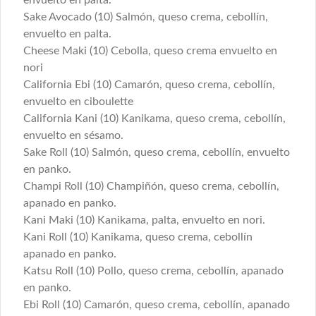
envuelto en palta.
Sake Avocado (10) Salmón, queso crema, cebollín,
envuelto en palta.
$6.300
Cheese Maki (10) Cebolla, queso crema envuelto en
nori
California Ebi (10) Camarón, queso crema, cebollín,
Ebi Avocado
envuelto en ciboulette
Camarón cocido, queso crema y cebollín 
California Kani (10) Kanikama, queso crema, cebollín,
envuelto en palta.
envuelto en sésamo.
Sake Roll (10) Salmón, queso crema, cebollín, envuelto
en panko.
$6.300
Champi Roll (10) Champiñón, queso crema, cebollín,
apanado en panko.
Kani Maki (10) Kanikama, palta, envuelto en nori.
Katsu Avocado
Kani Roll (10) Kanikama, queso crema, cebollín
Pollo apanado , queso crema y cebollín 
envuelto en palta.
apanado en panko.
Katsu Roll (10) Pollo, queso crema, cebollín, apanado
en panko.
$6.300
Ebi Roll (10) Camarón, queso crema, cebollín, apanado