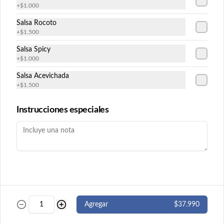
+
$1.000
Futomaki
Salsa Rocoto
+
$1.500
Salsa Spicy
Futomaki Cucu Maki
+
$1.000
Pepino y queso crema envuelto en nori. 8 
Salsa Acevichada
cortes. ( Imagen referencial)
+
$1.500
Instrucciones especiales
$5.500
Futomaki Ebi Maki
Camarón y queso crema envuelto en nori. 
8 cortes.
$5.500
Agregar
$37.990