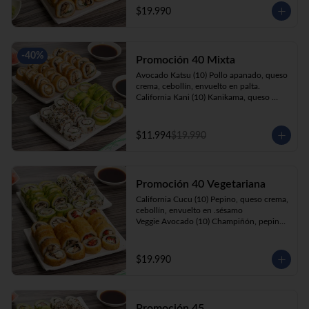
cebollín, apanado en panko.

$19.990
Kani Roll(10) Kanikama, queso crema, 
cebollín, apanado en panko
-
40
%
Promoción 40 Mixta
Avocado Katsu (10) Pollo apanado, queso 
crema, cebollín, envuelto en palta. 

California Kani (10) Kanikama, queso 
crema, cebollín envuelto en sésamo.

Katsu Roll (10) Pollo apanado, queso 
crema, cebollín, apanado en panko. 

$11.994
$19.990
Champi Roll (10) Champiñón, queso 
crema, cebollín, apanado en panko.
Promoción 40 Vegetariana
California Cucu (10) Pepino, queso crema, 
cebollín, envuelto en .sésamo

Veggie Avocado (10) Champiñón, pepino, 
queso crema y cebollín

Prika Roll (10) Pimentón, cebollín, queso 
crema envuelto en panko.

$19.990
Champi Roll(10) Champiñón, queso 
crema, cebollín, apanado en panko.
Promoción 45