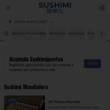
Abrir menu de navegación
Login
¿Dónde quieres pedir?
Sushimi Mundialero
Almuerzo
Favoritos
Promociones
Acumula
Sushimipuntos
Únete
Regístrate, gana puntos con tus compras y
canjealos por productos y más
Sushimi Mundialero
-
27
%
60 Piezas Mundial
Avocado Katsu (10) Pollo, queso crema, 