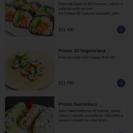
Futomaki Especial (8) Camarón, salmón y 
palta envuelto en nori

Ebi Chesse (8) Camarón apanado, palta y 
cebollín envuelto en queso crema 
cubierto de almendras y nueces .

Sake Ebi (8) Camarón, salmón, queso 
$21.500
crema y cebollín envuelto en palta.
Promo 20 Vegetariana
Prika Avocado (10) Champi Roll (10)
$11.990
Promo Sushimiaus
Spicy Sake California (8) Salmón, queso 
crema y cebollín envuelto en ciboulette o 
sésamo cubierto de salsa Spicy.

Huancaína Ebi Avocado (8) Camarón, 
queso crema, cebollín, envuelto en palta 