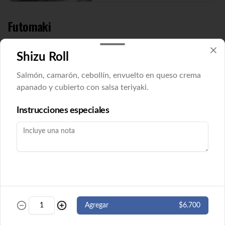
Futomaki
Shizu Roll
Futomaki Cucu Maki
Pepino y queso crema envuelto en nori. 8 
Salmón, camarón, cebollín, envuelto en queso crema
cortes. ( Imagen referencial)
apanado y cubierto con salsa teriyaki.
Instrucciones especiales
$5.500
Futomaki Ebi Maki
Camarón y queso crema envuelto en nori. 
8 cortes.
$5.500
Agregar
$6.700