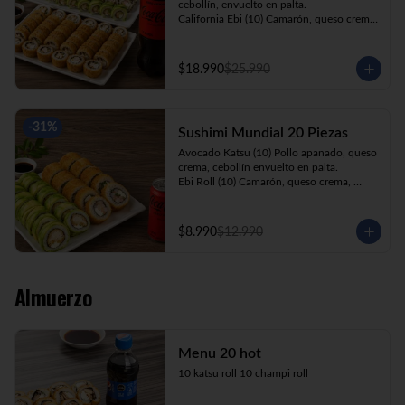
cebollín, envuelto en palta.

California Ebi (10) Camarón, queso crema, 
cebollín, envuelto en ciboulette.

California Kani (10) Kanikama, queso 
crema, cebollín, envuelto en sésamo.

$18.990
$25.990
Katsu Roll (10) Pollo apanado, queso 
crema, cebollín, apanado en panko.

Champi Roll (10) Champiñón, queso 
crema, cebollín, apanado en panko.

-
31
%
Sushimi Mundial 20 Piezas
Kani Maki (10) Kanikama, palta, envuelto 
en nori.

Avocado Katsu (10) Pollo apanado, queso 
+ Bebida 1.5lt.
crema, cebollín envuelto en palta.

Ebi Roll (10) Camarón, queso crema, 
cebollín, apanado en panko.

+ Bebida 220cc
$8.990
$12.990
Almuerzo
Menu 20 hot
10 katsu roll 10 champi roll