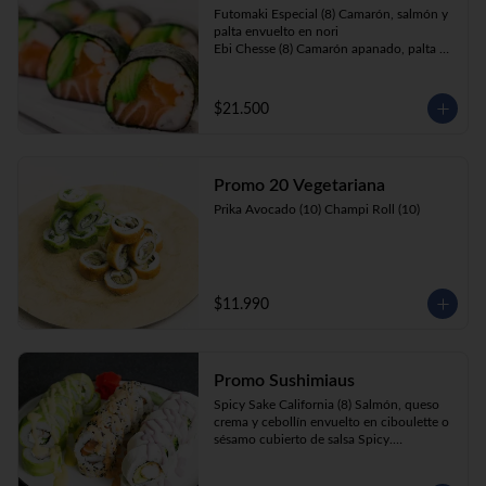
Futomaki Especial (8) Camarón, salmón y 
palta envuelto en nori

Ebi Chesse (8) Camarón apanado, palta y 
cebollín envuelto en queso crema 
cubierto de almendras y nueces .

Sake Ebi (8) Camarón, salmón, queso 
$21.500
crema y cebollín envuelto en palta.
Promo 20 Vegetariana
Prika Avocado (10) Champi Roll (10)
$11.990
Promo Sushimiaus
Spicy Sake California (8) Salmón, queso 
crema y cebollín envuelto en ciboulette o 
sésamo cubierto de salsa Spicy.

Huancaína Ebi Avocado (8) Camarón, 
queso crema, cebollín, envuelto en palta 