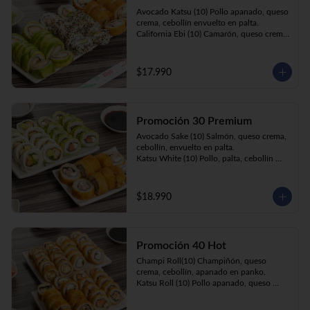
Prika Roll (10) Pimentón, cebollín, queso 
Avocado Katsu (10) Pollo apanado, queso 
crema envuelto en panko.
crema, cebollín envuelto en palta. 

California Ebi (10) Camarón, queso crema, 
cebollín envuelto en ciboulette. 

Champi Roll (10) Champiñón, queso 
crema, cebollín, apanado en panko.
$17.990
Promoción 30 Premium
Avocado Sake (10) Salmón, queso crema, 
cebollín, envuelto en palta.

Katsu White (10) Pollo, palta, cebollín 
envuelto en queso crema

Ebi Roll( 10) Camarón, queso crema, 
cebollín, apanado en panko.
$18.990
Promoción 40 Hot
Champi Roll(10) Champiñón, queso 
crema, cebollín, apanado en panko.

Katsu Roll (10) Pollo apanado, queso 
crema, cebollín, apanado en panko.

Sake Roll (10) Salmón, queso crema, 