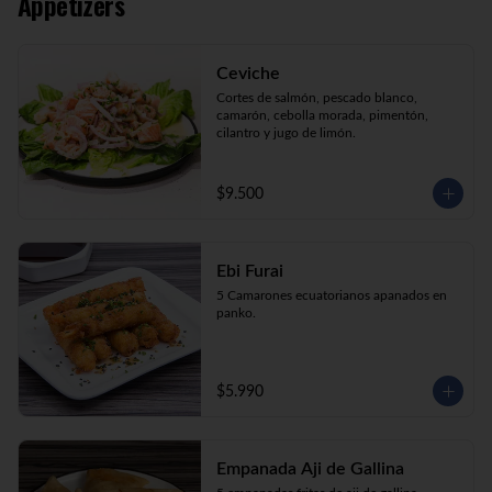
Appetizers
Kani Maki (10) Kanikama, palta, envuelto 
en nori.

Kani Roll (10) Kanikama, queso crema, 
cebollín apanado en panko

Ceviche
Katsu Roll (10) Pollo, queso crema, 
cebollín, apanado en panko.
Cortes de salmón, pescado blanco, 
camarón, cebolla morada, pimentón, 
cilantro y jugo de limón.
$9.500
Ebi Furai
5 Camarones ecuatorianos apanados en 
panko.
$5.990
Empanada Aji de Gallina