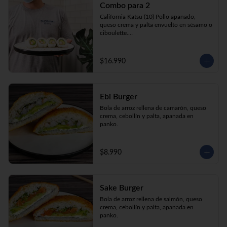
Combo para 2
queso crema y palta envuelto en sésamo o 
ciboulette.

California Katsu (10) Pollo apanado, 
Gyosas a elección (5u) + Bebida 1.5lt a 
queso crema y palta envuelto en sésamo o 
elección

ciboulette.

Tempura ebi avocado (10) Camarón 
apanado, queso crema y cebollín envuelto 
en palta.

$16.990
**Imagen Referencial**
Gyosas a elección  (5u)  + 2 bebidas 
350cc a elección

Ebi Burger
**Imagen Referencial**
Bola de arroz rellena de camarón, queso 
crema, cebollín y palta, apanada en 
panko.
$8.990
Sake Burger
Bola de arroz rellena de salmón, queso 
crema, cebollín y palta, apanada en 
panko.