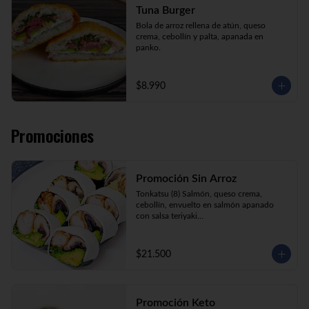
Tuna Burger
Bola de arroz rellena de atún, queso 
crema, cebollín y palta, apanada en 
panko.
$8.990
Promociones
Promoción Sin Arroz
Tonkatsu (8) Salmón, queso crema, 
cebollín, envuelto en salmón apanado 
con salsa teriyaki

Tori Furai (8) Pollo apanado, palmito, 
palta y cebollín envuelto en queso crema

Sake Ebi (8) Camarón, salmón, queso 
$21.500
crema y cebollín envuelto en palta.
Promoción Keto