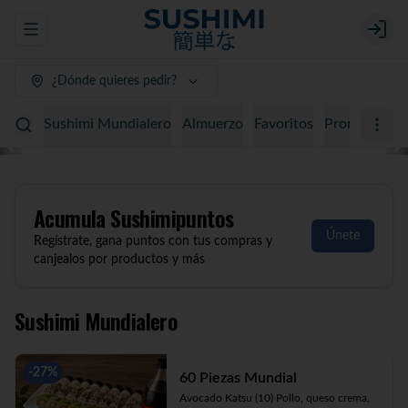
Abrir menu de navegación
Login
¿Dónde quieres pedir?
Sushimi Mundialero
Almuerzo
Favoritos
Promociones
Acumula
Sushimipuntos
Únete
Regístrate, gana puntos con tus compras y
canjealos por productos y más
Sushimi Mundialero
-
27
%
60 Piezas Mundial
Avocado Katsu (10) Pollo, queso crema, 