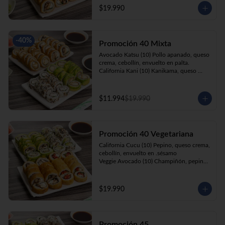
cebollín, apanado en panko.

$19.990
Kani Roll(10) Kanikama, queso crema, 
cebollín, apanado en panko
-
40
%
Promoción 40 Mixta
Avocado Katsu (10) Pollo apanado, queso 
crema, cebollín, envuelto en palta. 

California Kani (10) Kanikama, queso 
crema, cebollín envuelto en sésamo.

Katsu Roll (10) Pollo apanado, queso 
crema, cebollín, apanado en panko. 

$11.994
$19.990
Champi Roll (10) Champiñón, queso 
crema, cebollín, apanado en panko.
Promoción 40 Vegetariana
California Cucu (10) Pepino, queso crema, 
cebollín, envuelto en .sésamo

Veggie Avocado (10) Champiñón, pepino, 
queso crema y cebollín

Prika Roll (10) Pimentón, cebollín, queso 
crema envuelto en panko.

$19.990
Champi Roll(10) Champiñón, queso 
crema, cebollín, apanado en panko.
Promoción 45