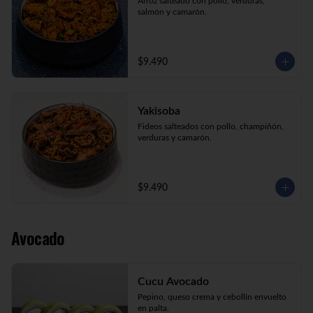
Arroz salteado con pollo, verduras, 
salmón y camarón.
$9.490
Yakisoba
Fideos salteados con pollo, champiñón, 
verduras y camarón.
$9.490
Avocado
Cucu Avocado
Pepino, queso crema y cebollín envuelto 
en palta.