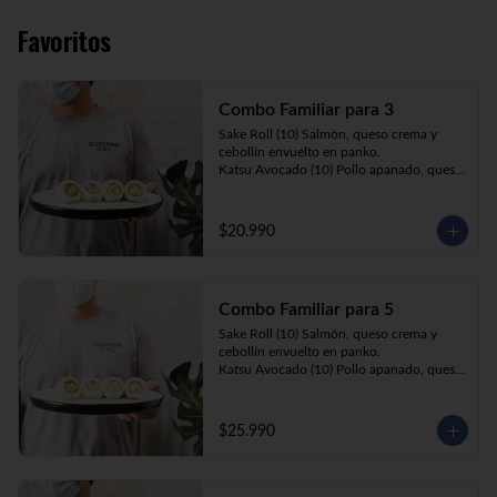
Favoritos
Combo Familiar para 3
Sake Roll (10) Salmón, queso crema y 
cebollín envuelto en panko.

Katsu Avocado (10) Pollo apanado, queso 
crema y cebollín envuelto en palta.

California Ebi (10) Camarón, queso crema 
y palta envuelta en sésamo o ciboulette.

$20.990
Gyosas a elección (5u) + Bebida 1.5lt a 
elección

Combo Familiar para 5
**Imagen Referencial**
Sake Roll (10) Salmón, queso crema y 
cebollín envuelto en panko.

Katsu Avocado (10) Pollo apanado, queso 
crema y cebollín envuelto en palta.

California Ebi (10) Camarón, queso crema, 
cebollín, envuelto en ciboulette o sesamo.

$25.990
Tempura ebi avocado (10) Camarón 
apanado, queso crema y cebollín envuelto 
en palta.

California Katsu (10) Pollo apanado, 